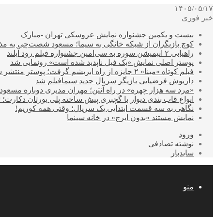
۱۴۰۵/۰۵/۱۷
خبر فوری
بیست و یکمین جشنواره نمایش عروسکی تهران -مبارک
کوچ بازیگران از شبکه خانگی به سیما؛ مسعود شصت‌چی به مذ
راهیابی ۲ انیمیشن سوره به سی‌امین جشنواره فیلم رود آیلند
پوستر اصلی نمایش «یک فیل ناپدید شده است» رونمایی شد
فیلم کوتاه «مینا» ۲ جایزه از راه ابریشم گرفت؛ پوستر منتشر شد
داریوش فرضیایی بازیگر سریال جدید سیمافیلم شد
«مرد سه هزار چهره» در راه آنتن؛ مهران مدیری دوباره مسع
انواع قاب بندی دیوار با گچبری پیش ساخته پلی یورتان دکارت
نگاهی به سه قسمت ابتدایی یک سریال؛ وقتی همه کوریم!
نمایش مستند «بدون ایرج» در خانه سینما
ورود
نوشته تصادفی
سایدبار
منو