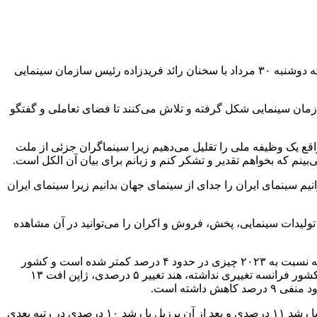
به گزارش خبرگزاری مهر به نقل از اداره کل روابط عمومی سازمان سینمایی، همایش «هزینه‌ها و شیوه‌های تامین سرمایه» عصر روز گذشته دوشنبه ۳۰ مرداد با سخنان رائد فریدزاده رئیس سازمان سینمایی
زمان سینمایی شکل گرفته و تلاش می‌کنند تا فضای تعاملی و گفتگو
البته وقتی قدردانی و تشکر می‌کنیم در واقع یک وظیفه ملی را تقلیل می‌دهیم زیرا سینماگران جزئی از ملت
نم که بخواهم تقدیر و تشکر کنم و زبانم برای بیان آن الکل است.
یم سینمای ایران را جدای از سینمای جهان بدانیم زیرا سینمای ایران
لیدات سینمایی، پخش، فروش و اکران را می‌توانید در آن مشاهده
۲۰۲۳
چیزی در حدود ۴ درصد کمتر شده است و کشور
چین در سال ۲۰۲۳ در حدود ۷ هزار و ۱۶۹ میلیون یورو و در سال ۲۰۲۴ تبدیل به ۵ هزار و ۴۵۱ میلیون یورو یعنی افت ۲۴ درصدی پیدا کرده، کشور فرانسه تغییری نداشته، هند تغییر ۵ درصدی، ژاپن افت ۱۳
وی عنوان کرد: در مورد میزان بلیت‌های فروخته شده چین رتبه اول را دارد، هند منفی ۶ درصد، آمریکا منفی ۷ درصد و جالب است اندونزی با رشد ۱۱ درصدی و بعد از آن برزیل با رشد ۱۰ درصدی در رتبه بعدی