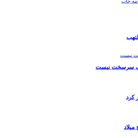
امه
چاپ
لتهب
خاکِ سرسخت نیست
میلاد