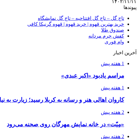
۱۴۰۲/۱۱/۱۱
پیوندها
تاج گل – تاج گل افتتاحیه – تاج گل نمایشگاه
خرید بهترین قهوه | خرید قهوه | قهوه گرنیکا کافی
صندوق طلا
کفش چرم مردانه
وام فوری
آخرین اخبار
1 هفته پیش
مراسم یادبود «اکبر عبدی»
1 هفته پیش
کاروان اهالی هنر و رسانه به کربلا رسید؛ زیارت به نی
2 هفته پیش
«مِیّت» در خانه نمایش مهرگان روی صحنه می‌رود
2 هفته پیش