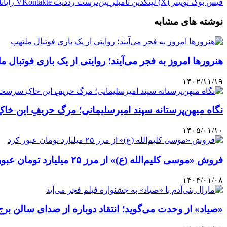
فیس بوک
توییتر (X)
لینکدین
‫تامبلر
‫پین‌ترست
‫رددیت
‫VKontakte
رایان
نوشته های مشابه
هنرورها امروز به فجر می‌آیند؛ روایتی از یک بازی فوتبال م
۱۴۰۲/۱۱/۱۹
نگاه میهن‌پرستانه سپند امیرسلیمانی؛ مرگ حریفِ این 
۱۴۰۵/۰۱/۱۰
فروش «موسی کلیم‌الله (ع)» از مرز ۲۵ میلیارد تومان عبور کرد
۱۴۰۴/۰۱/۰۸
«صیاد» از وحدت می‌گوید؛ انتقاد دوباره از صدای سالن برج 