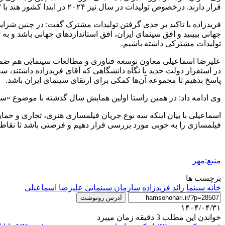
قرار دارند. درخصوص تولیدات در سال نیز
۲۰۲۴
در ابتدا کشور هند با ۸۰۳ فیلم (با ۸ درصد افزایش)، آمریکا ۵۱۰ فیلم، ژاپن ۶۸۵ فیلم و چین با ۵۱۲ فیلم.
فریدزاده با تاکید بر جدی گرفتن تولیدات مشترک گفت: در چنین شرایط
جهانی ببینید و افق سینمای ایران، افق استانداردهای جهانی باشد و به
تولیدات مشترکی داشته باشیم.
علیرضا اسماعیلی معاون توسعه فناوری و مطالعات سینمایی هم ضمن ت
در استقرار دولت جدید با نگاه دانشگاهی که آقای فریدزاده داشتند، 
پاسخ بدهیم تا مجموعه آن‌ها کمکی برای ارتقای سینمای ایران باشد.
وی ادامه داد: در همین راستا اولین همایش سال گذشته با موضوع «سینم
اسماعیلی با بیان اینکه سه نوع جریان فیلمسازی هنری، تجاری و حمایت
فیلمسازی را به خوبی مورد بررسی قرار دهیم و فرصتی باشد تا نقاط قو
منبع:مهر
برچسب ها
خانه سینما
رائد فریدزاده
سازمان سینمایی
علیرضا اسماعیلی
آدرس رونوشت
۱۴۰۴/۰۴/۳۱
خواندن این مطلب 3 دقیقه زمان میبرد