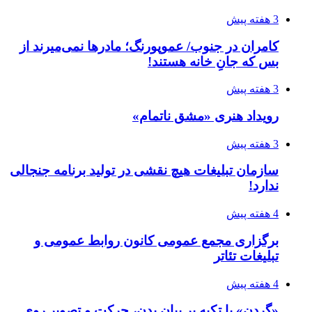
3 هفته پیش
کامران در جنوب/ عموپورنگ؛ مادرها نمی‌میرند از
بس که جانِ خانه هستند!
3 هفته پیش
رویداد هنری «مشق ناتمام»
3 هفته پیش
سازمان تبلیغات هیچ نقشی در تولید برنامه جنجالی
ندارد!
4 هفته پیش
برگزاری مجمع عمومی کانون روابط عمومی و
تبلیغات تئاتر
4 هفته پیش
«گردن» با تکیه بر بیان بدن، حرکت و تصویر روی