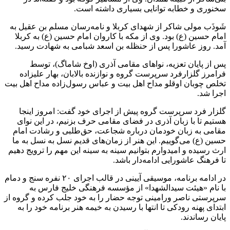
سخنوری و خطابه توانایی بسیاری داشته است.
شَوذَب مولی شاکر از شهدای کربلا و نامه‌رسان مسلم بن عقیل به
امام حسین (ع) بود. وی از مکه با کاروان امام حسین (ع) به کربلا
آمد. روز عاشورا پس از حنظله بن اسعد شبامی به شهادت رسید.
پس از پایان تعزیه، نواهای مقامی آذری (اوخ شاماگ)، توسط
فرامرز گلزارفرد سرپرست گروه و نوازنده بالابان، بهار علیزاده
تخلص چوبان اوقلو مداح اهل بیت و عباس رسول‌زاده مداح اهل بیت
اجرا شد.
گلزار فرد سرپرست گروه پیش از اجرای خود گفت: امروز اینجا
هستیم تا با زبان آذری در فضای مقامی حرف بزنیم، در این نوای
مقامی به زبان خودمان درباره شجاعت، حق‌طلبی و رشادت امام
حسین (ع) می‌گوییم. این هنر از زمان‌های قدیم نسل به نسل به ما
ارث رسیده و امیدوارم بتوانیم سینه به سینه این مهم را ترویج دهیم
تا فرهنگ عاشورایی ادامه‌دار باشد.
در ادامه برنامه، موسیقی آیینی در قالب اجرای ۲۰ نفره سنج و دمام
با نام «هیئت سیدالشهدا» از مؤسسه فرهنگی خلیج فارس به
سرپرستی ناصر ورامینی توجه حضار را به خود جلب کرده و گروه از
ابتدای پهنه رودکی تا انتها با رسیدن به خیمه هنر برنامه خود را به
پایان رساندند.