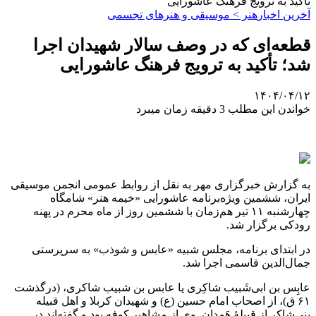
تأکید به ترویج فرهنگ عاشورایی
آخرین اخبار
هنر > موسیقی و هنرهای تجسمی
قطعه‌ای که در وصف سالار شهیدان اجرا
شد؛ تأکید به ترویج فرهنگ عاشورایی
۱۴۰۴/۰۴/۱۲
خواندن این مطلب 3 دقیقه زمان میبرد
به گزارش خبرگزاری مهر به نقل از روابط عمومی انجمن موسیقی
ایران، ششمین ویژه‌برنامه عاشورایی «خیمه هنر» شامگاه
چهارشنبه ۱۱ تیر هم‌زمان با ششمین روز از ماه محرم در پهنه
رودکی برگزار شد.
در ابتدای برنامه، مجلس شبیه «عابس و شوذب» به سرپرستی
جمال‌الدین قاسمی اجرا شد.
عابِس بن ابی‌شَبیب شاکِری یا عابس بن شبیب شاکری، (درگذشت
۶۱ ق)، از اصحاب امام حسین (ع) و شهیدان کربلا و اهل قبیله
بنی‌شاکر از قبیلهٔ هَمدان. وی از مشاهیر کوفه بود و گفته‌اند در