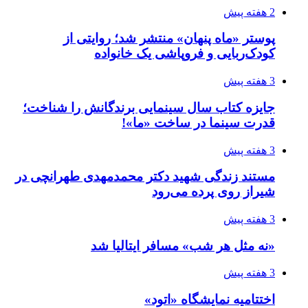
2 هفته پیش
پوستر «ماه پنهان» منتشر شد؛ روایتی از
کودک‌ربایی و فروپاشی یک خانواده
3 هفته پیش
جایزه کتاب سال سینمایی برندگانش را شناخت؛
قدرت سینما در ساخت «ما»!
3 هفته پیش
مستند زندگی شهید دکتر محمدمهدی طهرانچی در
شیراز روی پرده می‌رود
3 هفته پیش
«نه مثل هر شب» مسافر ایتالیا شد
3 هفته پیش
اختتامیه نمایشگاه «اتود»