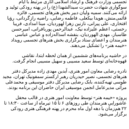
تجسمی وزارت فرهنگ و ارشاد اسلامی آثاری مرتبط با ایام
سوگواری شهادت حضرت سیدالشهدا (ع) را در پهنه رودکی تولید و
ارائه می‌کنند. سمیه ولیان دبیر بخش هنرهای تجسمی، فائزه
قائمی‌منش، هویدا بیکعلی، فاطمه رضایی، راضیه رازگردانی، رؤیا
افتخاری، علی پیرانی، نازنین زهرا لهوردیان، مینا امدادی، فریبا
رخستی، اعظم علیزاده نیک، عبدالرحمن پوربافرانی، امیرحسن
طاسباز، مهدی الهوردیان، بنفشه اسداله‌زاده و عباس عباسی
هنرمندان و اعضای ستاد برگزاری بخش هنرهای تجسمی رویداد
«خیمه هنر» را تشکیل می‌دهند.
در حاشیه برنامه‌های ششمین از همان لحظه ابتدا، نقاشی
قهوه‌خانه‌ای توسط سعید مسیبی و سهیل مسیبی انجام گرفت.
نادره رضایی معاون امور هنری، آیدین مهدی زاده مدیرکل دفتر
هنرهای تجسمی، نصیر حیدریان رهبر ارکستر سمفونیک تهران، مجید
طوسی تهیه‌کننده، بابک رضایی مدیرکل دفتر موسیقی و محمدعلی
مرآتی مدیرعامل انجمن موسیقی ایران حاضران این برنامه بودند.
پروژه «خیمه هنر» توسط معاونت امور هنری در قالب محفل
عاشوراییِ هنرمندان طی روزهای ۶ تا ۱۵ تیرماه از ساعت ۱۸:۳۰ تا
۲۲ هم‌زمان با دهه اول ماه محرم در پهنه فرهنگی هنری رودکی
برگزار می‌شود.