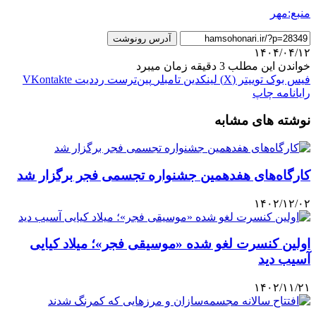
منبع:مهر
آدرس رونوشت
۱۴۰۴/۰۴/۱۲
خواندن این مطلب 3 دقیقه زمان میبرد
فیس بوک
توییتر (X)
لینکدین
‫تامبلر
‫پین‌ترست
‫رددیت
‫VKontakte
رایانامه
چاپ
نوشته های مشابه
کارگاه‌های هفدهمین جشنواره تجسمی فجر برگزار شد
۱۴۰۲/۱۲/۰۲
اولین کنسرت لغو شده «موسیقی فجر»؛ میلاد کیایی
آسیب دید
۱۴۰۲/۱۱/۲۱