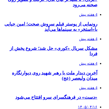
صحنه می‌رود
4 هفته پیش
رونمایی از پوستر فیلم سروش صحت؛ امین حیایی
با«استخر» به سینماها می‌آید
4 هفته پیش
مشکل سریال «کوری» حل شد؛ شروع پخش از
فردا
4 هفته پیش
آخرین دیدار ملت با رهبر شهید روی دیوارنگاره
میدان ولیعصر (عج)
4 هفته پیش
«دست» در فرهنگسرای سرو افتتاح می‌شود
۱۴۰۵/۰۴/۱۶