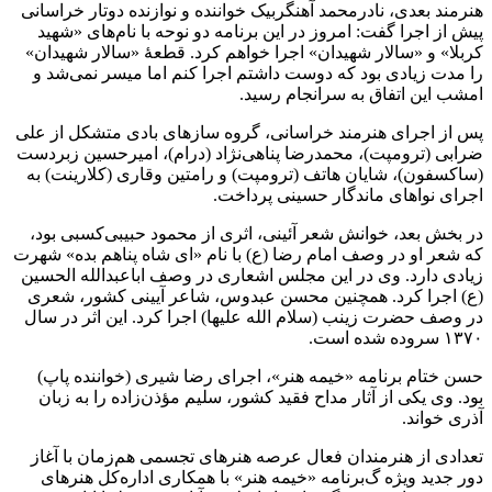
هنرمند بعدی، نادرمحمد آهنگربیک خواننده و نوازنده دوتار خراسانی
پیش از اجرا گفت: امروز در این برنامه دو نوحه با نام‌های «شهید
کربلا» و «سالار شهیدان» اجرا خواهم کرد. قطعهٔ «سالار شهیدان»
را مدت زیادی بود که دوست داشتم اجرا کنم اما میسر نمی‌شد و
امشب این اتفاق به سرانجام رسید.
پس از اجرای هنرمند خراسانی، گروه سازهای بادی متشکل از علی
ضرابی (ترومپت)، محمدرضا پناهی‌نژاد (درام)، امیرحسین زبردست
(ساکسفون)، شایان هاتف (ترومپت) و رامتین وقاری (کلارینت) به
اجرای نواهای ماندگار حسینی پرداخت.
در بخش بعد، خوانش شعر آئینی، اثری از محمود حبیبی‌کسبی بود،
که شعر او در وصف امام رضا (ع) با نام «ای شاه پناهم بده» شهرت
زیادی دارد. وی در این مجلس اشعاری در وصف اباعبدالله الحسین
(ع) اجرا کرد. همچنین محسن عبدوس، شاعر آیینی کشور، شعری
در وصف حضرت زینب (سلام الله علیها) اجرا کرد. این اثر در سال
۱۳۷۰ سروده شده است.
حسن ختام برنامه «خیمه هنر»، اجرای رضا شیری (خواننده پاپ)
بود. وی یکی از آثار مداح فقید کشور، سلیم مؤذن‌زاده را به زبان
آذری خواند.
تعدادی از هنرمندان فعال عرصه هنرهای تجسمی هم‌زمان با آغاز
دور جدید ویژه گ‌برنامه «خیمه هنر» با همکاری اداره‌کل هنرهای