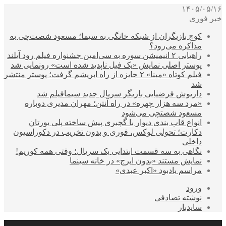
۱۴۰۵/۰۵/۱۶
خبر فوری
کوچ بازیگران از شبکه خانگی به سیما؛ مسعود شصت‌چی به
مذاکره می‌رود؟
راهیابی ۲ انیمیشن سوره به سی‌امین جشنواره فیلم رود آیلند
پوستر اصلی نمایش «یک فیل ناپدید شده است» رونمایی شد
فیلم کوتاه «مینا» ۲ جایزه از راه ابریشم گرفت؛ پوستر منتشر
شد
داریوش فرضیایی بازیگر سریال جدید سیمافیلم شد
«مرد سه هزار چهره» در راه آنتن؛ مهران مدیری دوباره
مسعود شصتچی می‌شود
انواع قاب بندی دیوار با گچبری پیش ساخته پلی یورتان
دکارت؛ تحولی لوکس، فوری و بدون تخریب در دکوراسیون
داخلی
نگاهی به سه قسمت ابتدایی یک سریال؛ وقتی همه کوریم!
نمایش مستند «بدون ایرج» در خانه سینما
مراسم یادبود «اکبر عبدی»
ورود
نوشته تصادفی
سایدبار