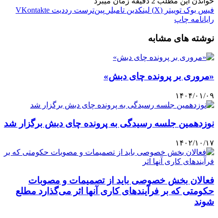
خواندن این مطلب 2 دقیقه زمان میبرد
فیس بوک
توییتر (X)
لینکدین
‫تامبلر
‫پین‌ترست
‫رددیت
‫VKontakte
رایانامه
چاپ
نوشته های مشابه
«مروری بر پرونده چای دبش»
۱۴۰۴/۰۱/۰۹
نوزدهمین جلسه رسیدگی به پرونده چای دبش برگزار شد
۱۴۰۲/۱۰/۱۷
فعالان بخش خصوصی باید از تصمیمات و مصوبات
حکومتی که بر فرآیندهای کاری آنها اثر می‌گذارد مطلع
شوند