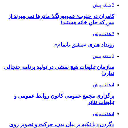
3 هفته پیش
کامران در جنوب/ عموپورنگ؛ مادرها نمی‌میرند از
بس که جانِ خانه هستند!
3 هفته پیش
رویداد هنری «مشق ناتمام»
3 هفته پیش
سازمان تبلیغات هیچ نقشی در تولید برنامه جنجالی
ندارد!
4 هفته پیش
برگزاری مجمع عمومی کانون روابط عمومی و
تبلیغات تئاتر
4 هفته پیش
«گردن» با تکیه بر بیان بدن، حرکت و تصویر روی