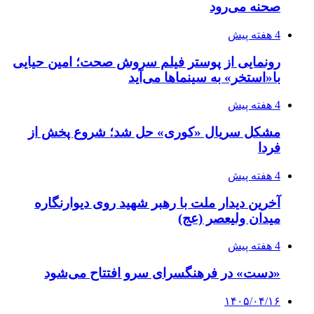
صحنه می‌رود
4 هفته پیش
رونمایی از پوستر فیلم سروش صحت؛ امین حیایی
با«استخر» به سینماها می‌آید
4 هفته پیش
مشکل سریال «کوری» حل شد؛ شروع پخش از
فردا
4 هفته پیش
آخرین دیدار ملت با رهبر شهید روی دیوارنگاره
میدان ولیعصر (عج)
4 هفته پیش
«دست» در فرهنگسرای سرو افتتاح می‌شود
۱۴۰۵/۰۴/۱۶