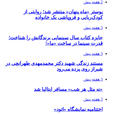
2 هفته پیش
پوستر «ماه پنهان» منتشر شد؛ روایتی از
کودک‌ربایی و فروپاشی یک خانواده
3 هفته پیش
جایزه کتاب سال سینمایی برندگانش را شناخت؛
قدرت سینما در ساخت «ما»!
3 هفته پیش
مستند زندگی شهید دکتر محمدمهدی طهرانچی در
شیراز روی پرده می‌رود
3 هفته پیش
«نه مثل هر شب» مسافر ایتالیا شد
3 هفته پیش
اختتامیه نمایشگاه «اتود»