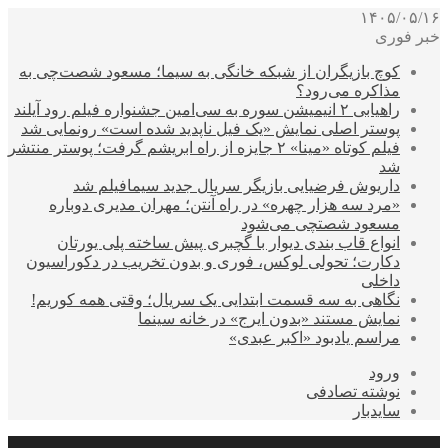
۱۴۰۵/۰۵/۱۶
خبر فوری
کوچ بازیگران از شبکه خانگی به سیما؛ مسعود شصت‌چی به
مذاکره می‌رود؟
راهیابی ۲ انیمیشن سوره به سی‌امین جشنواره فیلم رود آیلند
پوستر اصلی نمایش «یک فیل ناپدید شده است» رونمایی شد
فیلم کوتاه «مینا» ۲ جایزه از راه ابریشم گرفت؛ پوستر منتشر
شد
داریوش فرضیایی بازیگر سریال جدید سیمافیلم شد
«مرد سه هزار چهره» در راه آنتن؛ مهران مدیری دوباره
مسعود شصتچی می‌شود
انواع قاب بندی دیوار با گچبری پیش ساخته پلی یورتان
دکارت؛ تحولی لوکس، فوری و بدون تخریب در دکوراسیون
داخلی
نگاهی به سه قسمت ابتدایی یک سریال؛ وقتی همه کوریم!
نمایش مستند «بدون ایرج» در خانه سینما
مراسم یادبود «اکبر عبدی»
ورود
نوشته تصادفی
سایدبار