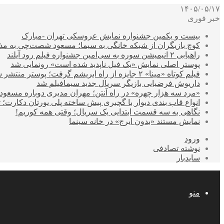
۱۴۰۵/۰۵/۱۷
خبر فوری
بیست و یکمین جشنواره نمایش عروسکی تهران -مبارک
کوچ بازیگران از شبکه خانگی به سیما؛ مسعود شصت‌چی به مذ
راهیابی ۲ انیمیشن سوره به سی‌امین جشنواره فیلم رود آیلند
پوستر اصلی نمایش «یک فیل ناپدید شده است» رونمایی شد
فیلم کوتاه «مینا» ۲ جایزه از راه ابریشم گرفت؛ پوستر منتشر شد
داریوش فرضیایی بازیگر سریال جدید سیمافیلم شد
«مرد سه هزار چهره» در راه آنتن؛ مهران مدیری دوباره مسع
انواع قاب بندی دیوار با گچبری پیش ساخته پلی یورتان دکارت
نگاهی به سه قسمت ابتدایی یک سریال؛ وقتی همه کوریم!
نمایش مستند «بدون ایرج» در خانه سینما
ورود
نوشته تصادفی
سایدبار
منو