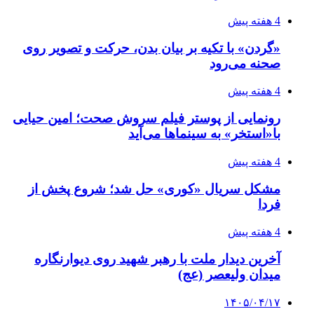
4 هفته پیش
«گردن» با تکیه بر بیان بدن، حرکت و تصویر روی
صحنه می‌رود
4 هفته پیش
رونمایی از پوستر فیلم سروش صحت؛ امین حیایی
با«استخر» به سینماها می‌آید
4 هفته پیش
مشکل سریال «کوری» حل شد؛ شروع پخش از
فردا
4 هفته پیش
آخرین دیدار ملت با رهبر شهید روی دیوارنگاره
میدان ولیعصر (عج)
۱۴۰۵/۰۴/۱۷