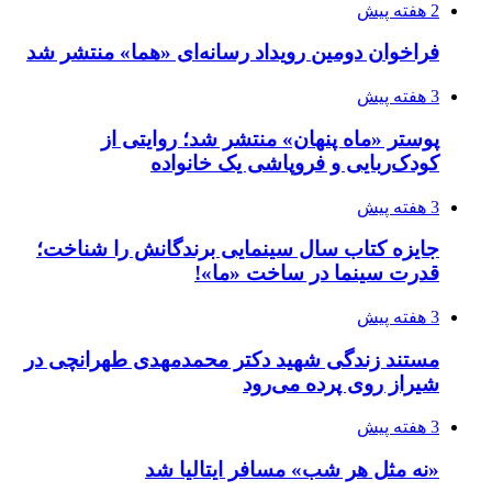
2 هفته پیش
فراخوان دومین رویداد رسانه‌ای «هما» منتشر شد
3 هفته پیش
پوستر «ماه پنهان» منتشر شد؛ روایتی از
کودک‌ربایی و فروپاشی یک خانواده
3 هفته پیش
جایزه کتاب سال سینمایی برندگانش را شناخت؛
قدرت سینما در ساخت «ما»!
3 هفته پیش
مستند زندگی شهید دکتر محمدمهدی طهرانچی در
شیراز روی پرده می‌رود
3 هفته پیش
«نه مثل هر شب» مسافر ایتالیا شد