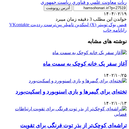
ربات
معاونت علمي و فناوري رياست جمهوري
آدرس رونوشت
۱۴۰۴/۰۲/۱۹
خواندن این مطلب 3 دقیقه زمان میبرد
فیس بوک
توییتر (X)
لینکدین
‫تامبلر
‫پین‌ترست
‫رددیت
‫VKontakte
رایانامه
چاپ
نوشته های مشابه
آغاز سفر یک خانه کوچک به سمت ماه
۱۴۰۲/۱۰/۲۵
تخته‌ای برای گیمرها و بازی اسنوبورد و اسکیت‌بورد
۱۴۰۲/۱۰/۱۳
تراشه‌ای کوچک‌تر از بذر توت‌ فرنگی برای تقویت