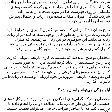
شرکت‌کنندگان را برای تعامل با یک ربات صورتی «با ظاهر زنانه» یا
یک ربات خاکستری «با ظاهر مرانه» تعیین کردند که توصیه‌های
یکسانی بر روی فهرست غذا در مورد صبحانه ارائه می‌داد.
شرکت‌کنندگان میزان متقاعدکننده بودن ربات و احتمال پذیرش
توصیه آن را ارزیابی کردند.
نتایج نشان داد که زنانی که احساس کنترل کمتری بر شرایط خود
دارند، ربات مردانه را به طور قابل توجهی متقاعدکننده‌تر از ربات
زنانه می‌دانند. این سوگیری در بین زنان قدرتمندی که کنترل
بیشتری بر شرایط خود دارند، مردان قدرتمند و حتی مردانی که
کنترل کمتری بر شرایط خود دارند به طور کامل از بین رفت.
محققان توضیح می‌دهند که تقسیمات کاری تاریخی، پویایی قدرت
پایدار بین جنسیت‌ها را ایجاد کرده است. مردان به طور سنتی
موقعیت‌هایی با اقتدار و قدرت تصمیم‌گیری بیشتر داشتند، در حالی
که زنان اغلب نقش‌های فرعی را بر عهده داشتند. به نظر می‌رسد
این تفاوت‌های تاریخی امروزه بر نحوه ارزیابی توصیه‌های ربات‌ها نیز
تاثیر می‌گذارد.
آیا بامزگی می‌تواند راه‌حل باشد؟
محققان با درک نگرانی‌های اخلاقی بالقوه در مورد تداوم کلیشه‌های
جنسیتی از طریق طراحی رباتیک، مطالعه دومی را انجام دادند تا
بررسی کنند که آیا عناصر طراحی خاصی می‌توانند تعصب جنسیتی