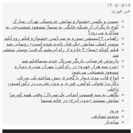
۱۴۰۵/۰۵/۱۷
خبر فوری
بیست و یکمین جشنواره نمایش عروسکی تهران -مبارک
کوچ بازیگران از شبکه خانگی به سیما؛ مسعود شصت‌چی به
مذاکره می‌رود؟
راهیابی ۲ انیمیشن سوره به سی‌امین جشنواره فیلم رود آیلند
پوستر اصلی نمایش «یک فیل ناپدید شده است» رونمایی شد
فیلم کوتاه «مینا» ۲ جایزه از راه ابریشم گرفت؛ پوستر منتشر
شد
داریوش فرضیایی بازیگر سریال جدید سیمافیلم شد
«مرد سه هزار چهره» در راه آنتن؛ مهران مدیری دوباره
مسعود شصتچی می‌شود
انواع قاب بندی دیوار با گچبری پیش ساخته پلی یورتان
دکارت؛ تحولی لوکس، فوری و بدون تخریب در دکوراسیون
داخلی
نگاهی به سه قسمت ابتدایی یک سریال؛ وقتی همه کوریم!
نمایش مستند «بدون ایرج» در خانه سینما
ورود
نوشته تصادفی
سایدبار