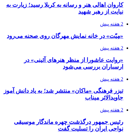
کاروان اهالی هنر و رسانه به کربلا رسید؛ زیارت به
نیایت از رهبر شهید
2 هفته پیش
«مِیّت» در خانه نمایش مهرگان روی صحنه می‌رود
2 هفته پیش
«روایت عاشورا از منظر هنرهای آئینی» در
ارسباران بررسی می‌شود
2 هفته پیش
تیزر فرهنگی «ماکان» منتشر شد؛ به یاد دانش آموز
جاویدالاثر میناب
2 هفته پیش
رئیس جمهور درگذشت چهره ماندگار موسیقی
نواحی ایران را تسلیت گفت