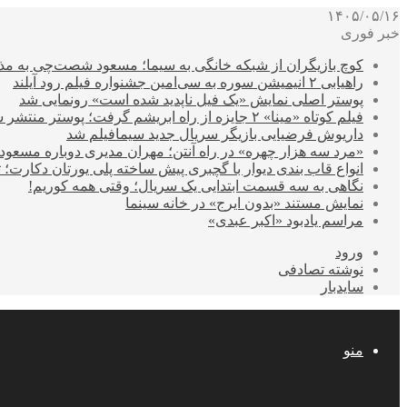
۱۴۰۵/۰۵/۱۶
خبر فوری
کوچ بازیگران از شبکه خانگی به سیما؛ مسعود شصت‌چی به مذ
راهیابی ۲ انیمیشن سوره به سی‌امین جشنواره فیلم رود آیلند
پوستر اصلی نمایش «یک فیل ناپدید شده است» رونمایی شد
فیلم کوتاه «مینا» ۲ جایزه از راه ابریشم گرفت؛ پوستر منتشر شد
داریوش فرضیایی بازیگر سریال جدید سیمافیلم شد
«مرد سه هزار چهره» در راه آنتن؛ مهران مدیری دوباره مسع
انواع قاب بندی دیوار با گچبری پیش ساخته پلی یورتان دکارت
نگاهی به سه قسمت ابتدایی یک سریال؛ وقتی همه کوریم!
نمایش مستند «بدون ایرج» در خانه سینما
مراسم یادبود «اکبر عبدی»
ورود
نوشته تصادفی
سایدبار
منو