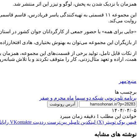
همزمان با نزدیک شدن به پخش، لوگو و تیزر این اثر منتشر شد.
این مجموعه ۱۱ قسمتی به تهیه‌کنندگی یاسر فریادرس، 
روایت می‌کند.
«جایی برای همه» با حضور جمعی از کارگردانان جوان کشور در استان
از بازیگران این مجموعه می‌توان به بهنوش بختیاری، هادی افتخارزا
از نکات قابل تامل، تولید برخی از قسمت‌های این مجموعه، همزمان ب
همت، اراده و تعهد مثال‌زدنی، کار را متوقف نکردند و با تلاش شبانه‌
منبع:مهر
برچسب ها
برنامه تلویزیونی
شبکه دو سیما
ماه محرم و صفر
آدرس رونوشت
۱۴۰۴/۰۴/۰۵
خواندن این مطلب 1 دقیقه زمان میبرد
فیس بوک
توییتر (X)
لینکدین
‫تامبلر
‫پین‌ترست
‫رددیت
‫VKontakte
رایان
نوشته های مشابه