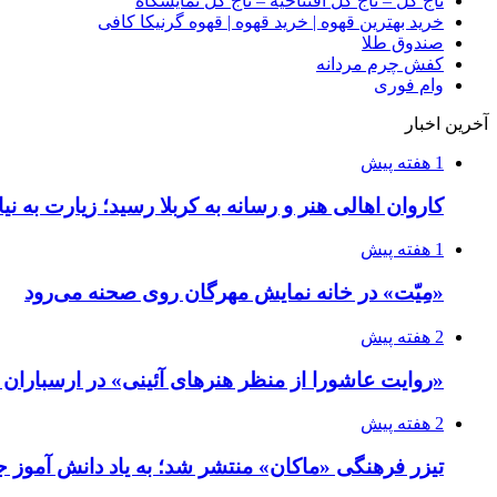
تاج گل – تاج گل افتتاحیه – تاج گل نمایشگاه
خرید بهترین قهوه | خرید قهوه | قهوه گرنیکا کافی
صندوق طلا
کفش چرم مردانه
وام فوری
آخرین اخبار
1 هفته پیش
کاروان اهالی هنر و رسانه به کربلا رسید؛ زیارت به نی
1 هفته پیش
«مِیّت» در خانه نمایش مهرگان روی صحنه می‌رود
2 هفته پیش
«روایت عاشورا از منظر هنرهای آئینی» در ارسبارا
2 هفته پیش
تیزر فرهنگی «ماکان» منتشر شد؛ به یاد دانش آموز جا