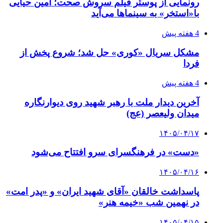
رونمایی از پوستر فیلم سروش صحت؛ امین حیایی
با«استخر» به سینماها می‌آید
4 هفته پیش
مشکل سریال «کوری» حل شد؛ شروع پخش از
فردا
4 هفته پیش
آخرین دیدار ملت با رهبر شهید روی دیوارنگاره
میدان ولیعصر (عج)
۱۴۰۵/۰۴/۱۷
«دست» در فرهنگسرای سرو افتتاح می‌شود
۱۴۰۵/۰۴/۱۶
پاسداشت خالقان «آقای شهید ایران» و «پدر امت»
در نهمین شب «خیمه هنر»
۱۴۰۵/۰۴/۱۵