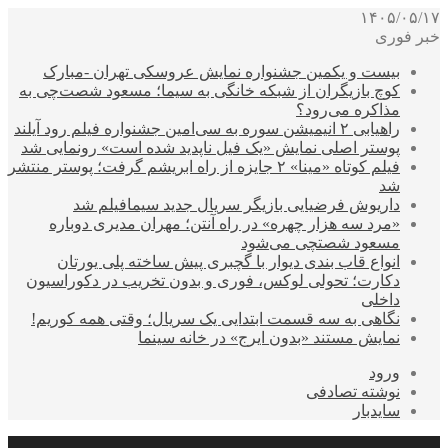
۱۴۰۵/۰۵/۱۷
خبر فوری
بیست و یکمین جشنواره نمایش عروسکی تهران -مبارک
کوچ بازیگران از شبکه خانگی به سیما؛ مسعود شصت‌چی به
مذاکره می‌رود؟
راهیابی ۲ انیمیشن سوره به سی‌امین جشنواره فیلم رود آیلند
پوستر اصلی نمایش «یک فیل ناپدید شده است» رونمایی شد
فیلم کوتاه «مینا» ۲ جایزه از راه ابریشم گرفت؛ پوستر منتشر
شد
داریوش فرضیایی بازیگر سریال جدید سیمافیلم شد
«مرد سه هزار چهره» در راه آنتن؛ مهران مدیری دوباره
مسعود شصتچی می‌شود
انواع قاب بندی دیوار با گچبری پیش ساخته پلی یورتان
دکارت؛ تحولی لوکس، فوری و بدون تخریب در دکوراسیون
داخلی
نگاهی به سه قسمت ابتدایی یک سریال؛ وقتی همه کوریم!
نمایش مستند «بدون ایرج» در خانه سینما
ورود
نوشته تصادفی
سایدبار