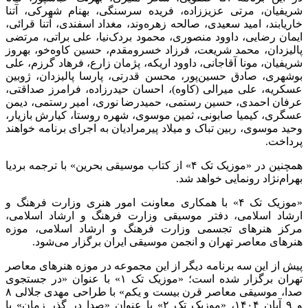
شریفیان، مرتی عزیززاده، فریده سرسنگی، بهنام شهرکی، آتنا
خاریابند، امید سعیدی، صالحه زهره‌وند، مغداد اسفندی، آتنا قرائی،
ایمان رضایی، داوود منصوری، محمود بردک‌نیا، علی براتی، مرتضی
پالیزدان، محمد شریعت، فرزاد خسرومقدم، حسین کاوه‌خو، بهروز
شریفیان، مونا آقاجانی، داوود اریکه، پژمان زارع، فرهاد گرزم، علی
بوشهری، صادق حسین‌پور، محسن قدرتی، پارسا پالیزدان، ژوبین
عسکریه، علی میرالی (کاوه)، احسان حیدرزاده، فرامرز صداقتی،
عرفان احمدی، حسین رستمی، حمیدرضا نوری، امیر رستمی، دیمن
عسگری، کیمیا صابونی، ثمین موسوی، شهره روستا، کیارش بازیار،
وحید موسوی، ربین تباک و میلاد پیرمرادیان به اجرای برنامه خواهند
پرداخت.
همچنین در «موزیک تک ۴» از کتاب موسیقی بحرین» با ترجمه بردیا
بهرام‌نژاد رونمایی خواهد شد.
«موزیک تک ۴» با همکاری معاونت امور هنری وزارت فرهنگ و
ارشاد اسلامی، دفتر موسیقی وزارت فرهنگ و ارشاد اسلامی،
مرکز هنرهای تجسمی وزارت فرهنگ و ارشاد اسلامی، موزه
هنرهای معاصر تهران و انجمن موسیقی ایران برگزار می‌شود.
پیش از این سه برنامه دیگر از این مجموعه در موزه هنرهای معاصر
تهران برگزار شده است؛ «موزیک تک ۱» با عنوان «در جستجوی
صدا، موسیقی معاصر قرن بیست و یکم» با طراحی مهدی جلالی ۸
و ۹ آبان ۱۴۰۴، «موزیک تک ۲» با عنوان «صدا در گذر زمان» با