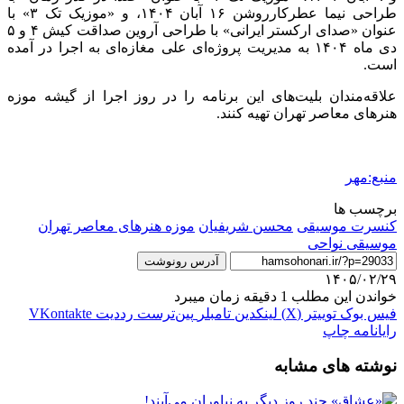
طراحی نیما عطرکارروشن ۱۶ آبان ۱۴۰۴، و «موزیک تک ۳» با
عنوان «صدای ارکستر ایرانی» با طراحی آروین صداقت کیش ۴ و ۵
دی ماه ۱۴۰۴ به مدیریت پروژه‌ای علی مغازه‌ای به اجرا در آمده
است.
علاقه‌مندان بلیت‌های این برنامه را در روز اجرا از گیشه موزه
هنرهای معاصر تهران تهیه کنند.
منبع:مهر
برچسب ها
کنسرت موسیقی
محسن شریفیان
موزه هنرهای معاصر تهران
موسیقی نواحی
آدرس رونوشت
۱۴۰۵/۰۲/۲۹
خواندن این مطلب 1 دقیقه زمان میبرد
فیس بوک
توییتر (X)
لینکدین
‫تامبلر
‫پین‌ترست
‫رددیت
‫VKontakte
رایانامه
چاپ
نوشته های مشابه