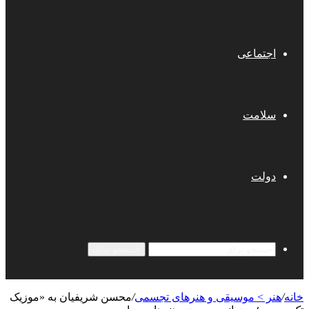
اجتماعی
سلامت
دولت
جستجو برای
خانه
/
هنر > موسیقی و هنرهای تجسمی
/
محسن شریفیان به «موزیک