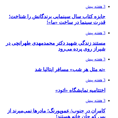
3 هفته پیش
جایزه کتاب سال سینمایی برندگانش را شناخت؛
قدرت سینما در ساخت «ما»!
3 هفته پیش
مستند زندگی شهید دکتر محمدمهدی طهرانچی در
شیراز روی پرده می‌رود
3 هفته پیش
«نه مثل هر شب» مسافر ایتالیا شد
3 هفته پیش
اختتامیه نمایشگاه «اتود»
3 هفته پیش
کامران در جنوب/ عموپورنگ؛ مادرها نمی‌میرند از
بس که جانِ خانه هستند!