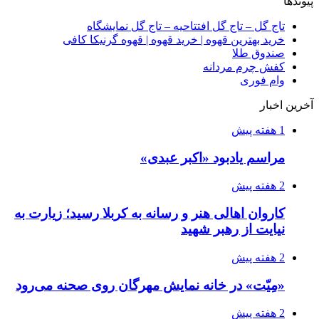
پیوندها
تاج گل – تاج گل افتتاحیه – تاج گل نمایشگاه
خرید بهترین قهوه | خرید قهوه | قهوه گرنیکا کافی
صندوق طلا
کفش چرم مردانه
وام فوری
آخرین اخبار
1 هفته پیش
مراسم یادبود «اکبر عبدی»
2 هفته پیش
کاروان اهالی هنر و رسانه به کربلا رسید؛ زیارت به
نیایت از رهبر شهید
2 هفته پیش
«مِیّت» در خانه نمایش مهرگان روی صحنه می‌رود
2 هفته پیش