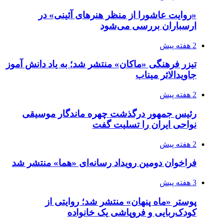
«روایت عاشورا از منظر هنرهای آئینی» در
ارسباران بررسی می‌شود
2 هفته پیش
تیزر فرهنگی «ماکان» منتشر شد؛ به یاد دانش آموز
جاویدالاثر میناب
2 هفته پیش
رئیس جمهور درگذشت چهره ماندگار موسیقی
نواحی ایران را تسلیت گفت
2 هفته پیش
فراخوان دومین رویداد رسانه‌ای «هما» منتشر شد
3 هفته پیش
پوستر «ماه پنهان» منتشر شد؛ روایتی از
کودک‌ربایی و فروپاشی یک خانواده