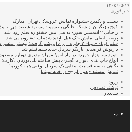
۱۴۰۵/۰۵/۱۷
خبر فوری
بیست و یکمین جشنواره نمایش عروسکی تهران -مبارک
کوچ بازیگران از شبکه خانگی به سیما؛ مسعود شصت‌چی به مذ
راهیابی ۲ انیمیشن سوره به سی‌امین جشنواره فیلم رود آیلند
پوستر اصلی نمایش «یک فیل ناپدید شده است» رونمایی شد
فیلم کوتاه «مینا» ۲ جایزه از راه ابریشم گرفت؛ پوستر منتشر شد
داریوش فرضیایی بازیگر سریال جدید سیمافیلم شد
«مرد سه هزار چهره» در راه آنتن؛ مهران مدیری دوباره مسع
انواع قاب بندی دیوار با گچبری پیش ساخته پلی یورتان دکارت
نگاهی به سه قسمت ابتدایی یک سریال؛ وقتی همه کوریم!
نمایش مستند «بدون ایرج» در خانه سینما
ورود
نوشته تصادفی
سایدبار
منو