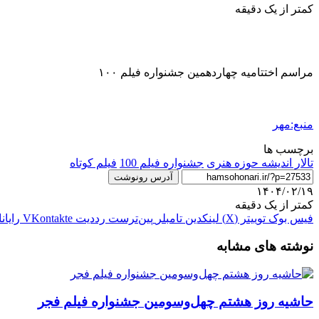
کمتر از یک دقیقه
مراسم اختتامیه چهاردهمین جشنواره فیلم ١٠٠
منبع:مهر
برچسب ها
تالار اندیشه حوزه هنری
جشنواره فیلم 100
فیلم کوتاه
آدرس رونوشت
۱۴۰۴/۰۲/۱۹
کمتر از یک دقیقه
فیس بوک
توییتر (X)
لینکدین
‫تامبلر
‫پین‌ترست
‫رددیت
‫VKontakte
رایان
نوشته های مشابه
حاشیه روز هشتم چهل‌وسومین جشنواره فیلم فجر