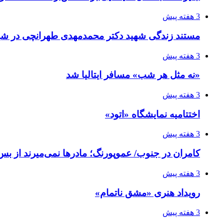
3 هفته پیش
مستند زندگی شهید دکتر محمدمهدی طهرانچی در شیر
3 هفته پیش
«نه مثل هر شب» مسافر ایتالیا شد
3 هفته پیش
اختتامیه نمایشگاه «اتود»
3 هفته پیش
کامران در جنوب/ عموپورنگ؛ مادرها نمی‌میرند از بس 
3 هفته پیش
رویداد هنری «مشق ناتمام»
3 هفته پیش