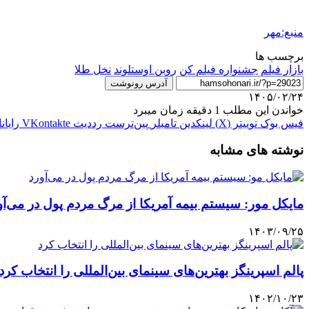
منبع:مهر
برچسب ها
بازار فیلم
جشنواره فیلم کن
روبن اوستلوند
نخل طلا
آدرس رونوشت
۱۴۰۵/۰۲/۲۴
خواندن این مطلب 1 دقیقه زمان میبرد
فیس بوک
توییتر (X)
لینکدین
‫تامبلر
‫پین‌ترست
‫رددیت
‫VKontakte
رایان
نوشته های مشابه
مایکل مور: سیستم بیمه آمریکا از مرگ مردم پول در می‌آو
۱۴۰۳/۰۹/۲۵
پالم اسپرینگز بهترین‌های سینمای بین‌المللی را انتخاب کرد
۱۴۰۲/۱۰/۲۳