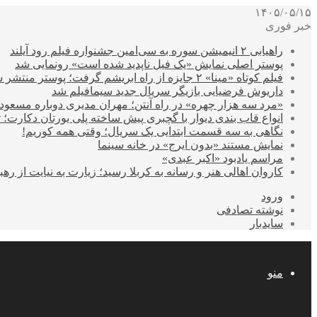
۱۴۰۵/۰۵/۱۵
خبر فوری
راهیابی ۲ انیمیشن سوره به سی‌امین جشنواره فیلم رود آیلند
پوستر اصلی نمایش «یک فیل ناپدید شده است» رونمایی شد
فیلم کوتاه «مینا» ۲ جایزه از راه ابریشم گرفت؛ پوستر منتشر شد
داریوش فرضیایی بازیگر سریال جدید سیمافیلم شد
«مرد سه هزار چهره» در راه آنتن؛ مهران مدیری دوباره مسع
انواع قاب بندی دیوار با گچبری پیش ساخته پلی یورتان دکارت
نگاهی به سه قسمت ابتدایی یک سریال؛ وقتی همه کوریم!
نمایش مستند «بدون ایرج» در خانه سینما
مراسم یادبود «اکبر عبدی»
کاروان اهالی هنر و رسانه به کربلا رسید؛ زیارت به نیایت از رهب
ورود
نوشته تصادفی
سایدبار
منو