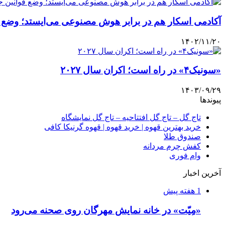
آکادمی اسکار هم در برابر هوش مصنوعی می‌ایستد؛ وضع ق
۱۴۰۲/۱۱/۲۰
«سونیک۴» در راه است؛ اکران سال ۲۰۲۷
۱۴۰۳/۰۹/۲۹
پیوندها
تاج گل – تاج گل افتتاحیه – تاج گل نمایشگاه
خرید بهترین قهوه | خرید قهوه | قهوه گرنیکا کافی
صندوق طلا
کفش چرم مردانه
وام فوری
آخرین اخبار
1 هفته پیش
«مِیّت» در خانه نمایش مهرگان روی صحنه می‌رود