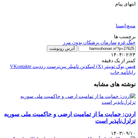
انتهای پیام
منبع:ایسنا
برچسب ها
جنگ غزه
سازمان پزشکان بدون مرز
آدرس رونوشت
۱۴۰۴/۰۲/۲۴
کمتر از یک دقیقه
فیس بوک
توییتر (X)
لینکدین
‫تامبلر
‫پین‌ترست
‫رددیت
‫VKontakte
رایانامه
چاپ
نوشته های مشابه
اردن: حمایت ما از تمامیت ارضی و حاکمیت ملی سوریه
تزلزل‌ناپذیر است
۱۴۰۳/۰۹/۱۰