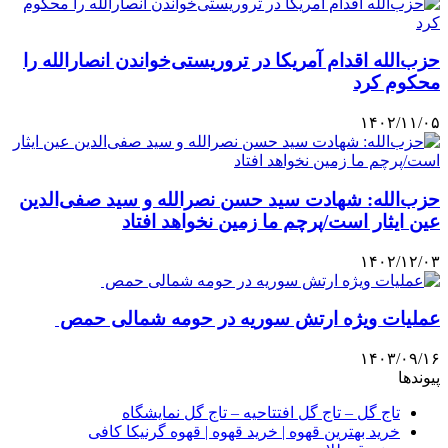
حزب‌الله اقدام آمریکا در تروریستی‌خواندن انصارالله را
محکوم کرد
۱۴۰۲/۱۱/۰۵
حزب‌الله: شهادت سید حسن نصرالله و سید صفی‌الدین
عین ایثار است/پرچم ما زمین نخواهد افتاد
۱۴۰۲/۱۲/۰۳
عملیات ویژه ارتش سوریه در حومه شمالی حمص
۱۴۰۳/۰۹/۱۶
پیوندها
تاج گل – تاج گل افتتاحیه – تاج گل نمایشگاه
خرید بهترین قهوه | خرید قهوه | قهوه گرنیکا کافی