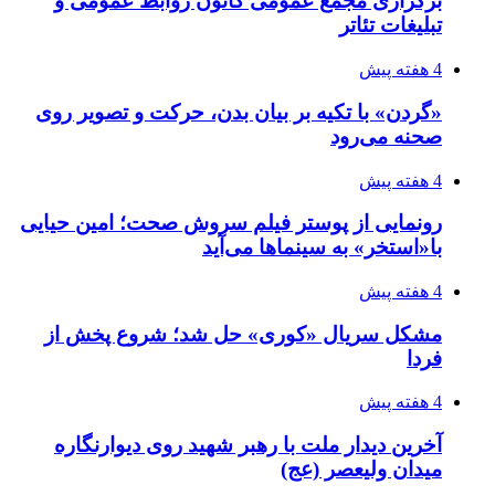
برگزاری مجمع عمومی کانون روابط عمومی و
تبلیغات تئاتر
4 هفته پیش
«گردن» با تکیه بر بیان بدن، حرکت و تصویر روی
صحنه می‌رود
4 هفته پیش
رونمایی از پوستر فیلم سروش صحت؛ امین حیایی
با«استخر» به سینماها می‌آید
4 هفته پیش
مشکل سریال «کوری» حل شد؛ شروع پخش از
فردا
4 هفته پیش
آخرین دیدار ملت با رهبر شهید روی دیوارنگاره
میدان ولیعصر (عج)