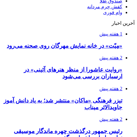
صندوق طلا
کفش چرم مردانه
وام فوری
آخرین اخبار
1 هفته پیش
«مِیّت» در خانه نمایش مهرگان روی صحنه می‌رود
2 هفته پیش
«روایت عاشورا از منظر هنرهای آئینی» در
ارسباران بررسی می‌شود
2 هفته پیش
تیزر فرهنگی «ماکان» منتشر شد؛ به یاد دانش آموز
جاویدالاثر میناب
2 هفته پیش
رئیس جمهور درگذشت چهره ماندگار موسیقی