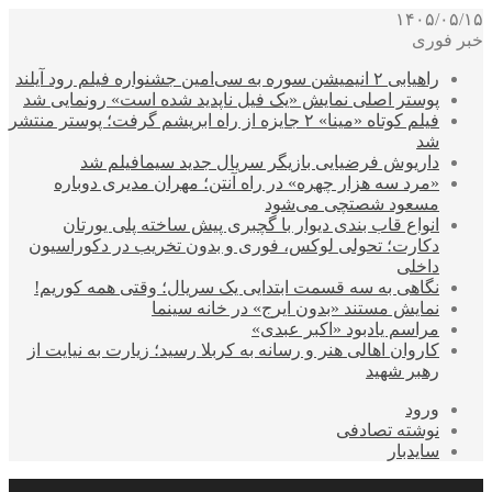
۱۴۰۵/۰۵/۱۵
خبر فوری
راهیابی ۲ انیمیشن سوره به سی‌امین جشنواره فیلم رود آیلند
پوستر اصلی نمایش «یک فیل ناپدید شده است» رونمایی شد
فیلم کوتاه «مینا» ۲ جایزه از راه ابریشم گرفت؛ پوستر منتشر
شد
داریوش فرضیایی بازیگر سریال جدید سیمافیلم شد
«مرد سه هزار چهره» در راه آنتن؛ مهران مدیری دوباره
مسعود شصتچی می‌شود
انواع قاب بندی دیوار با گچبری پیش ساخته پلی یورتان
دکارت؛ تحولی لوکس، فوری و بدون تخریب در دکوراسیون
داخلی
نگاهی به سه قسمت ابتدایی یک سریال؛ وقتی همه کوریم!
نمایش مستند «بدون ایرج» در خانه سینما
مراسم یادبود «اکبر عبدی»
کاروان اهالی هنر و رسانه به کربلا رسید؛ زیارت به نیایت از
رهبر شهید
ورود
نوشته تصادفی
سایدبار