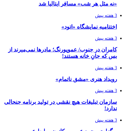
«نه مثل هر شب» مسافر ایتالیا شد
3 هفته پیش
اختتامیه نمایشگاه «اتود»
3 هفته پیش
کامران در جنوب/ عموپورنگ؛ مادرها نمی‌میرند از
بس که جانِ خانه هستند!
3 هفته پیش
رویداد هنری «مشق ناتمام»
3 هفته پیش
سازمان تبلیغات هیچ نقشی در تولید برنامه جنجالی
ندارد!
3 هفته پیش