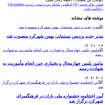
فیس بوک
توییتر (X)
لینکدین
‫تامبلر
‫پین‌ترست
‫رددیت
‫VKontakte
رایانامه
چاپ
نوشته های مشابه
مدیر جدید پردیس سینمایی بهمن شهرکرد منصوب شد
۱۴۰۲/۱۰/۱۹
مامور پلیس چهارمحال و بختیاری حین انجام مأموریت به
شهادت رسید
۱۴۰۴/۰۳/۰۶
آیین اختتامیه جشنواره ملی باران در فرهنگسرای
شهرکرد برگزار شد