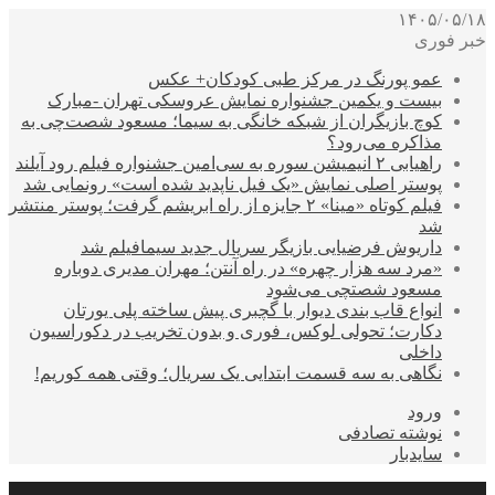
۱۴۰۵/۰۵/۱۸
خبر فوری
عمو پورنگ در مرکز طبی کودکان+ عکس
بیست و یکمین جشنواره نمایش عروسکی تهران -مبارک
کوچ بازیگران از شبکه خانگی به سیما؛ مسعود شصت‌چی به
مذاکره می‌رود؟
راهیابی ۲ انیمیشن سوره به سی‌امین جشنواره فیلم رود آیلند
پوستر اصلی نمایش «یک فیل ناپدید شده است» رونمایی شد
فیلم کوتاه «مینا» ۲ جایزه از راه ابریشم گرفت؛ پوستر منتشر
شد
داریوش فرضیایی بازیگر سریال جدید سیمافیلم شد
«مرد سه هزار چهره» در راه آنتن؛ مهران مدیری دوباره
مسعود شصتچی می‌شود
انواع قاب بندی دیوار با گچبری پیش ساخته پلی یورتان
دکارت؛ تحولی لوکس، فوری و بدون تخریب در دکوراسیون
داخلی
نگاهی به سه قسمت ابتدایی یک سریال؛ وقتی همه کوریم!
ورود
نوشته تصادفی
سایدبار