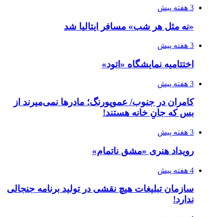
3 هفته پیش
«نه مثل هر شب» مسافر ایتالیا شد
3 هفته پیش
اختتامیه نمایشگاه «اتود»
3 هفته پیش
کامران در جنوب/ عموپورنگ؛ مادرها نمی‌میرند از
بس که جانِ خانه هستند!
3 هفته پیش
رویداد هنری «مشق ناتمام»
4 هفته پیش
سازمان تبلیغات هیچ نقشی در تولید برنامه جنجالی
ندارد!