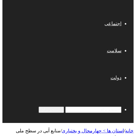
اجتماعی
سلامت
دولت
جستجو برای
خانه
/
استان ها > چهارمحال و بختیاری
/
منابع آبی در سطح ملی