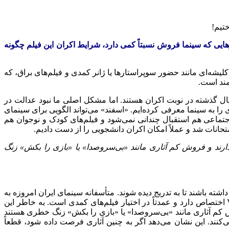
ایی که سینما فروش نسبتاً کمی دارد، شرایط اکران این فیلم چگونه
یشه‌ای مانند حضور سوپراستارها یا ژانر کمدی و فیلم‌های براق، که
مند است.
ال گذشته در نوبت اکران هستند. اما مشکل اصلی ما نبود عدالت در
را به سینما معرفی کرده‌ایم. «اسفند» می‌تواند الگویی برای سینمای
 اجتماعی هم استقبال چندانی نمی‌شود و فیلم‌های کودک و نوجوان هم
حانات شد و عملاً امکان اکران دانشجویی را از دست دادیم.
بق را ندارند و فروش کم آثاری مانند «بی‌سروصدا» یا «بازی را بکش» زنگ
شته باشند تا به تدریج دیده شوند. متأسفانه سینمای ایران امروزه به
۲ بخش تقسیم شده است؛ یک بخش که شامل فیلم‌های دفاع مقدس، کودک و نوجوان و اجتماعی می‌شود و بخش دیگر که به سینمای VIP اختصاص دارد و عمدتاً در اختیار فیلم‌های کمدی است. به خاطر این
و فروش کم آثاری مانند «بی‌سروصدا» یا «بازی را بکش» زنگ خطری هستند
اشای فیلم با رضایت سالن را ترک می‌کنند. این نشان می‌دهد اگر به چنین آثاری فرصت داده شود، قطعاً