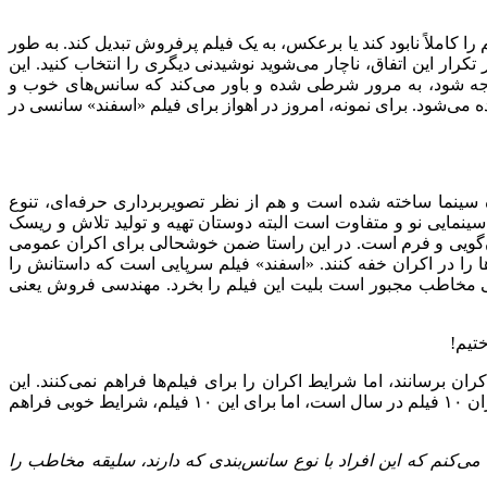
کاملاً نابود کند یا برعکس، به یک فیلم پرفروش تبدیل کند. به طور
ار این اتفاق، ناچار می‌شوید نوشیدنی دیگری را انتخاب کنید. این
واجه شود، به مرور شرطی شده و باور می‌کند که سانس‌های خوب و
ی‌شود. برای نمونه، امروز در اهواز برای فیلم «اسفند» سانسی در
ه سینما ساخته شده است و هم از نظر تصویربرداری حرفه‌ای، تنوع
سینمایی نو و متفاوت است البته دوستان تهیه و تولید تلاش و ریسک
ستان‌گویی و فرم است. در این راستا ضمن خوشحالی برای اکران عمومی
ا را در اکران خفه کنند. «اسفند» فیلم سرپایی است که داستانش را
وعی مخاطب مجبور است بلیت این فیلم را بخرد. مهندسی فروش یعنی
ن برسانند، اما شرایط اکران را برای فیلم‌ها فراهم نمی‌کنند. این
وضعیت مانند مسابقه دوومیدانی است که یک‌نفر با اسب مسابقه می‌دهد و یک‌نفر پای پیاده! ما باید بگوییم که مثلاً ظرفیت اکران سینمای ایران ۱۰ فیلم در سال است، اما برای این ۱۰ فیلم، شرایط خوبی فراهم
 می‌کنم که این افراد با نوع سانس‌بندی که دارند، سلیقه مخاطب را