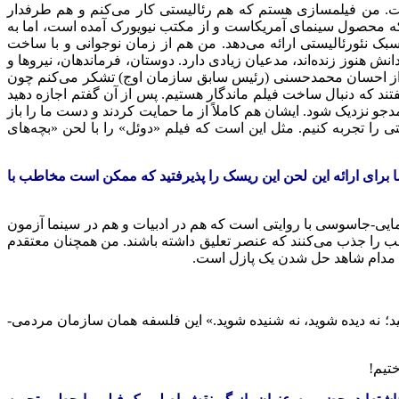
است. من فیلمسازی هستم که هم رئالیستی کار می‌کنم و هم طرفدار
 که محصول سینمای آمریکاست و از مکتب نیویورک آمده است، اما به
ی جذاب و سرگرم‌کننده را با سبک نئورئالیستی ارائه می‌دهد. من هم از زمان نوجوانی و با ساخت
ش هنوز زنده‌اند، مدعیان زیادی دارد. دوستان، فرماندهان، نیروها و
من از احسان محمدحسنی (رئیس سابق سازمان اوج) تشکر می‌کنم چون
تند که دنبال ساخت فیلم ماندگار هستیم. پس از آن گفتم اجازه دهید
جو نزدیک شود. ایشان هم کاملاً از ما حمایت کردند و دست ما را باز
 را تجربه کنیم. مثل این است که فیلم «دوئل» را با لحن «بچه‌های
ا برای ارائه این لحن این ریسک را پذیرفتید که ممکن است مخاطب با
معمایی-جاسوسی با روایتی است که هم در ادبیات و هم در سینما آزمون
مخاطب را جذب می‌کنند که عنصر تعلیق داشته باشند. من همچنان معتقدم
طب مدام شاهد حل شدن یک پازل است.
یید؛ نه دیده شوید، نه شنیده شوید.» این فلسفه همان سازمان مردمی-