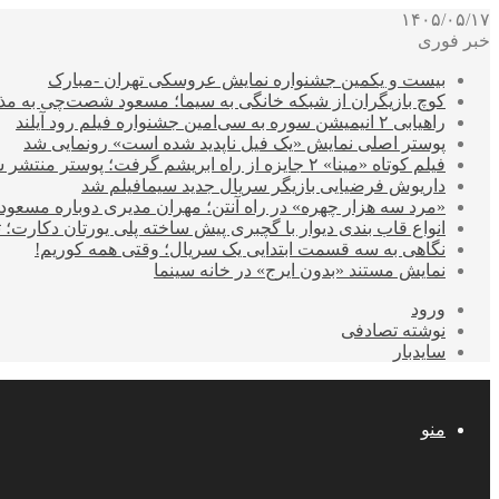
۱۴۰۵/۰۵/۱۷
خبر فوری
بیست و یکمین جشنواره نمایش عروسکی تهران -مبارک
کوچ بازیگران از شبکه خانگی به سیما؛ مسعود شصت‌چی به مذ
راهیابی ۲ انیمیشن سوره به سی‌امین جشنواره فیلم رود آیلند
پوستر اصلی نمایش «یک فیل ناپدید شده است» رونمایی شد
فیلم کوتاه «مینا» ۲ جایزه از راه ابریشم گرفت؛ پوستر منتشر شد
داریوش فرضیایی بازیگر سریال جدید سیمافیلم شد
«مرد سه هزار چهره» در راه آنتن؛ مهران مدیری دوباره مسع
انواع قاب بندی دیوار با گچبری پیش ساخته پلی یورتان دکارت
نگاهی به سه قسمت ابتدایی یک سریال؛ وقتی همه کوریم!
نمایش مستند «بدون ایرج» در خانه سینما
ورود
نوشته تصادفی
سایدبار
منو