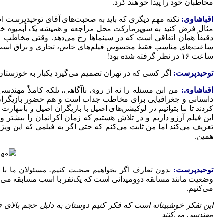
مخاطبان خود را پیدا خواهند کرد.
اقباشاوی:
نکته مهم دیگری که باید به صحبت‌های آقای توحیدپرست اضاف
مثال فرض کنید به سوپرمارکت محل مراجعه و همیشه یک آبمیوه خاص را
دقیقاً همان اتفاقی است که در سینماها رخ می‌دهد. وقتی مخاطب 
ساعت‌های مناسب فقط مخصوص فیلم‌های خاص، تجاری و براق است. متأس
ساعت ۱۶ در نظر گرفته شده بود!
توحیدپرست:
اگر کسی که در تهران تصمیم می‌گیرد یکبار به خوزستان
اقباشاوی:
من این مسئله را نه از روی ناآگاهی، بلکه کاملاً مهند
داستانی و جغرافیایی برای مخاطب جذاب است و هم حضور بازیگران تاز
کردند تا ما بتوانیم در لوکیشن‌های اصیل با بازیگران اصیل و بامها
این فیلم آرزو داریم و در تلاش هستیم که زمان اکرانمان را بیشتر 
تعریف می‌کند اما من ثابت می‌کنم که حتی اگر به فیلمی که این و
همین.
توحیدپرست:
بدون تعارف اگر بخواهیم صحبت کنیم، مسئولان ما با صف 
می‌کنیم.
این تفکر خوشبینانه است که فکر کنیم دوستان به دلیل حجم بالای فیل
مهندسی می‌کنند