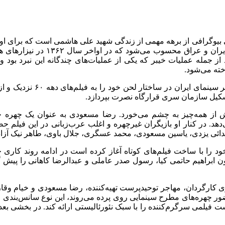
بیوگرافی از برهه مهمی از زندگی شهید علی هاشمی است که برای اولی
روی پرده سینما درحال اکران است. 
 از جمله عملیات خیبر که یکی از عملیات‌های چندگانه این نبرد بو
خته می‌شود.
«اسفند» به طرز عجیبی برخلا
تشکیل سازمان سری قرارگاه نصرت بپردازد.
ش از همه‌چیز به چشم می‌خورد. رضا مسعودی به عنوان یک چهره جد
دهد. در کنار او بازیگران غیرچهره و اغلب عرب‌زبانی در این فیلم حض
ائی یزدی، یاسین مسعودی، محمد عسگری، جلال باوی، طاهر نیک آزاد، 
را با ساخت فیلم‌های کوتاه آغاز کرده است در ادامه روند کاری خو
ن ابراهیم حاتمی کیا، رسول صدر عاملی و عبدالرضا کاهانی را پیش گ
ی کارگردان، مهاجر توحیدپرست تهیه‌کننده، رضا مسعودی و خیام وقار
ضور چهره‌های مطرح سینمایی روی پرده می‌روند، این نوع سانس‌بندی ف
ت فیلمی سرگرم‌کننده را با سبک نئورئالیستی ارائه کند. در بخشی 