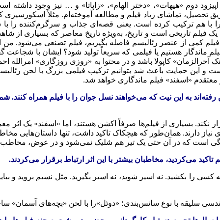
اپیزود دوم «هیهات»، «دختر الهام»، «زاپاتا» و … نیز وجود داشته 
یق تحصیل، تماشای زیاد فیلم و مطالعه آموخته‌ام. مثلاً اسکورسیزی
ایتالیایی و علاقه‌اش به نئورئالیسم ایتالیا، این ۲ مکتب را با هم ترکیب کرده است. یعنی قصه‌ا
ک فیلم تاریخی است و تاریخ، به‌ویژه تاریخ معاصر که بسیاری از شاهدان
در فیلم کمی از عنصر رئالیسم فاصله بگیریم، فیلم تصنعی می‌شود. 
لم ماندگار هستیم یا فیلمی که سریعاً تولید شود؟ ایشان با شجاعت گف
آخرالزمان» کاپولا باشد و در محتوا به «روزی روزگاری» امرالله احمد
ست و این حمایت باعث شد بتوانیم ترکیب فیلمی بزرگ با لحن رئالیستی
‌اند به این نیت که می‌خواهند نسل جوان را با فیلم همراه کنند. شم
رار نکند. بسیاری از فیلم‌ها صرفاً اکشن هستند، اما «اسفند» یک اثر 
ق‌تری نیاز دارند. همان‌طور که هیچکاک تاکید داشت، تنها داستان‌هایی 
یلم جنگی است که در آن حتی یک تیر هم شلیک نمی‌شود و در عوض، مخا
کید می‌کردید، مخاطبان بیشتر با این اثر ارتباط برقرار می‌کردند.
 کسی را بکشید. نه اسیر شوید، نه اسیر بگیرید. مثل نسیم بروید و بیا