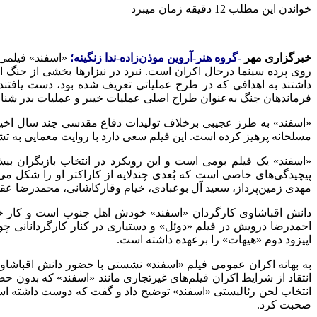
خواندن این مطلب 12 دقیقه زمان میبرد
خبرگزاری مهر
-گروه هنر-آروین موذن‌زاده-ندا زنگینه؛
«اسفند» فیلمی 
داشتند به اهدافی که در طرح عملیاتی تعریف شده بود، دست یافتند
فرماندهان جنگ به‌عنوان طراح اصلی عملیات خیبر و عملیات بدر شنا
مسلحانه پرهیز کرده است. این فیلم سعی دارد با روایت معمایی به 
«اسفند» یک فیلم بومی است و این رویکرد در انتخاب بازیگران بی
پیچیدگی‌های خاصی است که بُعدی چندلایه از کاراکتر او را شکل می‌
مهدی زمین‌پرداز، سعید آل بوعبادی، خیام وقارکاشانی، محمدرضا عقد
دانش اقباشاوی کارگردان «اسفند» خودش اهل جنوب است و کار خود 
احمدرضا درویش در فیلم «دوئل» و دستیاری در کنار کارگردانانی چو
اپیزود دوم «هیهات» را برعهده داشته است.
به بهانه اکران عمومی فیلم «اسفند» نشستی با حضور دانش اقباشاو
انتقاد از شرایط اکران فیلم‌های غیرتجاری مانند «اسفند» که بدون ح
انتخاب لحن رئالیستی «اسفند» توضیح داد و گفت که دوست داشته اس
صحبت کرد.