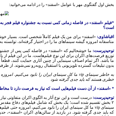
بخش اول گفتگوی مهر با عوامل «اسفند» را در ادامه می‌خوانید:
*فیلم «اسفند» در فاصله زمانی کمی نسبت به جشنواره فیلم فجر به ا
است؟
اقباشاوی:
«اسفند» برای من یک فیلم کاملاً شخصی است. بسیار خوشحالم
متاسفانه امروزه گیشه سینماهای ما را در اختیار گرفته‌اند، توانسته 
توحیدپرست:
ما خوشحالیم که «اسفند» در فاصله کمی پس از جشنواره
توزیع فرصت‌های اکران برای این نوع فیلم‌هاست. ما در این فیلم از ب
ما باشد. اگر تمام اصناف سینمایی از چنین آثاری حمایت کنند، قطعاً
بدون تبلیغات گسترده تلویزیونی با استقبال روبه‌رو نمی‌شوند. از طر
به خاطر سینمای vip ما کل سینمای ایران را نابود م
خطری هستند که باید جدی گرفته شود
* «اسفند» از آن دست فیلم‌هایی است که نیاز به فرصت دارد تا مخاطبا
توحیدپرست:
درست است و این نوع آثار به الگوی اکران متفاوتی نیاز د
سینمای vip ما کل سینمای ایران را نابود می‌کنیم، امروزه 