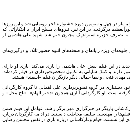
ن‌بار در چهل و سومین دوره جشنواره فجر رونمایی شد و این روزها
نبرد در نیزارها بخشی از جنگ ایران و عراق محسوب می‌شود که در اواخر سال ۱۳۶۲ در نیزارهای هورالعظیم درگرفت. در این نبرد نیروهای مسلح ایران با ابتکاراتی که
د و به تصرف جزیره استراتژیک مجنون ختم شد. شهید علی هاشمی از
ف تولیدات دفاع مقدسی چند سال اخیر سینمای ایران در ساختار لحن خود را به فیلم‌های دهه ۶۰ نزدیک و از جلوه‌های ویژه رایانه‌ای و صحنه‌های انبوه حضور تانک و درگیری‌های
ید در این فیلم نقش علی هاشمی را بازی می‌کند. بازی او دارای
ور دارند و کمک شایانی به تکمیل شخصیت‌پردازی در فیلم کرده‌اند.
مهدی فتحی و نیما جمالی دیگر بازیگران فیلم «اسفند» هستند.
د دستیاری در گروه تصویربرداری علی لقمانی تا گروه کارگردانی
رفته است. او کارگردانی آثاری همچون «دختر الهام»، «تاج محل» و
کاشانی بازیگر در خبرگزاری مهر برگزار شد. عوامل این فیلم ضمن
یلم‌ها را مهندسی سلیقه مخاطب دانستند. در ادامه کارگردان درباره
بعدی این نشست خیام وقارکاشانی درباره بازی در نقش محسن رضایی