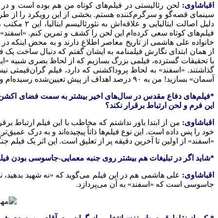
اقباشاوی:
لحن رئالیستی در فیلم‌های کوتاه من هم بوده است و در 
سینمای قصه‌گو و سرگرم‌کننده هستم. بخشی از این رویکرد را از طر
دلیل اصالت 
فیلم‌های کوتاه سعی کرده‌ام این لحن را کشف و تمرین کنم. «اسفند» ی
خانواده علی هاشمی از تاریخ معاصر اطلاع دارند و به محض اینکه 
از همان ابتدای نگارش فیلمنامه به ایشان گفتم که دنبال ساخت یک فی
با تحقیقات گسترده، فیلمی بزرگ بسازیم که از لحاظ بصری شبیه «اینک 
گذاشتند. «اسفند» به لحاظ پروداکشنی که دارد، فیلم گران‌قیمتی نی
آسمان» بسازید! من به ۹۰ درصد اهداف از پیش تعیین‌شده رسیده‌ام و معتقدم «اسفند» فیلم ماندگاری خواهد شد.
*فیلم‌های دفاع مقدس در سال‌های اخیر بیشتر به سمت فضای اکشن رفته
این فرم و لحن ارتباط برقرار نکند؟
اقباشاوی:
من از ابتدا باور نداشتم که مخاطب با این فیلم ارتباط برق
خود را پس داده است. این نوع فیلم‌ها ذاتاً پیچیده‌اند و به درک عمی
«اسفند» از اولین تا آخرین دقیقه پر از تعلیق است. این اثر یک ف
*شاید اگر در تبلیغات هم بیشتر روی جنبه معمایی-جاسوسی بودن فیلم تا
اقباشاوی:
علی هاشمی هم در این فیلم می‌گوید که «نه شهید بدهید، نه
جاسوسی است که «اسفند» به آن می‌پردازد.