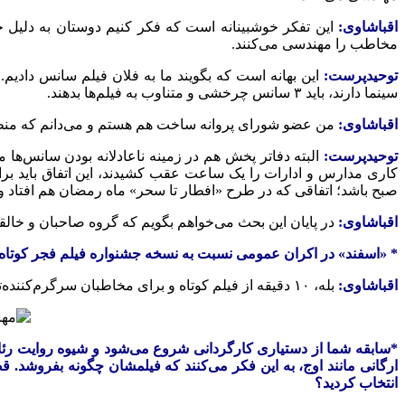
اقباشاوی:
این تفکر خوشبینانه است که فکر کنیم دوستان به دلیل حجم 
مخاطب را مهندسی می‌کنند.
توحیدپرست:
سینما دارند، باید ۳ سانس چرخشی و متناوب به فیلم‌ها بدهند.
اقباشاوی:
من عضو شورای پروانه ساخت هم هستم و می‌دانم که منظور، ۳ سانس پس از ساعت ۱۷ است. سینما آزادی تقریباً این کار را برای فیلم ما انجام داد، اما باقی پردیس‌های سینمایی این 
توحیدپرست:
البته دفاتر پخش هم در زمینه ناعادلانه بودن سانس‌ها 
صبح باشد؛ اتفاقی که در طرح «افطار تا سحر» ماه رمضان هم افتاد و م
اقباشاوی:
در پایان این بحث می‌خواهم بگویم که گروه صاحبان و خالقا
* «اسفند» در اکران عمومی نسبت به نسخه جشنواره فیلم فجر کوتاه
اقباشاوی:
بله، ۱۰ دقیقه از فیلم کوتاه و برای مخاطبان سرگرم‌کننده‌تر هم شده است.
*سابقه شما از دستیاری کارگردانی شروع می‌شود و شیوه روایت رئال
ارگانی مانند اوج، به این فکر می‌کنند که فیلمشان چگونه بفروشد. 
انتخاب کردید؟