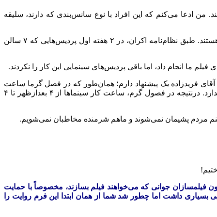
. من ادعا می‌کنم که این افراد با نوع سانس‌بندی که دارند، سلیقه
این بهانه است که بگویند ما به فلان فیلم سانس دادیم. اما وقتی ساعت سانس‌ها را نگاه می‌کنید، اغلب ساعت ۲ و ۴ ظهر هستند. طبق نظام‌نامه اکران، در ۲ هفته اول پردیس‌هایی که ۷ سالن
ی آقای فریدزاده یک پیشنهاد دارم؛ همان‌طور که در فصل گرما ساعت
کاری مدارس و ادارات را یک ساعت عقب کشیدند، این اتفاق باید برای سینما هم رخ دهد. در فصل گرما، سانس ساعت ۱۱ و ۱۵ معنایی ندارد. درنتیجه در فصول گرم، ساعت کار سینماها از ۴ بعدازظهر تا ۴
طمئنم مردم پشیمان نمی‌شوند و ماهم شرمنده مخاطبان نمی‌شویم.
ن فیلمسازان جوانی که می‌خواهند فیلم بسازند، مخصوصاً با حمایت
یی بسیاری داشت اما چطور شد شما از همان ابتدا این فرم روایت را