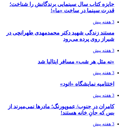
جایزه کتاب سال سینمایی برندگانش را شناخت؛
قدرت سینما در ساخت «ما»!
3 هفته پیش
مستند زندگی شهید دکتر محمدمهدی طهرانچی در
شیراز روی پرده می‌رود
3 هفته پیش
«نه مثل هر شب» مسافر ایتالیا شد
3 هفته پیش
اختتامیه نمایشگاه «اتود»
3 هفته پیش
کامران در جنوب/ عموپورنگ؛ مادرها نمی‌میرند از
بس که جانِ خانه هستند!
3 هفته پیش