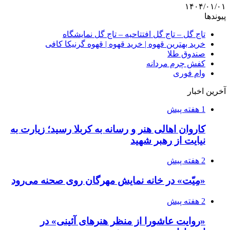
۱۴۰۴/۰۱/۰۱
پیوندها
تاج گل – تاج گل افتتاحیه – تاج گل نمایشگاه
خرید بهترین قهوه | خرید قهوه | قهوه گرنیکا کافی
صندوق طلا
کفش چرم مردانه
وام فوری
آخرین اخبار
1 هفته پیش
کاروان اهالی هنر و رسانه به کربلا رسید؛ زیارت به
نیایت از رهبر شهید
2 هفته پیش
«مِیّت» در خانه نمایش مهرگان روی صحنه می‌رود
2 هفته پیش
«روایت عاشورا از منظر هنرهای آئینی» در