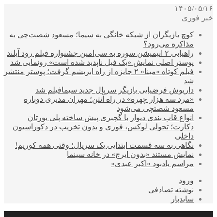
۱۴۰۵/۰۵/۱۶
خبر فوری
کوچ بازیگران از شبکه خانگی به سیما؛ مسعود شصت‌چی به
مذاکره می‌رود؟
راهیابی ۲ انیمیشن سوره به سی‌امین جشنواره فیلم رود آیلند
پوستر اصلی نمایش «یک فیل ناپدید شده است» رونمایی شد
فیلم کوتاه «مینا» ۲ جایزه از راه ابریشم گرفت؛ پوستر منتشر
شد
داریوش فرضیایی بازیگر سریال جدید سیمافیلم شد
«مرد سه هزار چهره» در راه آنتن؛ مهران مدیری دوباره
مسعود شصتچی می‌شود
انواع قاب بندی دیوار با گچبری پیش ساخته پلی یورتان
دکارت؛ تحولی لوکس، فوری و بدون تخریب در دکوراسیون
داخلی
نگاهی به سه قسمت ابتدایی یک سریال؛ وقتی همه کوریم!
نمایش مستند «بدون ایرج» در خانه سینما
مراسم یادبود «اکبر عبدی»
ورود
نوشته تصادفی
سایدبار