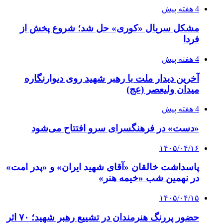
4 هفته پیش
مشکل سریال «کوری» حل شد؛ شروع پخش از
فردا
4 هفته پیش
آخرین دیدار ملت با رهبر شهید روی دیوارنگاره
میدان ولیعصر (عج)
4 هفته پیش
«دست» در فرهنگسرای سرو افتتاح می‌شود
۱۴۰۵/۰۴/۱۶
پاسداشت خالقان «آقای شهید ایران» و «پدر امت»
در نهمین شب «خیمه هنر»
۱۴۰۵/۰۴/۱۵
حضور پررنگ هنرمندان در تشییع رهبر شهید؛ ۷۰ اثر