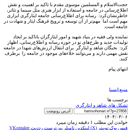
حجت‌الاسلام و المسلمین موسوی مقدم با تاکید بر اهمیت و نقش
اطلاع‌رسانی در جامعه و استفاده از ابزار هنری مثل سینما و تئاتر،
خاطرنشان‌کرد: رسانه‌ برای اطلاع‌رسانی جامعه ایثارگری ابزاری
مهم است اما مهم‌تر از آن توسعه و ترویج فرهنگ ایثار و شهادت در
جامعه است.
نماینده ولی فقیه در بنیاد شهید و امور ایثارگران باتاکید بر ایجاد
تولیدات جدید و طرح‌های نو در حوزه رسانه و اطلاع‌رسانی، اظهار
کرد: نخبگان شاهد و ایثارگر برای انتقال ارزش‌های شهدا در جامعه
نقش مهمی دارند و می‌توانند خلاء‌های موجود در جامعه را برطرف
کنند.
انتهای پیام
منبع:ایسنا
برچسب ها
تشکل های شاهد و ایثارگری
آدرس رونوشت
۱۴۰۴/۰۳/۰۶
خواندن این مطلب 1 دقیقه زمان میبرد
فیس بوک
توییتر (X)
لینکدین
‫تامبلر
‫پین‌ترست
‫رددیت
‫VKontakte