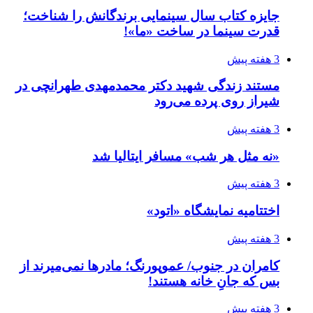
جایزه کتاب سال سینمایی برندگانش را شناخت؛
قدرت سینما در ساخت «ما»!
3 هفته پیش
مستند زندگی شهید دکتر محمدمهدی طهرانچی در
شیراز روی پرده می‌رود
3 هفته پیش
«نه مثل هر شب» مسافر ایتالیا شد
3 هفته پیش
اختتامیه نمایشگاه «اتود»
3 هفته پیش
کامران در جنوب/ عموپورنگ؛ مادرها نمی‌میرند از
بس که جانِ خانه هستند!
3 هفته پیش