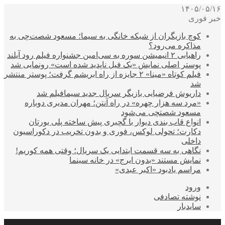
۱۴۰۵/۰۵/۱۶
خبر فوری
کوچ بازیگران از شبکه خانگی به سیما؛ مسعود شصت‌چی به
مذاکره می‌رود؟
راهیابی ۲ انیمیشن سوره به سی‌امین جشنواره فیلم رود آیلند
پوستر اصلی نمایش «یک فیل ناپدید شده است» رونمایی شد
فیلم کوتاه «مینا» ۲ جایزه از راه ابریشم گرفت؛ پوستر منتشر
شد
داریوش فرضیایی بازیگر سریال جدید سیمافیلم شد
«مرد سه هزار چهره» در راه آنتن؛ مهران مدیری دوباره
مسعود شصتچی می‌شود
انواع قاب بندی دیوار با گچبری پیش ساخته پلی یورتان
دکارت؛ تحولی لوکس، فوری و بدون تخریب در دکوراسیون
داخلی
نگاهی به سه قسمت ابتدایی یک سریال؛ وقتی همه کوریم!
نمایش مستند «بدون ایرج» در خانه سینما
مراسم یادبود «اکبر عبدی»
ورود
نوشته تصادفی
سایدبار