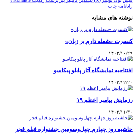
فیس بوک
توییتر (X)
لینکدین
‫تامبلر
‫پین‌ترست
‫رددیت
‫VKontakte
رایانامه
چاپ
نوشته های مشابه
کنسرت «شعله دارم بر زبان»
۱۴۰۲/۱۰/۲۹
افتتاحیه نمایشگاه آثار پابلو پیکاسو
۱۴۰۲/۱۲/۲۰
رزمایش پیامبر اعظم ۱۹
۱۴۰۲/۱۱/۳۰
حاشیه روز چهارم چهل‌وسومین جشنواره فیلم فجر