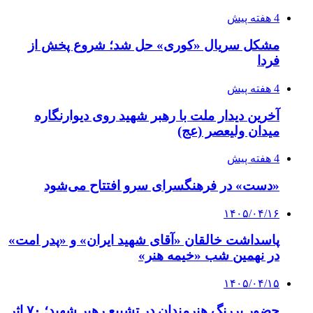
4 هفته پیش
مشکل سریال «کوری» حل شد؛ شروع پخش از
فردا
4 هفته پیش
آخرین دیدار ملت با رهبر شهید روی دیوارنگاره
میدان ولیعصر (عج)
4 هفته پیش
«دست» در فرهنگسرای سرو افتتاح می‌شود
۱۴۰۵/۰۴/۱۶
پاسداشت خالقان «آقای شهید ایران» و «پدر امت»
در نهمین شب «خیمه هنر»
۱۴۰۵/۰۴/۱۵
حضور پررنگ هنرمندان در تشییع رهبر شهید؛ ۷۰ اثر