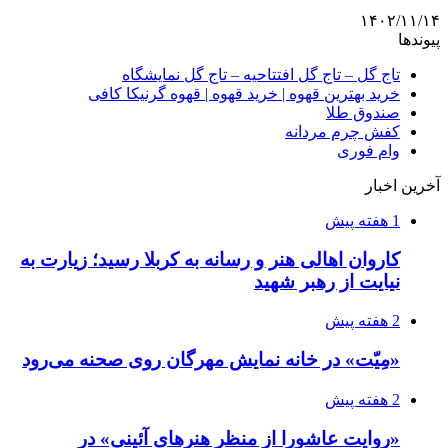
۱۴۰۲/۱۱/۱۴
پیوندها
تاج گل – تاج گل افتتاحیه – تاج گل نمایشگاه
خرید بهترین قهوه | خرید قهوه | قهوه گرنیکا کافی
صندوق طلا
کفش چرم مردانه
وام فوری
آخرین اخبار
1 هفته پیش
کاروان اهالی هنر و رسانه به کربلا رسید؛ زیارت به
نیایت از رهبر شهید
2 هفته پیش
«مِیّت» در خانه نمایش مهرگان روی صحنه می‌رود
2 هفته پیش
«روایت عاشورا از منظر هنرهای آئینی» در