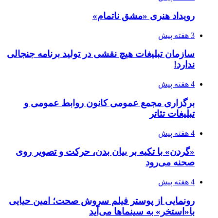
رویداد هنری «مشق ناتمام»
3 هفته پیش
سازمان تبلیغات هیچ نقشی در تولید برنامه جنجالی
ندارد!
4 هفته پیش
برگزاری مجمع عمومی کانون روابط عمومی و
تبلیغات تئاتر
4 هفته پیش
«گردن» با تکیه بر بیان بدن، حرکت و تصویر روی
صحنه می‌رود
4 هفته پیش
رونمایی از پوستر فیلم سروش صحت؛ امین حیایی
با«استخر» به سینماها می‌آید