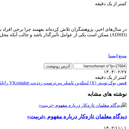
کمتر از یک دقیقه
در سال‌های اخیر، پژوهشگران تلاش کرده‌اند بفهمند چرا برخی افراد ب
(ADHD) ممکن است یکی از عوامل تأثیرگذار باشد و جالب آنکه محل زندگی نیز در این میان نقش دارد.
منبع:ایسنا
آدرس رونوشت
۱۴۰۴/۰۲/۲۷
کمتر از یک دقیقه
فیس بوک
توییتر (X)
لینکدین
‫تامبلر
‫پین‌ترست
‫رددیت
‫VKontakte
رایان
نوشته های مشابه
دیدگاه معلمان تازه‌کار درباره مفهوم «تربیت»
۱۴۰۲/۱۱/۰۱