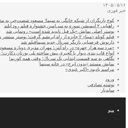
۱۴۰۵/۰۵/۱۶
خبر فوری
کوچ بازیگران از شبکه خانگی به سیما؛ مسعود شصت‌چی به مذ
راهیابی ۲ انیمیشن سوره به سی‌امین جشنواره فیلم رود آیلند
پوستر اصلی نمایش «یک فیل ناپدید شده است» رونمایی شد
فیلم کوتاه «مینا» ۲ جایزه از راه ابریشم گرفت؛ پوستر منتشر شد
داریوش فرضیایی بازیگر سریال جدید سیمافیلم شد
«مرد سه هزار چهره» در راه آنتن؛ مهران مدیری دوباره مسع
انواع قاب بندی دیوار با گچبری پیش ساخته پلی یورتان دکارت
نگاهی به سه قسمت ابتدایی یک سریال؛ وقتی همه کوریم!
نمایش مستند «بدون ایرج» در خانه سینما
مراسم یادبود «اکبر عبدی»
ورود
نوشته تصادفی
سایدبار
منو