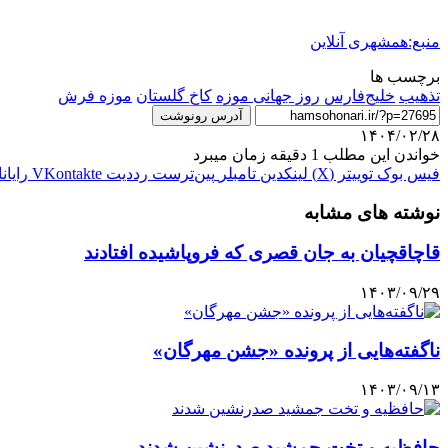
منبع:همشهری آنلاین
برچسب ها
تذهیب
خلیج‌فارس
روز جهانی موزه
كاخ گلستان
موزه فرش
آدرس رونوشت
۱۴۰۴/۰۲/۲۸
خواندن این مطلب 1 دقیقه زمان میبرد
فیس بوک
توییتر (X)
لینکدین
‫تامبلر
‫پین‌ترست
‫رددیت
‫VKontakte
رایان
نوشته های مشابه
قاچاقچیان به جان قصری که فروپاشیده افتادند
۱۴۰۳/۰۹/۲۹
ناگفته‌هایی از پرونده «جشن مهرگان»
۱۴۰۳/۰۹/۱۳
حافظیه و تخت جمشید صدرنشین شدند