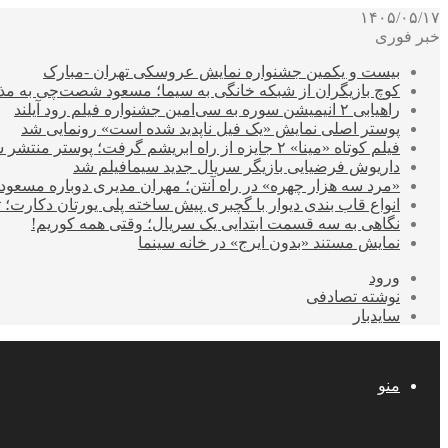
۱۴۰۵/۰۵/۱۷
خبر فوری
بیست و یکمین جشنواره نمایش عروسکی تهران -مبارک
کوچ بازیگران از شبکه خانگی به سیما؛ مسعود شصت‌چی به مذ
راهیابی ۲ انیمیشن سوره به سی‌امین جشنواره فیلم رود آیلند
پوستر اصلی نمایش «یک فیل ناپدید شده است» رونمایی شد
فیلم کوتاه «مینا» ۲ جایزه از راه ابریشم گرفت؛ پوستر منتشر شد
داریوش فرضیایی بازیگر سریال جدید سیمافیلم شد
«مرد سه هزار چهره» در راه آنتن؛ مهران مدیری دوباره مسع
انواع قاب بندی دیوار با گچبری پیش ساخته پلی یورتان دکارت
نگاهی به سه قسمت ابتدایی یک سریال؛ وقتی همه کوریم!
نمایش مستند «بدون ایرج» در خانه سینما
ورود
نوشته تصادفی
سایدبار
منو