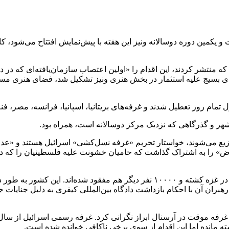
‌کشی (ANGA) دیروز (جمعه، ۸ می) در بیانیه‌ای که منتشر کردند، این اقدام را «اولین اعتصاب سا
 کردند که ائتلاف کارگران فرهنگی محلی که در سال ۲۰۲۳ برای بسیج علیه استثمار در بخش هنری 
 تمام روز تعطیل شدند و غرفه‌های بریتانیا، اسپانیا، فرانسه، مصر، فنل
 این هفته توزیع می‌شوند، خواستار تحریم «غرفه نسل‌کشی» اسرائیل هستن
ض» را به اشتراک ‌گذاشت که حامیان خشونت علیه فلسطینیان را که در 
ANGA در یک بیانیه مطبوعاتی گفت: «اسرائیل بیش از ۷۳۰۰۰ نفر را در غزه کشته و ۱۰۰۰۰ 
ن آن با احکام بازداشت دادگاه بین‌المللی کیفری به دلیل جنایات جنگ
ه مانده اما این اقدام از سوی برخی ناکافی خوانده شده است.