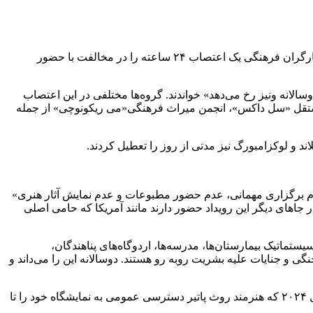
به گزارش خبرگزاری مهر به نقل از آسوشیتدپرس، در حالی که شصت و یکمین دوره دوسالانه ونیز این هفته با پیش‌نمایش افتتاح می‌شود، کارگران فرهنگی یک اعتصاب ۲۴ ساعته را در مخالفت با حضور
زمان‌یافته‌ای که در دوسالانه ونیز رخ می‌دهد» خواندند. گروه‌ها مختلفی در این اعتصاب
ونیز تشکیل شد، فضای هنری مستقل «سل داکس»، انجمن میراث فرهنگی«می ریکونوچی» از جمله
اند و لوکزامبورگ نیز مدتی از روز را تعطیل کردند.
د و «عدم برگزاری مهمانی، عدم حضور مطبوعات و عدم نمایش آثار هنری»
جاهای دیگر این رویداد حضور دارند مانند آمریکا که حامی اصلی
نفر دیگر هم مفقود شده‌اند. این کشور به طور سیستماتیک بیمارستان‌ها، مدرسه‌ها، اردوگاه‌های پناهندگان،
ی و جنایات علیه بشریت روبه رو هستند. دوسالانه این را می‌داند و
این ائتلاف همچنین از تصمیم دوسالانه برای میزبانی از اسرائیل در یک غرفه موقت در آرسنال ابراز نگرانی کرد. غرفه رسمی اسرائیل از سال ۲۰۲۴ که هنرمند روث پاتیر دسترسی عمومی به نمایشگاه خود را تا