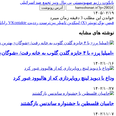
بایکوت رژیم صهیونیستی
بی ینال ونیز
تجمع ضد اسرائیلی
آدرس رونوشت
۱۴۰۵/۰۲/۱۹
خواندن این مطلب 3 دقیقه زمان میبرد
فیس بوک
توییتر (X)
لینکدین
‫تامبلر
‫پین‌ترست
‫رددیت
‫VKontakte
رایان
نوشته های مشابه
«امیلیا پرز» با ۴ جایزه گلدن گلوب به خانه رفت/ «شوگان» بهترین سریال درام
۱۴۰۲/۱۰/۱۶
وداع با دیوید لینچ رویاپردازی که از هالیوود عبور کرد
۱۴۰۲/۱۰/۲۷
حامیان فلسطین با جشنواره ساندنس بازگشتند
۱۴۰۲/۱۱/۰۷