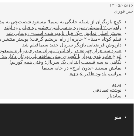
۱۴۰۵/۰۵/۱۶
خبر فوری
کوچ بازیگران از شبکه خانگی به سیما؛ مسعود شصت‌چی به مذ
راهیابی ۲ انیمیشن سوره به سی‌امین جشنواره فیلم رود آیلند
پوستر اصلی نمایش «یک فیل ناپدید شده است» رونمایی شد
فیلم کوتاه «مینا» ۲ جایزه از راه ابریشم گرفت؛ پوستر منتشر شد
داریوش فرضیایی بازیگر سریال جدید سیمافیلم شد
«مرد سه هزار چهره» در راه آنتن؛ مهران مدیری دوباره مسع
انواع قاب بندی دیوار با گچبری پیش ساخته پلی یورتان دکارت
نگاهی به سه قسمت ابتدایی یک سریال؛ وقتی همه کوریم!
نمایش مستند «بدون ایرج» در خانه سینما
مراسم یادبود «اکبر عبدی»
ورود
نوشته تصادفی
سایدبار
منو