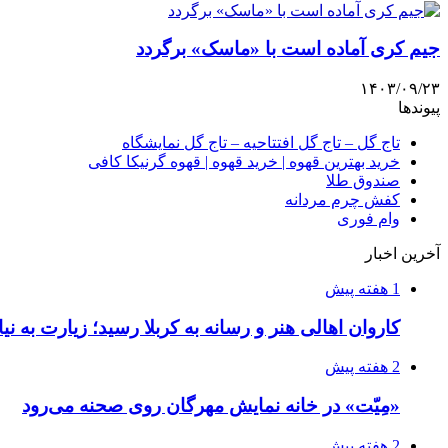
جیم کری آماده است با «ماسک» برگردد
۱۴۰۳/۰۹/۲۳
پیوندها
تاج گل – تاج گل افتتاحیه – تاج گل نمایشگاه
خرید بهترین قهوه | خرید قهوه | قهوه گرنیکا کافی
صندوق طلا
کفش چرم مردانه
وام فوری
آخرین اخبار
1 هفته پیش
کاروان اهالی هنر و رسانه به کربلا رسید؛ زیارت به نی
2 هفته پیش
«مِیّت» در خانه نمایش مهرگان روی صحنه می‌رود
2 هفته پیش