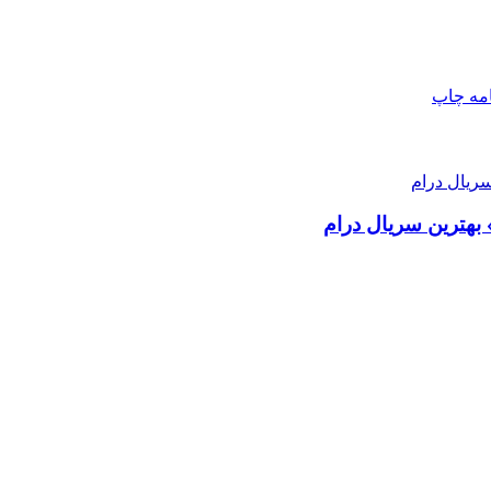
امه
چاپ