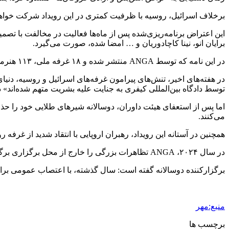
برخلاف اسرائیل، روسیه با ظرفیت کمتری در این رویداد شرکت خواهد ک
برایان انو، نینا کاچادوریان و … امضا شده، صورت می‌گیرد.
در این نامه که توسط ANGA منتشر شده و ۱۸ غرفه ملی، ۱۱۳ هنرمند، ۳۸ کیوریتور و ۸۵ هنرمند آن را امضا کردند، آمده است: این تلاشی برای نابودی نه تنها مردم فلسطین، بلکه فرهنگ فلسطین است.
در هفته‌های اخیر، تنش‌های پیرامون غرفه‌های اسرائیل و روسیه، دنیا
توسط دادگاه بین‌المللی کیفری به جنایت علیه بشریت متهم شده‌اند» 
اما پس از استعفای هیئت داوران، دوسالانه شیرهای طلایی خود را حذ
می‌کنند.
همچنین در آستانه این رویداد، رهبران اروپایی با انتقاد شدید از غرفه 
در سال ۲۰۲۴، ANGA تظاهرات بزرگی را خارج از محل برگزاری برگزار و نامه‌ای سرگشاده در مخالفت با حضور اسرائیل منتشر کرد که بیش از ۲۲۰۰۰ امضا جمع‌آوری کرد.
برگزارکننده دوسالانه گفته است: سال گذشته، با اعتصاب عمومی برای ناوگان جهانی سومود، حدود ۲۰ غرفه در دوسالانه معماری بست
منبع:مهر
برچسب ها