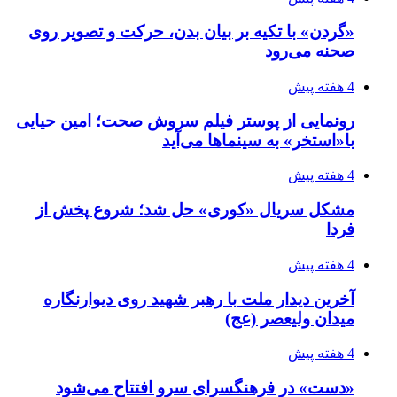
«گردن» با تکیه بر بیان بدن، حرکت و تصویر روی
صحنه می‌رود
4 هفته پیش
رونمایی از پوستر فیلم سروش صحت؛ امین حیایی
با«استخر» به سینماها می‌آید
4 هفته پیش
مشکل سریال «کوری» حل شد؛ شروع پخش از
فردا
4 هفته پیش
آخرین دیدار ملت با رهبر شهید روی دیوارنگاره
میدان ولیعصر (عج)
4 هفته پیش
«دست» در فرهنگسرای سرو افتتاح می‌شود