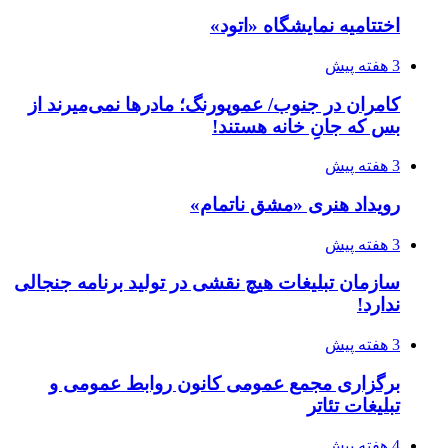
اختتامیه نمایشگاه «اتود»
3 هفته پیش
کامران در جنوب/ عموپورنگ؛ مادرها نمی‌میرند از
بس که جانِ خانه هستند!
3 هفته پیش
رویداد هنری «مشق ناتمام»
3 هفته پیش
سازمان تبلیغات هیچ نقشی در تولید برنامه جنجالی
ندارد!
3 هفته پیش
برگزاری مجمع عمومی کانون روابط عمومی و
تبلیغات تئاتر
4 هفته پیش