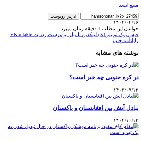
منبع:ایسنا
آدرس رونوشت
۱۴۰۴/۰۲/۱۶
خواندن این مطلب 1 دقیقه زمان میبرد
فیس بوک
توییتر (X)
لینکدین
‫تامبلر
‫پین‌ترست
‫رددیت
‫VKontakte
رایانامه
چاپ
نوشته های مشابه
در کره جنوبی چه خبر است؟
۱۴۰۳/۰۹/۱۲
تبادل آتش بین افغانستان و پاکستان
۱۴۰۲/۱۰/۱۳