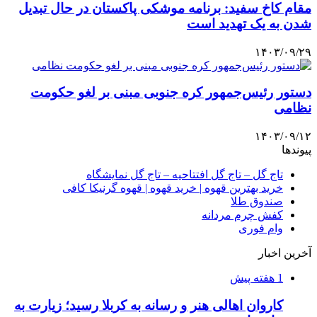
مقام کاخ سفید: برنامه موشکی پاکستان در حال تبدیل
شدن به یک تهدید است
۱۴۰۳/۰۹/۲۹
دستور رئیس‌جمهور کره جنوبی مبنی بر لغو حکومت
نظامی
۱۴۰۳/۰۹/۱۲
پیوندها
تاج گل – تاج گل افتتاحیه – تاج گل نمایشگاه
خرید بهترین قهوه | خرید قهوه | قهوه گرنیکا کافی
صندوق طلا
کفش چرم مردانه
وام فوری
آخرین اخبار
1 هفته پیش
کاروان اهالی هنر و رسانه به کربلا رسید؛ زیارت به