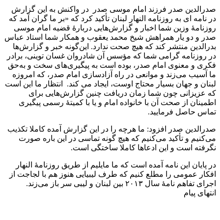
صدرالدین صدر فرزند امام موسی صدر در واکنش به این گزارش
در نامه ای به روزنامه النهار لبنان تأکید کرد که «بر ما گران آمد که
روزنامهٔ وزین شما اخبار و گزارش‌هایی دربارهٔ قضیه امام موسی
صدر و دو یار همراهش شیخ محمد یعقوب و همکار شما استاد عباس
بدرالدین منتشر کند که هیچ صحت ندارد. این‌گونه خبر و گزارش‌ها
در روزنامه گرامی شما که مؤسس آن شادروان غسان توینی، برادر
فکری و معنوی امام صدر، بوده است به پیگیری‌های سخت و به‌حق
ما آسیب می‌زند و موانعی در راه آزادسازی امام صدر، که امروزه
لبنان و جهان بسیار محتاج اوست، ایجاد می کند. انتظار ما این است
که عزیزانی چون شما زمان دریافت چنین گزارش‌هایی برای
اطمینان از صحت آن با خانواده امام و یا با کمیتۀ رسمی پیگیری
تماس حاصل فرمایید.
صدرالدین صدر افزود: ما هرچه را در این گزارش آمده کاملا تکذیب
می‌کنیم و تأکید می‌کنیم که هیچ گونه تماسی در این باره صورت
نگرفته است و این ادعاها کاملا ساختگی است.
در پایان این نامه آمده است که ما مایلیم از طریق روزنامهٔ النهار
افکار عمومی را مطلع کنیم که طرف لیبیایی هنوز هم با لجاجت از
اجرای تفاهم نامهٔ سال ۲۰۱۳ بین لبنان و لیبی سر باز می‌زند.
انتهای پیام