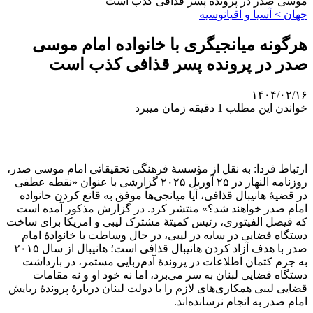
موسی صدر در پرونده پسر قذافی کذب است
جهان > آسیا و اقیانوسیه
هرگونه میانجیگری با خانواده امام موسی
صدر در پرونده پسر قذافی کذب است
۱۴۰۴/۰۲/۱۶
خواندن این مطلب 1 دقیقه زمان میبرد
ارتباط فردا: به نقل از مؤسسهٔ فرهنگی تحقیقاتی امام موسی صدر،
روزنامه النهار در ۲۵ آوریل ۲۰۲۵ گزارشی با عنوان «نقطه عطفی
در قضیۀ هانیبال قذافی، آیا میانجی‌ها موفق به قانع کردن خانواده
امام صدر خواهند شد؟» منتشر کرد. در گزارش مذکور آمده است
که فیصل الفیتوری، رئیس کمیتهٔ مشترک لیبی و امریکا برای ساخت
دستگاه قضایی در سایه در لیبی، در حال وساطت با خانوادهٔ امام
صدر با هدف آزاد کردن هانیبال قذافی است؛ هانیبال از سال ۲۰۱۵
به جرم کتمان اطلاعات در پروندهٔ آدم‌ربایی مستمر، در بازداشت
دستگاه قضایی لبنان به سر می‌برد، اما نه خود او و نه مقامات
قضایی لیبی همکاری‌های لازم را با دولت لبنان دربارهٔ پروندهٔ ربایش
امام صدر به انجام نرسانده‌اند.