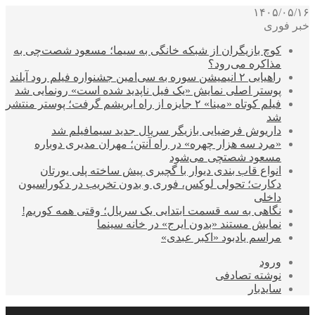
۱۴۰۵/۰۵/۱۶
خبر فوری
کوچ بازیگران از شبکه خانگی به سیما؛ مسعود شصت‌چی به
مذاکره می‌رود؟
راهیابی ۲ انیمیشن سوره به سی‌امین جشنواره فیلم رود آیلند
پوستر اصلی نمایش «یک فیل ناپدید شده است» رونمایی شد
فیلم کوتاه «مینا» ۲ جایزه از راه ابریشم گرفت؛ پوستر منتشر
شد
داریوش فرضیایی بازیگر سریال جدید سیمافیلم شد
«مرد سه هزار چهره» در راه آنتن؛ مهران مدیری دوباره
مسعود شصتچی می‌شود
انواع قاب بندی دیوار با گچبری پیش ساخته پلی یورتان
دکارت؛ تحولی لوکس، فوری و بدون تخریب در دکوراسیون
داخلی
نگاهی به سه قسمت ابتدایی یک سریال؛ وقتی همه کوریم!
نمایش مستند «بدون ایرج» در خانه سینما
مراسم یادبود «اکبر عبدی»
ورود
نوشته تصادفی
سایدبار