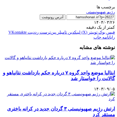
برچسب ها
رژيم صهيونيستی
آدرس رونوشت
۱۴۰۴/۰۳/۲۶
کمتر از یک دقیقه
فیس بوک
توییتر (X)
لینکدین
‫تامبلر
‫پین‌ترست
‫رددیت
‫VKontakte
رایانامه
چاپ
نوشته های مشابه
ایتالیا موضع واحد گروه ۷ درباره حکم بازداشت نتانیاهو و
گالانت را خواستار شد
۱۴۰۳/۰۹/۰۵
ارتش رژیم صهیونیستی ۳ گردان جدید در کرانه باختری
مستقر کرد