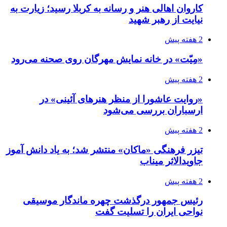
کاروان اهالی هنر و رسانه به کربلا رسید؛ زیارت به
نیایت از رهبر شهید
2 هفته پیش
«مِیّت» در خانه نمایش مهرگان روی صحنه می‌رود
2 هفته پیش
«روایت عاشورا از منظر هنرهای آئینی» در
ارسباران بررسی می‌شود
2 هفته پیش
تیزر فرهنگی «ماکان» منتشر شد؛ به یاد دانش آموز
جاویدالاثر میناب
2 هفته پیش
رئیس جمهور درگذشت چهره ماندگار موسیقی
نواحی ایران را تسلیت گفت