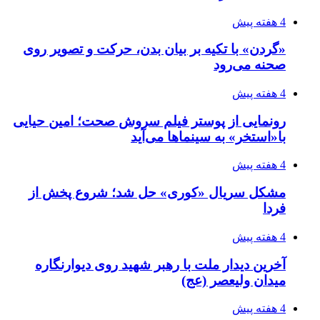
4 هفته پیش
«گردن» با تکیه بر بیان بدن، حرکت و تصویر روی
صحنه می‌رود
4 هفته پیش
رونمایی از پوستر فیلم سروش صحت؛ امین حیایی
با«استخر» به سینماها می‌آید
4 هفته پیش
مشکل سریال «کوری» حل شد؛ شروع پخش از
فردا
4 هفته پیش
آخرین دیدار ملت با رهبر شهید روی دیوارنگاره
میدان ولیعصر (عج)
4 هفته پیش