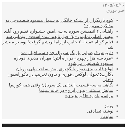
۱۴۰۵/۰۵/۱۶
خبر فوری
کوچ بازیگران از شبکه خانگی به سیما؛ مسعود شصت‌چی به
مذاکره می‌رود؟
راهیابی ۲ انیمیشن سوره به سی‌امین جشنواره فیلم رود آیلند
پوستر اصلی نمایش «یک فیل ناپدید شده است» رونمایی شد
فیلم کوتاه «مینا» ۲ جایزه از راه ابریشم گرفت؛ پوستر منتشر
شد
داریوش فرضیایی بازیگر سریال جدید سیمافیلم شد
«مرد سه هزار چهره» در راه آنتن؛ مهران مدیری دوباره
مسعود شصتچی می‌شود
انواع قاب بندی دیوار با گچبری پیش ساخته پلی یورتان
دکارت؛ تحولی لوکس، فوری و بدون تخریب در دکوراسیون
داخلی
نگاهی به سه قسمت ابتدایی یک سریال؛ وقتی همه کوریم!
نمایش مستند «بدون ایرج» در خانه سینما
مراسم یادبود «اکبر عبدی»
ورود
نوشته تصادفی
سایدبار