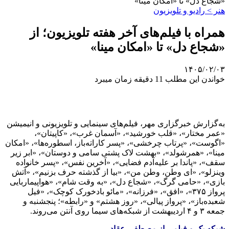
«شجاع دل» تا «امکان مینا»
هنر > رادیو و تلویزیون
همراه با فیلم‌های آخر هفته تلویزیون؛ از
«شجاع دل» تا «امکان مینا»
۱۴۰۵/۰۲/۰۳
خواندن این مطلب 11 دقیقه زمان میبرد
به‌گزارش خبرگزاری مهر، فیلم‌های سینمایی و تلویزیونی و انیمیشن
«عمر مختار»، «قلب خورشید»، «آسمان غرب»، «کاپیتان»،
«اگوست»، «پرتاب چرخشی»، «پسر کاراته‌باز، اسطوره‌ها»، «امکان
مینا»، «همرشولد»، «بهشت لاک پشتی سامی‌ و دوستان»، «ابر زیر
سقف»، «پاندا بر علیه‌آدم فضایی»، «آخرین نفس»، «پسر خانواده‌
وینزلو»، «ای وطن، وطن من»، «بیا از گذشته‌ حرف بزنیم»، «آتش
بازی»، «حامی‌ گرگ»، «شجاع دل»، «به‌ وقت شام»، «هواپیماربایی
پرواز ۳۷۵»، «افق»، «فرزانه»، «مائو بادخورک کوچک»، «فیل
شعبده‌باز»، «پرواز پیالی»، «روز هشتم» و «رابطه»؛ پنجشنبه‌ و
جمعه‌ ۳ و ۴ اردیبهشت ‌از شبکه‌های سیما روی آنتن می‌روند.
شبکه‌ یک و فیلمی از مصطفی عقاد