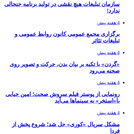
سازمان تبلیغات هیچ نقشی در تولید برنامه جنجالی
ندارد!
4 هفته پیش
برگزاری مجمع عمومی کانون روابط عمومی و
تبلیغات تئاتر
4 هفته پیش
«گردن» با تکیه بر بیان بدن، حرکت و تصویر روی
صحنه می‌رود
4 هفته پیش
رونمایی از پوستر فیلم سروش صحت؛ امین حیایی
با«استخر» به سینماها می‌آید
4 هفته پیش
مشکل سریال «کوری» حل شد؛ شروع پخش از
فردا