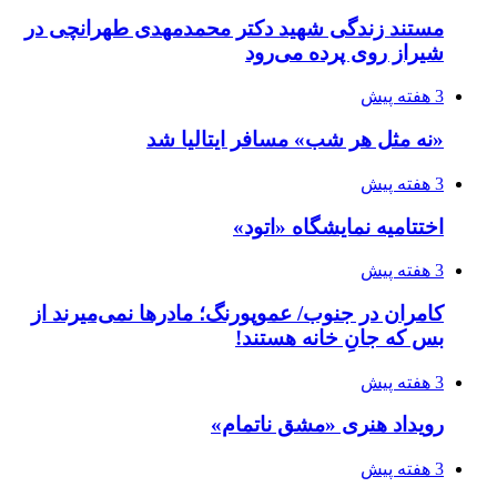
مستند زندگی شهید دکتر محمدمهدی طهرانچی در
شیراز روی پرده می‌رود
3 هفته پیش
«نه مثل هر شب» مسافر ایتالیا شد
3 هفته پیش
اختتامیه نمایشگاه «اتود»
3 هفته پیش
کامران در جنوب/ عموپورنگ؛ مادرها نمی‌میرند از
بس که جانِ خانه هستند!
3 هفته پیش
رویداد هنری «مشق ناتمام»
3 هفته پیش