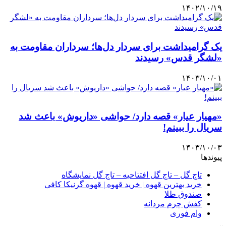
۱۴۰۲/۱۰/۱۹
یک گرامیداشت برای سردار دل‌ها؛ سرداران مقاومت به
«لشگر قدس» رسیدند
۱۴۰۳/۱۰/۰۱
«مهیار عیار» قصه دارد/ حواشی «داریوش» باعث شد
سریال را ببینم!
۱۴۰۳/۱۰/۰۳
پیوندها
تاج گل – تاج گل افتتاحیه – تاج گل نمایشگاه
خرید بهترین قهوه | خرید قهوه | قهوه گرنیکا کافی
صندوق طلا
کفش چرم مردانه
وام فوری