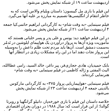
اردیبهشت ‌ساعت ۱۹ از شبکه‌ نمایش پخش می‌شود.
این فیلم با بازی مل گیبسون؛ داستان ویلیام والاس است که‌ به‌
خاطر انتقام از انگلیسی‌ها تصمیم به‌ مبارزه‌ بر علیه‌ آنها می‌گیرد.
فیلم سینمایی «به‌ وقت شام» به‌ کارگردانی ابراهیم حاتمی‌کیا جمعه‌
۴ اردیبهشت ‌ساعت ۲۱ از شبکه‌ نمایش پخش می‌شود.
در این فیلم خواهید دید: یونس و علی پدر و پسر خلبانی هستند که‌
مأموریت ویژه‌ آن‌ها به‌ پرواز درآوردن یک هواپیمای ایلوشین در تَدمُر
به‌سمت دمشق است. آن‌ها باید مردم تحت ظلم داعش را به‌وسیله‌
این پرواز نجات دهند اما در این راه‌ مشکلات زیادی در انتظار آنها
است.
بابک حمیدیان،‌ هادی حجازی‌فر، پیر داغر، خالد السید، رامی‌ عطاالله،
الیث المفتی و ژاله‌ کاظمی‌ در فیلم سینمایی «به‌ وقت شام»
هنرنمایی کرده‌اند.
فیلم سینمایی «هواپیماربایی پرواز ۳۷۵» به‌ کارگردانی مارکوس
بالدینی جمعه‌ ۴ اردیبهشت ‌ساعت ۲۳ از شبکه‌ نمایش پخش
می‌شود.
خلاصه‌ داستان این فیلم با بازی خورخه‌پاز، دانیلو گرانگهیا و روبرتا
گوالدا؛ از این قرار است که: سال ۱۹۸۸ در دوران بحران اقتصادی
در برزیل و بی‌کفایتی دولت، یک جوان هواپیمایی را گروگان می‌گیرد