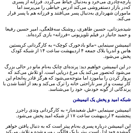
پارچه‌چادری می‌خرد و به‌دنبال خیاط می‌گردد. فرزانه‌ از پسری
که‌در بازار دستفروشی می‌کند آدرس خیاطی را می‌پرسد اما
ماموران شهرداری به‌دنبال پسر می‌افتند و فرزانه‌ هم با پسر فرار
می‌کند.
شیده‌یزدانی، حسین طاهری، روشنک سه‌قلعگی، امیر حسین رفیعا
و حمید جانباز در فیلم تلویزیونی «فرزانه» بازی کرده‌اند.
انیمیشن سینمایی «مائو بادخورک کوچک» به‌ کارگردانی کریستین‌
هاس و آندریا بلاک جمعه‌ ۴ اردیبهشت ‌ساعت ۱۴ از شبکه‌ کودک
پخش می‌شود.
در این انیمیشن خواهیم دید: پرنده‌ای چابک به‌نام مانو در حالی بزرگ
می‌شود که‌تصور می‌کند یک مرغ دریایی است. او تلاش می‌کند که‌
پرواز کردن را بیاموزد اما متوجه‌می‌شود که‌ هرگز قادر به‌انجام این
کار نیست و از سر ناراحتی خانه‌ را ترک می‌کند و بعد از آشنا شدن با
پرندگانی از گونه‌ خودش، خود را می‌شناسد.
شبکه‌ امید و پخش یک انیمیشن
انیمیشن سینمایی «فیل شعبده‌باز» به‌ کارگردانی وندی راجرز
پنجشنبه‌ ۳ اردیبهشت ‌ساعت ۱۷ از شبکه‌ امید پخش می‌شود.
این انیمیشن درباره‌ پسری به‌نام پیتر است که‌ به‌ دنبال یافتن خواهر
گمشده‌ خود ادل است. پیتر با یک فالگیر روبرو شده‌ و تلاش می‌کند