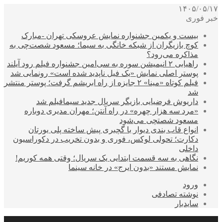
۱۴۰۵/۰۵/۱۷
خبر فوری
بیست و یکمین جشنواره نمایش عروسکی تهران -مبارک
کوچ بازیگران از شبکه خانگی به سیما؛ مسعود شصت‌چی به
مذاکره می‌رود؟
راهیابی ۲ انیمیشن سوره به سی‌امین جشنواره فیلم رود آیلند
پوستر اصلی نمایش «یک فیل ناپدید شده است» رونمایی شد
فیلم کوتاه «مینا» ۲ جایزه از راه ابریشم گرفت؛ پوستر منتشر
شد
داریوش فرضیایی بازیگر سریال جدید سیمافیلم شد
«مرد سه هزار چهره» در راه آنتن؛ مهران مدیری دوباره
مسعود شصتچی می‌شود
انواع قاب بندی دیوار با گچبری پیش ساخته پلی یورتان
دکارت؛ تحولی لوکس، فوری و بدون تخریب در دکوراسیون
داخلی
نگاهی به سه قسمت ابتدایی یک سریال؛ وقتی همه کوریم!
نمایش مستند «بدون ایرج» در خانه سینما
ورود
نوشته تصادفی
سایدبار