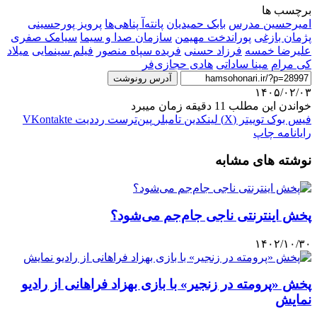
برچسب ها
امیرحسین مدرس
بابک حمیدیان
پانته‌آ پناهی‌ها
پرویز پورحسینی
پژمان بازغی
پوراندخت مهیمن
سازمان صدا و سیما
سیامک صفری
علیرضا خمسه
فرزاد حسنی
فریده سپاه منصور
فیلم سینمایی
میلاد
کی مرام
مینا ساداتی
هادی حجازی‌فر
آدرس رونوشت
۱۴۰۵/۰۲/۰۳
خواندن این مطلب 11 دقیقه زمان میبرد
فیس بوک
توییتر (X)
لینکدین
‫تامبلر
‫پین‌ترست
‫رددیت
‫VKontakte
رایانامه
چاپ
نوشته های مشابه
پخش اینترنتی ناجی جام‌جم می‌شود؟
۱۴۰۲/۱۰/۳۰
پخش «پرومته در زنجیر» با بازی بهزاد فراهانی از رادیو
نمایش