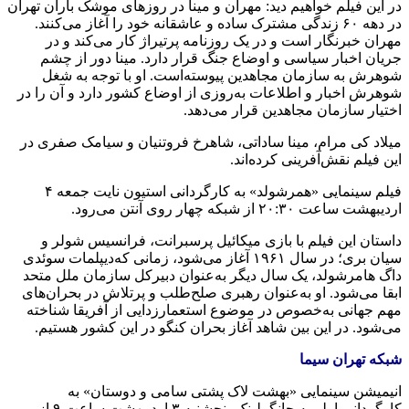
در این فیلم خواهیم دید: مهران و مینا در روزهای موشک باران تهران
در دهه‌ ۶۰ زندگی مشترک ساده‌ و عاشقانه‌ خود را آغاز می‌کنند.
مهران خبرنگار است و در یک روزنامه‌ پرتیراژ کار می‌کند و در
جریان اخبار سیاسی و اوضاع جنگ قرار دارد. مینا دور از چشم
شوهرش به‌ سازمان مجاهدین پیوسته‌است. او با توجه‌ به‌ شغل
شوهرش اخبار و اطلاعات به‌روزی از اوضاع کشور دارد و آن را در
اختیار سازمان مجاهدین قرار می‌دهد.
میلاد کی مرام، مینا ساداتی، شاهرخ فروتنیان و سیامک صفری در
این فیلم نقش‌آفرینی کرده‌اند.
فیلم سینمایی «همرشولد» به‌ کارگردانی استیون نایت جمعه‌ ۴
اردیبهشت ‌ساعت ۲۰:۳۰ از شبکه‌ چهار روی آنتن می‌رود.
داستان این فیلم با بازی میکائیل پرسبرانت، فرانسیس شولر و
سیان بری؛ در سال ۱۹۶۱ آغاز می‌شود، زمانی که‌دیپلمات سوئدی
داگ ‌هامرشولد، یک سال دیگر به‌عنوان دبیرکل سازمان ملل متحد
ابقا می‌شود. او به‌عنوان رهبری صلح‌طلب و پرتلاش در بحران‌های
مهم جهانی به‌خصوص در موضوع استعمارزدایی از آفریقا شناخته‌
می‌شود. در این بین شاهد آغاز بحران کنگو در این کشور هستیم.
شبکه‌ تهران سیما
انیمیشن سینمایی «بهشت لاک پشتی سامی‌ و دوستان» به‌
کارگردانی اولیویه‌ جانگرلینک پنجشنبه‌ ۳ اردیبهشت ‌ساعت ۹ از