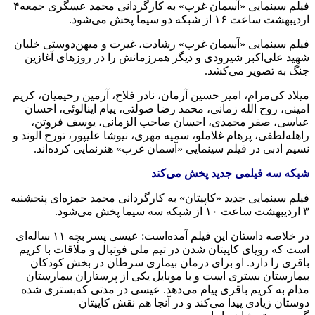
فیلم سینمایی «آسمان غرب» به‌ کارگردانی محمد عسگری جمعه‌۴
اردیبهشت ‌ساعت ۱۶ از شبکه‌ دو سیما پخش می‌شود.
فیلم سینمایی «آسمان غرب» رشادت، غیرت و میهن‌دوستی خلبان
شهید علی‌اکبر شیرودی و دیگر همرزمانش را در روزهای آغازین
جنگ به‌ تصویر می‌کشد.
میلاد کی‌مرام، امیر حسین آرمان، نادر فلاح، آرمین رحیمیان، کریم
امینی، روح الله‌ زمانی، محمد رضا صولتی، پیام اینالوئی، احسان
عباسی، صفر محمدی، احسان صاحب الزمانی، یوسف فروتن،
راهله‌لطفی، پرهام غلاملو، سمیه‌ مهری، نیوشا علیپور، تورج الوند و
نسیم ادبی در فیلم سینمایی «آسمان غرب» هنرنمایی کرده‌اند.
شبکه‌ سه‌ فیلمی جدید پخش می‌کند
فیلم سینمایی جدید «کاپیتان» به‌ کارگردانی محمد حمزه‌ای پنجشنبه‌
۳ اردیبهشت ‌ساعت ۱۰ از شبکه‌ سه‌ سیما پخش می‌شود.
در خلاصه‌ داستان این فیلم آمده‌است: عیسی پسر بچه‌ ۱۱ ساله‌ای
است که‌ رویای کاپیتان شدن در تیم ملی فوتبال و ملاقات با کریم
باقری را دارد. او برای درمان بیماری سرطان در بخش کودکان
بیمارستان بستری است و با موبایل یکی از پرستاران بیمارستان
مدام به‌ کریم باقری پیام می‌دهد. عیسی در مدتی که‌بستری شده‌
دوستان زیادی پیدا می‌کند و در آنجا هم نقش کاپیتان