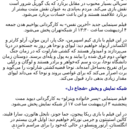
سریالی بسیار محبوب در مقابل برنارد که‌ یک گوریل شرور است
نقش بازی می‌کند. مردم به‌پاندی به‌ عنوان نقش مثبت بیشتر از
برنارد علاقمند هستند و این باعث حسادت برنارد می‌شود.
فیلم سینمایی جدید «آخرین نفس» به‌ کارگردانی یواخیم هدن جمعه‌
۴ اردیبهشت ‌ساعت ۱۳:۳۰ از شبکه‌تهران پخش می‌شود.
در این فیلم با بازی کیم اسپیرمن، جک پار، ارین مولن، آرلو کارتر و
الکساندر آرنولد خواهیم دید: لیوای و نوحا هر روز به‌ جستجو در دریا
می‌پردازند و امیدوار هستند که‌ کشتی شارلوت که‌ در زمان جنگ
جهانی دوم غرق شده‌ را بیابند و به‌ پول و پله‌ای برسند. دوستان زمان
دانشگاه‌ نوحا، برت و سم که‌خواهر و برادر هستند و لوگان و رایلی
برای تفریح به‌ساحل آمده‌اند. نوحا قضیه‌کشتی شارلوت را می‌گوید و
برت اصرار می‌کند که‌ برای غواصی بروند و نوحا که‌ می‌داند لیوای
مقدار زیادی بدهی دارد قبول می‌کند.
شبکه‌ نمایش و پخش «شجاع دل»
فیلم سینمایی «پسر خانواده‌ وینزلو» به‌ کارگردانی دیوید ممت
پنجشنبه‌ ۳ اردیبهشت ‌ساعت ۱۷ از شبکه‌ نمایش پخش می‌شود.
در این فیلم با بازی ربکا پیجون، جما جونز، نایجل ‌هاثورن، سارا فلیند،
کالین استینتون و جرمی‌ نورتام خواهیم دید: اوایل قرن بیستم در
انگلستان، آرتور وینسلو در حالی که‌خود را برای مراسم نامزدی