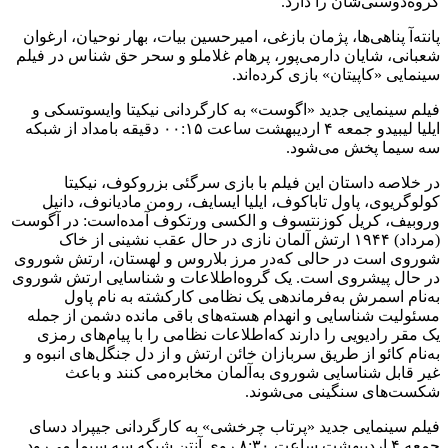
گروه‌دوستی‌شان را دارد.
پانته‌آ پناهی‌ها، پژمان بازغی، امیرحسین بیات، بهار ‌نوحیان، ارغوان
شعبانی، شایان دارمی‌پور، پرهام غلاملو و سحر ‌حق ‌شناس در فیلم
سینمایی «کاپیتان» بازی کرده‌اند.
فیلم سینمایی جدید «اگوست» به‌ کارگردانی نیکیتا وایسوتسکی و
ایلیا لیبیدو جمعه‌ ۴ اردیبهشت ‌ساعت ۰۰:۱۵ دقیقه‌ بامداد از شبکه‌
سه‌ سیما پخش می‌شود.
در خلاصه‌ داستان این فیلم با بازی سرگئی بزروکوف، نیکیتا
کولوگریوی، پاول تاباکوف، ایلیا ایسایف، رومن مادیانوف، دانیل
وروبیف، کریل کوزنتسوف و الکسی ورتکوف آمده‌است: در آگوست
(مرداد) ۱۹۴۴ ارتش آلمان نازی در حال عقب نشینی از خاک
شوروی است در حالی که‌در مرز بلاروس و لهستان، ارتش شوروی
در حال پیشروی است. یک گروه‌اطلاعات و شناسایی ارتش شوروی
به‌نام اسمرش به‌فرماندهی یک نظامی کارکشته‌ به‌ نام پاول
مسئولیت شناسایی و انهدام هسته‌های باقی مانده‌ دشمن از جمله‌
یک مقر رادیویی را دارند که‌اطلاعات نظامی را با پیام‌های رمزی
به‌نام کائو از طریق سربازان خائن ارتش و از دل جنگل‌های انبوه‌ و
غیر قابل شناسایی شوروی به‌آلمان مخابره‌می کنند و باعث
شکست‌های سنگینی می‌شوند.
فیلم سینمایی جدید «پرتاب چرخشی» به‌ کارگردانی جیپراد دسای
جمعه‌ ۴ اردیبهشت ‌ساعت ۸:۳۰ روی آنتن شبکه‌ سه‌ سیما می‌رود.