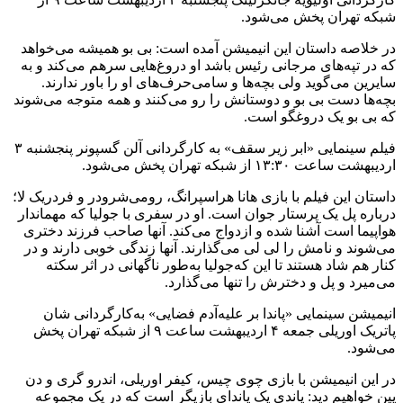
شبکه‌ تهران پخش می‌شود.
در خلاصه‌ داستان این انیمیشن آمده‌ است: بی بو همیشه‌ می‌خواهد
که‌ در تپه‌های مرجانی رئیس باشد او دروغ‌هایی سرهم می‌کند و به‌
سایرین می‌گوید ولی بچه‌ها و سامی‌حرف‌های او را باور ندارند.
بچه‌ها دست بی بو و دوستانش را رو می‌کنند و همه‌ متوجه‌ می‌شوند
که‌ بی بو یک دروغگو است.
فیلم سینمایی «ابر زیر سقف» به‌ کارگردانی آلن گسپونر پنجشنبه‌ ۳
اردیبهشت ‌ساعت ۱۳:۳۰ از شبکه‌ تهران پخش می‌شود.
داستان این فیلم با بازی ‌هانا هراسپرانگ، رومی‌شرودر و فردریک لا؛
درباره‌ پل یک پرستار جوان است. او در سفری با جولیا که‌ مهماندار
هواپیما است آشنا شده‌ و ازدواج می‌کند. آنها صاحب فرزند دختری
می‌شوند و نامش را لی لی می‌گذارند. آنها زندگی خوبی دارند و در
کنار هم شاد هستند تا این که‌جولیا به‌طور ناگهانی در اثر سکته‌
می‌میرد و پل و دخترش را تنها می‌گذارد.
انیمیشن سینمایی «پاندا بر علیه‌آدم فضایی» به‌کارگردانی شان
پاتریک اوریلی جمعه‌ ۴ اردیبهشت ‌ساعت ۹ از شبکه‌ تهران پخش
می‌شود.
در این انیمیشن با بازی چوی چیس، کیفر اوریلی، اندرو گری و دن
پین خواهیم دید: پاندی یک پاندای بازیگر است که‌ در یک مجموعه‌