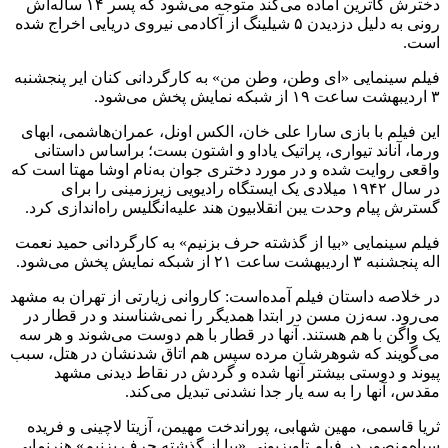
دخترش کاترین آماده‌ می‌کند متوجه‌ می‌شود که‌ پسر ۱۴ ساله‌اش
رونی به‌ دلیل دزدیدن ۵ شیلینگ از آکادمی‌ نیروی دریایی اخراج شده‌
است.
فیلم سینمایی «ای وطن، وطن من» به‌ کارگردانی کنان ایر پنجشنبه‌
۳ اردیبهشت ‌ساعت ۱۹ از شبکه‌ نمایش پخش می‌شود.
این فیلم با بازی سارا علی خان، الکس اونل، عمران‌هاشمی، ابهای
ورما، آناند تیواری، پراتیک یاداو و اشتون بست؛ براساس داستانی
واقعی روایت شده‌ و در مورد دختری جوان به‌نام اوشا مهتا است که‌
در سال ۱۹۴۲ میلادی یک ایستگاه‌ رادیویی زیرزمینی را برای
گسترش پیام وحدت یبن انقلابیون هند علیه‌انگلیس راه‌اندازی کرد.
فیلم سینمایی «بیا از گذشته‌ حرف بزنیم» به‌ کارگردانی حمید نعمت
اله پنجشنبه‌ ۳ اردیبهشت ‌ساعت ۲۱ از شبکه‌ نمایش پخش می‌شود.
در خلاصه‌ داستان فیلم آمده‌است: کاروانی زیارتی از تهران به‌ مشهد
می‌رود. سه‌زن مسن در ابتدا همدیگر را نمی‌شناسند و در قطار در
یک واگن با هم هستند. آنها در قطار با هم دوست می‌شوند و هر سه‌
می‌گویند که‌ شوهرشان مرده‌ سپس هم اتاق شدنشان در هتل، سبب
پیوند و دوستی بیشتر آنها شده‌ و گردش در نقاط دیدنی مشهد
مقدس، آنها را به‌ سه‌ یار جدا نشدنی تبدیل می‌کند.
ثریا قاسمی، مهین شهابی، پوراندخت مهیمن، آزیتا لاچینی و فریده‌
سپاه‌منصور در فیلم تلویزیونی «بیا از گذشته‌ حرف بزنیم» هنرنمایی