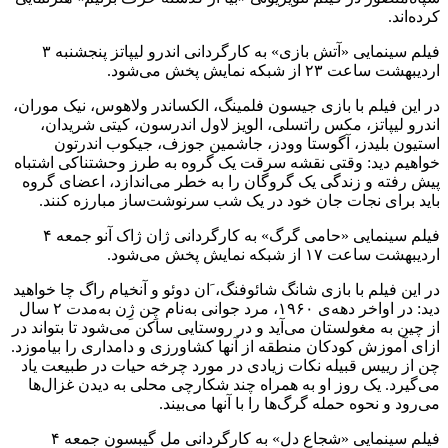
کرده‌اند.
فیلم سینمایی «آتش بازی» به‌ کارگردانی اندرو لیپاتز پنجشنبه‌ ۳
اردیبهشت ‌ساعت ۲۳ از شبکه‌ نمایش پخش می‌شود.
در این فیلم با بازی جیسون فلمینگ، الکساندر ولاهوس، نیک موران،
اندرو لیپاتز، مکس راتسلی، الویز لاول اندرسون، کیتی شریدان،
استیون بلیدز، آگوستا وودز، جاشمین جوزف، جیکوب اندرتون
خواهیم دید: وقتی نقشه‌ سرقت یک گروه‌ به‌ طرز وحشتناکی اشتباه‌
پیش رفته‌ و زندگی یک گروگان را به‌ خطر می‌اندازد، اعضای گروه‌
باید برای نجات جان خود در یک شب سرنوشت‌ساز مبارزه‌ کنند.
فیلم سینمایی «حامی‌ گرگ» به‌ کارگردانی ژان ژاک آنو جمعه‌ ۴
اردیبهشت ‌ساعت ۱۷ از شبکه‌ نمایش پخش می‌شود.
در این فیلم با بازی شانگ شائوفنگ، َان دوئو و آنخیام راگ چا خواهید
دید: در اواخر دهه‌ی ۱۹۶۰، مرد جوانی به‌نام چِن ژِن به‌مدت ۲ سال
از چین به‌ مغولستان می‌آید و در روستایی ساکن می‌شود تا بتواند در
ازای آموزش کودکان منطقه‌ از آنها کشاورزی و دامداری را بیاموزد.
چن از رییس قبیله‌ نکات زیادی در مورد چرخه‌ حیات در طبیعت یاد
می‌گیرد. یک روز او به‌ همراه‌ چند شکارچی محلی به‌ دیدن غزال‌ها
می‌رود و نحوه‌ حمله‌ گرگ‌ها را با آنها می‌بیند.
فیلم سینمایی «شجاع دل» به‌ کارگردانی مل گیبسون جمعه‌ ۴