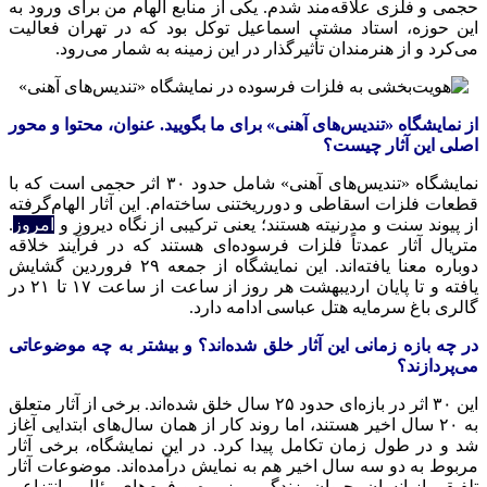
حجمی و فلزی علاقه‌مند شدم. یکی از منابع الهام من برای ورود به
این حوزه، استاد مشتی اسماعیل توکل بود که در تهران فعالیت
می‌کرد و از هنرمندان تأثیرگذار در این زمینه به شمار می‌رود.
از نمایشگاه «تندیس‌های آهنی» برای ما بگویید. عنوان، محتوا و محور
اصلی این آثار چیست؟
نمایشگاه «تندیس‌های آهنی» شامل حدود ۳۰ اثر حجمی است که با
قطعات فلزات اسقاطی و دورریختنی ساخته‌ام. این آثار الهام‌گرفته
از پیوند سنت و مدرنیته هستند؛ یعنی ترکیبی از نگاه دیروز و
امروز
.
متریال
آثار عمدتاً فلزات فرسوده‌ای هستند که در فرآیند خلاقه
دوباره معنا یافته‌اند. این نمایشگاه از جمعه ۲۹ فروردین گشایش
یافته و تا پایان اردیبهشت هر روز از ساعت از ساعت ۱۷ تا ۲۱ در
گالری باغ سرمایه هتل عباسی ادامه دارد.
در چه بازه زمانی این آثار خلق شده‌اند؟ و بیشتر به چه موضوعاتی
می‌پردازند؟
این ۳۰ اثر در بازه‌ای حدود ۲۵ سال خلق شده‌اند. برخی از آثار متعلق
به ۲۰ سال اخیر هستند، اما روند کار از همان سال‌های ابتدایی آغاز
شد و در طول زمان تکامل پیدا کرد. در این نمایشگاه، برخی آثار
مربوط به دو سه سال اخیر هم به نمایش درآمده‌اند. موضوعات آثار
تلفیقی از انسان، حیوان، زندگی روزمره و فرم‌های رئال و انتزاعی