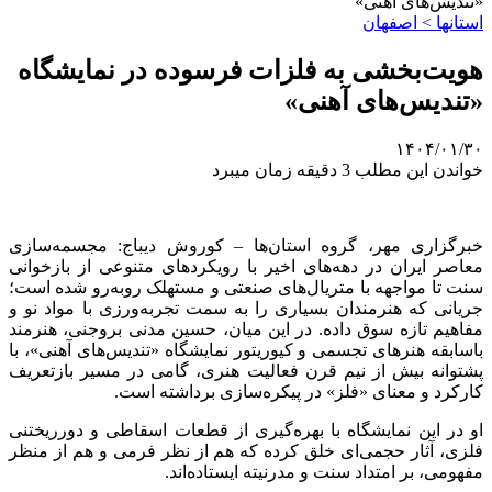
«تندیس‌های آهنی»
استانها > اصفهان
هویت‌بخشی به فلزات فرسوده در نمایشگاه
«تندیس‌های آهنی»
۱۴۰۴/۰۱/۳۰
خواندن این مطلب 3 دقیقه زمان میبرد
خبرگزاری مهر، گروه استان‌ها – کوروش دیباج: مجسمه‌سازی
معاصر ایران در دهه‌های اخیر با رویکردهای متنوعی از بازخوانی
سنت تا مواجهه با متریال‌های صنعتی و مستهلک روبه‌رو شده است؛
جریانی که هنرمندان بسیاری را به سمت
تجربه‌ورزی
با مواد نو و
مفاهیم تازه سوق داده. در این میان، حسین مدنی بروجنی، هنرمند
باسابقه هنرهای تجسمی و
کیوریتور
نمایشگاه «تندیس‌های آهنی»، با
پشتوانه بیش از نیم قرن فعالیت هنری، گامی در مسیر بازتعریف
کارکرد و معنای «فلز» در پیکره‌سازی برداشته است.
او در این نمایشگاه با بهره‌گیری از قطعات اسقاطی و دورریختنی
فلزی، آثار حجمی‌ای خلق کرده که هم از نظر فرمی و هم از منظر
مفهومی، بر امتداد سنت و مدرنیته ایستاده‌اند.