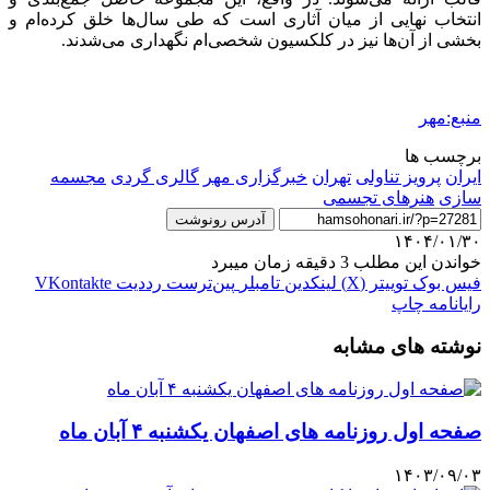
انتخاب نهایی از میان آثاری است که طی سال‌ها خلق کرده‌ام و
بخشی از آن‌ها نیز در کلکسیون شخصی‌ام نگهداری می‌شدند.
منبع:مهر
برچسب ها
ایران
پرویز تناولی
تهران
خبرگزاری مهر
گالری گردی
مجسمه
سازی
هنرهای تجسمی
آدرس رونوشت
۱۴۰۴/۰۱/۳۰
خواندن این مطلب 3 دقیقه زمان میبرد
فیس بوک
توییتر (X)
لینکدین
‫تامبلر
‫پین‌ترست
‫رددیت
‫VKontakte
رایانامه
چاپ
نوشته های مشابه
صفحه اول روزنامه های اصفهان یکشنبه ۴ آبان ماه
۱۴۰۳/۰۹/۰۳