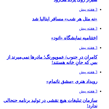
3 هفته پیش
«نه مثل هر شب» مسافر ایتالیا شد
3 هفته پیش
اختتامیه نمایشگاه «اتود»
3 هفته پیش
کامران در جنوب/ عموپورنگ؛ مادرها نمی‌میرند از
بس که جانِ خانه هستند!
3 هفته پیش
رویداد هنری «مشق ناتمام»
3 هفته پیش
سازمان تبلیغات هیچ نقشی در تولید برنامه جنجالی
ندارد!