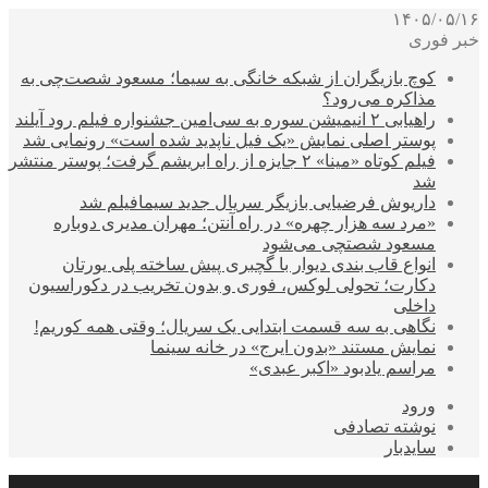
۱۴۰۵/۰۵/۱۶
خبر فوری
کوچ بازیگران از شبکه خانگی به سیما؛ مسعود شصت‌چی به
مذاکره می‌رود؟
راهیابی ۲ انیمیشن سوره به سی‌امین جشنواره فیلم رود آیلند
پوستر اصلی نمایش «یک فیل ناپدید شده است» رونمایی شد
فیلم کوتاه «مینا» ۲ جایزه از راه ابریشم گرفت؛ پوستر منتشر
شد
داریوش فرضیایی بازیگر سریال جدید سیمافیلم شد
«مرد سه هزار چهره» در راه آنتن؛ مهران مدیری دوباره
مسعود شصتچی می‌شود
انواع قاب بندی دیوار با گچبری پیش ساخته پلی یورتان
دکارت؛ تحولی لوکس، فوری و بدون تخریب در دکوراسیون
داخلی
نگاهی به سه قسمت ابتدایی یک سریال؛ وقتی همه کوریم!
نمایش مستند «بدون ایرج» در خانه سینما
مراسم یادبود «اکبر عبدی»
ورود
نوشته تصادفی
سایدبار