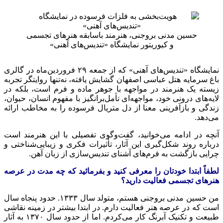
حسین مدنی بروجنی، هنرمند باسابقه هنرهای تجسمی
و
کیوریتور
نمایشگاه «تندیس‌های آهنی»
نمایشگاه «تندیس‌های آهنی» که از جمعه ۲۹ فروردین‌ماه در گالری
باغ سرمایه هتل عباسی اصفهان گشایش یافته، نه‌تنها روایتگر تجربه
زیسته یک هنرمند در مواجهه با جوهر ماده و فرم است، بلکه در
لایه‌های درونی خود، مواجهه‌ای تأمل‌برانگیز با مفهوم انسان، حیوان،
زندگی و بازآفرینی معنا از دل
متریال
فرسوده را به مخاطب ارائه
می‌دهد.
آنچه در ادامه می‌خوانید، گفت‌وگوی تفصیلی با این هنرمند است
درباره روند شکل‌گیری این آثار، تأثیرات فکری و زیبایی‌شناختی و
چرایی بازگشت به فرم‌های
آشنای
تندیس‌سازی از زبان آهن.
لطفاً ابتدا خودتان را معرفی کنید و بفرمائید که چه مدت در عرصه
هنرهای تجسمی فعالیت دارید؟
من حسین مدنی بروجنی هستم، متولد سال ۱۳۳۳. حدود پنجاه سال
است که در عرصه هنر فعالیت دارم. در ابتدا بیشتر در زمینه نقاشی
طبیعت و تکنیک آبرنگ کار می‌کردم. اما از حدود سال ۱۳۷۰ به آثار