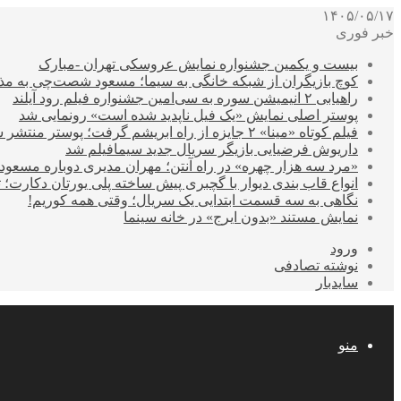
۱۴۰۵/۰۵/۱۷
خبر فوری
بیست و یکمین جشنواره نمایش عروسکی تهران -مبارک
کوچ بازیگران از شبکه خانگی به سیما؛ مسعود شصت‌چی به مذ
راهیابی ۲ انیمیشن سوره به سی‌امین جشنواره فیلم رود آیلند
پوستر اصلی نمایش «یک فیل ناپدید شده است» رونمایی شد
فیلم کوتاه «مینا» ۲ جایزه از راه ابریشم گرفت؛ پوستر منتشر شد
داریوش فرضیایی بازیگر سریال جدید سیمافیلم شد
«مرد سه هزار چهره» در راه آنتن؛ مهران مدیری دوباره مسع
انواع قاب بندی دیوار با گچبری پیش ساخته پلی یورتان دکارت
نگاهی به سه قسمت ابتدایی یک سریال؛ وقتی همه کوریم!
نمایش مستند «بدون ایرج» در خانه سینما
ورود
نوشته تصادفی
سایدبار
منو