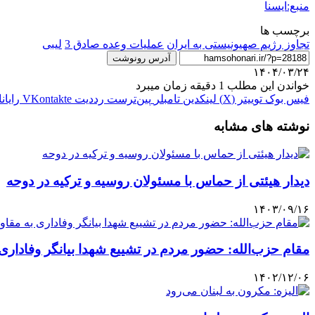
منبع:ایسنا
برچسب ها
تجاوز رژیم صهیونیستی به ایران
عملیات وعده صادق 3
لیبی
آدرس رونوشت
۱۴۰۴/۰۳/۲۴
خواندن این مطلب 1 دقیقه زمان میبرد
فیس بوک
توییتر (X)
لینکدین
‫تامبلر
‫پین‌ترست
‫رددیت
‫VKontakte
رایان
نوشته های مشابه
دیدار هیئتی از حماس با مسئولان روسیه و ترکیه در دوحه
۱۴۰۳/۰۹/۱۶
مقام حزب‌الله: حضور مردم در تشییع شهدا بیانگر وفاداری
۱۴۰۲/۱۲/۰۶