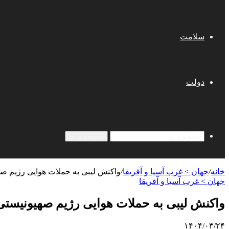
سلامت
دولت
جستجو برای
خانه
/
جهان > غرب آسیا و آفریقا
/
واکنش لیبی به حملات هوایی رژیم صه
جهان > غرب آسیا و آفریقا
واکنش لیبی به حملات هوایی رژیم صهیونیستی 
۱۴۰۴/۰۳/۲۴