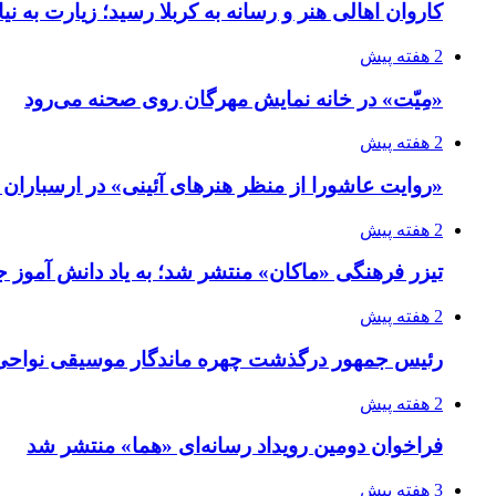
کاروان اهالی هنر و رسانه به کربلا رسید؛ زیارت به نی
2 هفته پیش
«مِیّت» در خانه نمایش مهرگان روی صحنه می‌رود
2 هفته پیش
«روایت عاشورا از منظر هنرهای آئینی» در ارسبارا
2 هفته پیش
تیزر فرهنگی «ماکان» منتشر شد؛ به یاد دانش آموز جا
2 هفته پیش
رئیس جمهور درگذشت چهره ماندگار موسیقی نواحی 
2 هفته پیش
فراخوان دومین رویداد رسانه‌ای «هما» منتشر شد
3 هفته پیش