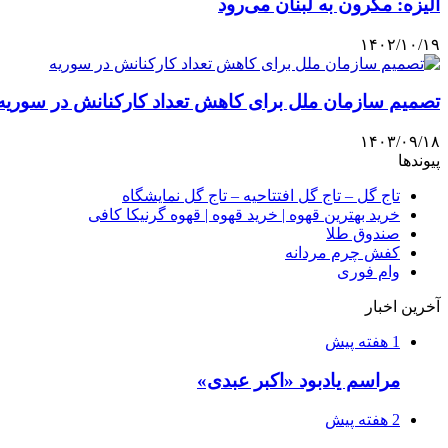
الیزه: مکرون به لبنان می‌رود
۱۴۰۲/۱۰/۱۹
تصمیم سازمان ملل برای کاهش تعداد کارکنانش در سوریه
۱۴۰۳/۰۹/۱۸
پیوندها
تاج گل – تاج گل افتتاحیه – تاج گل نمایشگاه
خرید بهترین قهوه | خرید قهوه | قهوه گرنیکا کافی
صندوق طلا
کفش چرم مردانه
وام فوری
آخرین اخبار
1 هفته پیش
مراسم یادبود «اکبر عبدی»
2 هفته پیش