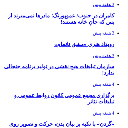
3 هفته پیش
کامران در جنوب/ عموپورنگ؛ مادرها نمی‌میرند از
بس که جانِ خانه هستند!
3 هفته پیش
رویداد هنری «مشق ناتمام»
3 هفته پیش
سازمان تبلیغات هیچ نقشی در تولید برنامه جنجالی
ندارد!
4 هفته پیش
برگزاری مجمع عمومی کانون روابط عمومی و
تبلیغات تئاتر
4 هفته پیش
«گردن» با تکیه بر بیان بدن، حرکت و تصویر روی