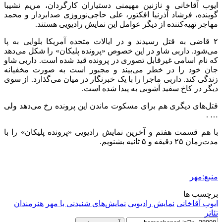
ایوب آقاخانی و نازنین مهیمنی دستیاران کارگردان، مریم نشیبا
گوینده، فرشاد آذرنیا افکتور، علی حاجی‌نوروزی صدابردار و محمد
مهاجر تهیه‌کننده از دیگر عوامل این نمایش رادیویی هستند.
۲ قاضی به قتل رسیدند و در ایالات متحده آمریکا بلوایی به پا
می‌شود. داربی شاو در این خصوص «پرونده پلیکان» را شکل می‌دهد
که نام اسامی غیرقابل تصوری در پرونده قید شده است. داربی شاو
جان خود را در خطر می‌بیند و مجبور است به صورت مخفیانه
زندگی کند. داربی ماجرا را با یک خبرنگار در میان می‌گذارد. از سوی
دیگر در کاخ سفید آشوبی به پیدا شده است.
قتل‌های دیگری هم برای مسکوت ماندن این پرونده رخ می‌دهد ولی
… .
با هم قسمت هفتم و آخرین نمایش رادیویی «پرونده پلیکان» را با
مدت‌زمان ۲۵ دقیقه و ۵ ثانیه بشنویم.
منبع:مهر
برچسب ها
ایوب آقاخانی
نمایش رادیویی
نمایش‌های شنیدنی با مهر
هنرمندان
تئاتر