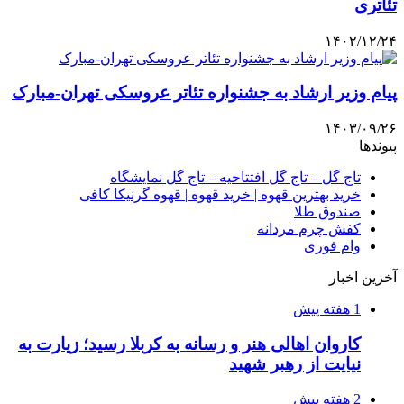
تئاتری
۱۴۰۲/۱۲/۲۴
پیام وزیر ارشاد به جشنواره تئاتر عروسکی تهران-مبارک
۱۴۰۳/۰۹/۲۶
پیوندها
تاج گل – تاج گل افتتاحیه – تاج گل نمایشگاه
خرید بهترین قهوه | خرید قهوه | قهوه گرنیکا کافی
صندوق طلا
کفش چرم مردانه
وام فوری
آخرین اخبار
1 هفته پیش
کاروان اهالی هنر و رسانه به کربلا رسید؛ زیارت به
نیایت از رهبر شهید
2 هفته پیش