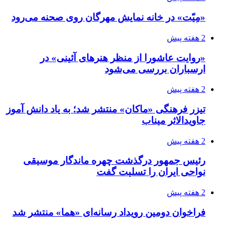
«مِیّت» در خانه نمایش مهرگان روی صحنه می‌رود
2 هفته پیش
«روایت عاشورا از منظر هنرهای آئینی» در
ارسباران بررسی می‌شود
2 هفته پیش
تیزر فرهنگی «ماکان» منتشر شد؛ به یاد دانش آموز
جاویدالاثر میناب
2 هفته پیش
رئیس جمهور درگذشت چهره ماندگار موسیقی
نواحی ایران را تسلیت گفت
2 هفته پیش
فراخوان دومین رویداد رسانه‌ای «هما» منتشر شد