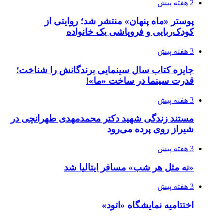
2 هفته پیش
پوستر «ماه پنهان» منتشر شد؛ روایتی از
کودک‌ربایی و فروپاشی یک خانواده
3 هفته پیش
جایزه کتاب سال سینمایی برندگانش را شناخت؛
قدرت سینما در ساخت «ما»!
3 هفته پیش
مستند زندگی شهید دکتر محمدمهدی طهرانچی در
شیراز روی پرده می‌رود
3 هفته پیش
«نه مثل هر شب» مسافر ایتالیا شد
3 هفته پیش
اختتامیه نمایشگاه «اتود»