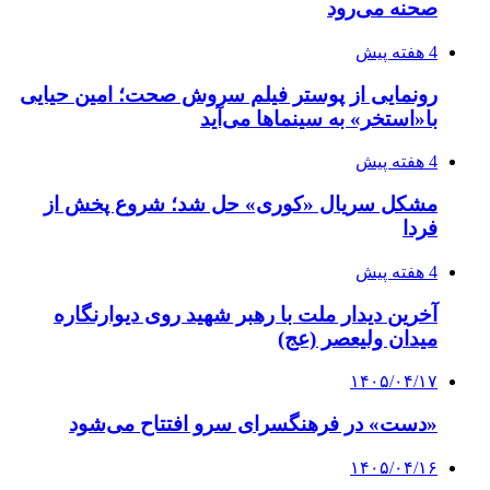
صحنه می‌رود
4 هفته پیش
رونمایی از پوستر فیلم سروش صحت؛ امین حیایی
با«استخر» به سینماها می‌آید
4 هفته پیش
مشکل سریال «کوری» حل شد؛ شروع پخش از
فردا
4 هفته پیش
آخرین دیدار ملت با رهبر شهید روی دیوارنگاره
میدان ولیعصر (عج)
۱۴۰۵/۰۴/۱۷
«دست» در فرهنگسرای سرو افتتاح می‌شود
۱۴۰۵/۰۴/۱۶