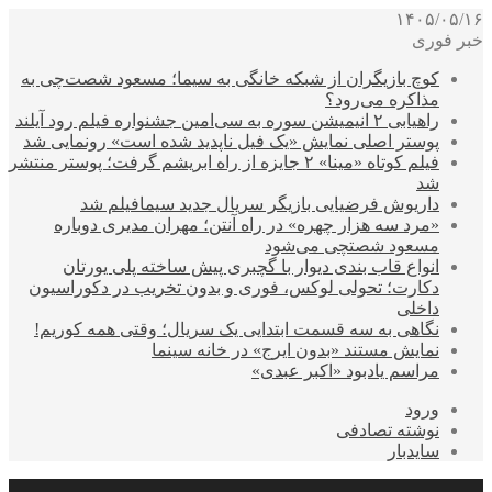
۱۴۰۵/۰۵/۱۶
خبر فوری
کوچ بازیگران از شبکه خانگی به سیما؛ مسعود شصت‌چی به
مذاکره می‌رود؟
راهیابی ۲ انیمیشن سوره به سی‌امین جشنواره فیلم رود آیلند
پوستر اصلی نمایش «یک فیل ناپدید شده است» رونمایی شد
فیلم کوتاه «مینا» ۲ جایزه از راه ابریشم گرفت؛ پوستر منتشر
شد
داریوش فرضیایی بازیگر سریال جدید سیمافیلم شد
«مرد سه هزار چهره» در راه آنتن؛ مهران مدیری دوباره
مسعود شصتچی می‌شود
انواع قاب بندی دیوار با گچبری پیش ساخته پلی یورتان
دکارت؛ تحولی لوکس، فوری و بدون تخریب در دکوراسیون
داخلی
نگاهی به سه قسمت ابتدایی یک سریال؛ وقتی همه کوریم!
نمایش مستند «بدون ایرج» در خانه سینما
مراسم یادبود «اکبر عبدی»
ورود
نوشته تصادفی
سایدبار