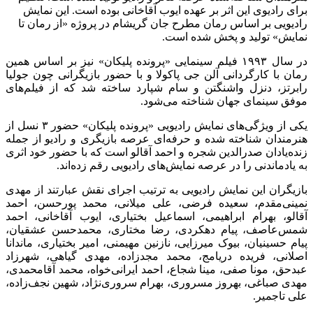
برای رادیوی این اثر بر عهده ایوب آقاخانی بوده است. این نمایش
رادیویی بر اساس رمان مطرح جان گریشام در پروژه «از رمان تا
نمایش» تولید و پخش شده است.
در سال ۱۹۹۳ فیلم سینمایی «پرونده پلیکان» نیز بر اساس همین
رمان با کارگردانی آلن جی پاکولا و با حضور بازیگرانی چون جولیا
رابرتز، دنزل واشنگتن و سام شپارد ساخته شد که از فیلم‌های
موفق سینمای جهان شناخته می‌شود.
یکی از ویژگی‌های نمایش رادیویی «پرونده پلیکان» حضور ۳ نسل از
هنرمندان شناخته شده و حرفه‌ای عرصه بازیگری و رادیو از جمله
زنده‌یادان صدرالدین شجره و احمد آقالو است که با حضور خود اثری
به یادماندنی را در عرصه نمایش‌های رادیویی رقم زده‌اند.
بازیگران این نمایش رادیویی به ترتیب اجرای نقش عبارتند از مهدی
نمینی‌مقدم، سعیده فرضی، علی میلانی، محمد پورحسن، احمد
آقالو، بهرام ابراهیمی، اسماعیل بختیاری، ایوب آقاخانی، احمد
شمس‌عاصف، پیام دهکردی، رضا مختاری، محمدحسن عشقیان،
پیام حسینیان، بیوک میرزایی، نازنین مهیمنی، امیر بختیاری، ماندانا
اصلانی، فریده دریامج، محمد مجدزاده، مهدی گیاهی، شهرزاد
عبدحق، مونا صفی، مینا شجاع، احمد ایرانی‌خواه، محمد آقامحمدی،
مهدی صباغی، بهروز مسروری، بهرام سروری‌نژاد، شهین نجف‌زاده،
علی تاجمیر.