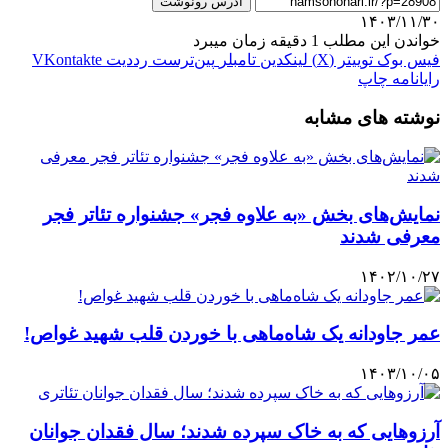
آدرس رونوشت
۱۴۰۳/۱۱/۳۰
خواندن این مطلب 1 دقیقه زمان میبرد
فیس بوک
توییتر (X)
لینکدین
‫تامبلر
‫پین‌ترست
‫رددیت
‫VKontakte
رایانامه
چاپ
نوشته های مشابه
نمایش‌های بخش «به علاوه فجر» جشنواره تئاتر فجر
معرفی شدند
۱۴۰۲/۱۰/۲۷
عمر جاودانه یک شاه‌ماهی با خوردن قلب شهید غواص!
۱۴۰۳/۱۰/۰۵
آرزوهایی که به خاک سپرده شدند؛ سال فقدان جوانان