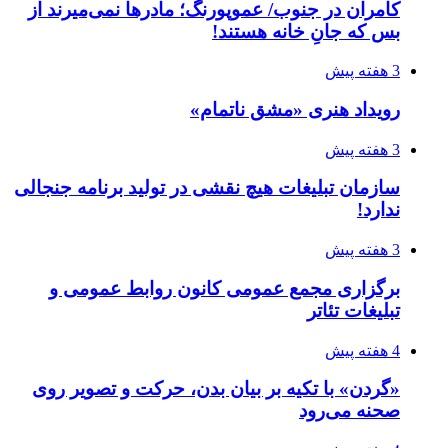
کامران در جنوب/ عموپورنگ؛ مادرها نمی‌میرند از
بس که جانِ خانه هستند!
3 هفته پیش
رویداد هنری «مشق ناتمام»
3 هفته پیش
سازمان تبلیغات هیچ نقشی در تولید برنامه جنجالی
ندارد!
3 هفته پیش
برگزاری مجمع عمومی کانون روابط عمومی و
تبلیغات تئاتر
4 هفته پیش
«گردن» با تکیه بر بیان بدن، حرکت و تصویر روی
صحنه می‌رود