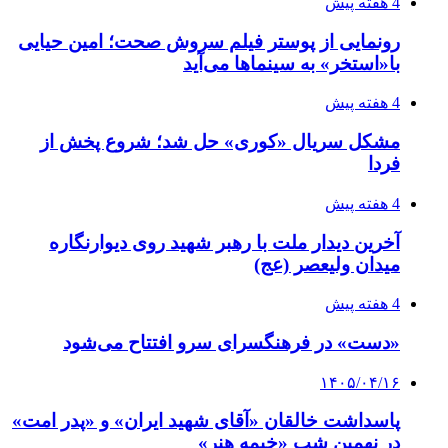
4 هفته پیش
رونمایی از پوستر فیلم سروش صحت؛ امین حیایی
با«استخر» به سینماها می‌آید
4 هفته پیش
مشکل سریال «کوری» حل شد؛ شروع پخش از
فردا
4 هفته پیش
آخرین دیدار ملت با رهبر شهید روی دیوارنگاره
میدان ولیعصر (عج)
4 هفته پیش
«دست» در فرهنگسرای سرو افتتاح می‌شود
۱۴۰۵/۰۴/۱۶
پاسداشت خالقان «آقای شهید ایران» و «پدر امت»
در نهمین شب «خیمه هنر»