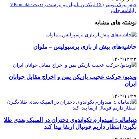
فیس بوک
توییتر (X)
لینکدین
‫تامبلر
‫پین‌ترست
‫رددیت
‫VKontakte
رایانامه
چاپ
نوشته های مشابه
حاشیه‌های پیش از بازی پرسپولیس – ملوان
۱۴۰۲/۱۲/۲۳
ویدیو/ حرکت عجیب بازیکن یمن و اخراج مقابل جوانان
ایران
۱۴۰۲/۱۱/۲۷
دنیامالی: امیدوارم تکواندوی دختران در المپیک بعدی طلا
بگیرد/ انتظار داریم فوتبال ارتقا پیدا کند