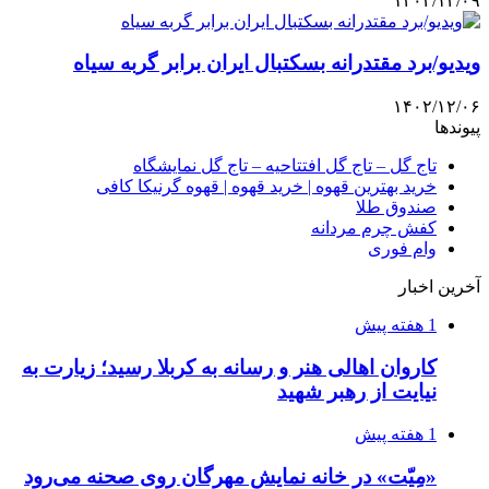
۱۴۰۲/۱۲/۰۹
ویدیو/برد مقتدرانه بسکتبال ایران برابر گربه سیاه
۱۴۰۲/۱۲/۰۶
پیوندها
تاج گل – تاج گل افتتاحیه – تاج گل نمایشگاه
خرید بهترین قهوه | خرید قهوه | قهوه گرنیکا کافی
صندوق طلا
کفش چرم مردانه
وام فوری
آخرین اخبار
1 هفته پیش
کاروان اهالی هنر و رسانه به کربلا رسید؛ زیارت به
نیایت از رهبر شهید
1 هفته پیش
«مِیّت» در خانه نمایش مهرگان روی صحنه می‌رود