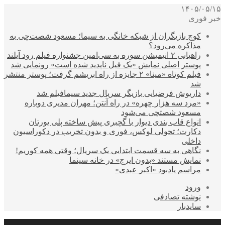
۱۴۰۵/۰۵/۱۵
خبر فوری
کوچ بازیگران از شبکه خانگی به سیما؛ مسعود شصت‌چی به
مذاکره می‌رود؟
راهیابی ۲ انیمیشن سوره به سی‌امین جشنواره فیلم رود آیلند
پوستر اصلی نمایش «یک فیل ناپدید شده است» رونمایی شد
فیلم کوتاه «مینا» ۲ جایزه از راه ابریشم گرفت؛ پوستر منتشر
شد
داریوش فرضیایی بازیگر سریال جدید سیمافیلم شد
«مرد سه هزار چهره» در راه آنتن؛ مهران مدیری دوباره
مسعود شصتچی می‌شود
انواع قاب بندی دیوار با گچبری پیش ساخته پلی یورتان
دکارت؛ تحولی لوکس، فوری و بدون تخریب در دکوراسیون
داخلی
نگاهی به سه قسمت ابتدایی یک سریال؛ وقتی همه کوریم!
نمایش مستند «بدون ایرج» در خانه سینما
مراسم یادبود «اکبر عبدی»
ورود
نوشته تصادفی
سایدبار