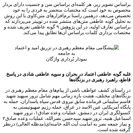
براساس تصویر زیر، هر کلمه‌ای براساس سن و جنسیت دارای بردار
مخصوص به خود است که مختصات منحصر به فردی را به خود
تخصیص می‌دهد، درهمین راستا نرم‌افزارهای متن‌کاوی با این روش
به تحلیل گونه عاطفی متن‌های منتشر شده در توییتر می‌پردازند که
براساس تعارف اولیه، در این پژوهش ۹ گونه عاطفی تعریف شده و
مختصات برداری کلمات براساس آن‌ها تطابق پیدا می‌کند.
نمودار بُرداری واژگان
غلبه گونه عاطفی اعتماد در بحران و سویه عاطفی شادی در پاسخ
قاطع، راهبرد رهبری در بزنگاه‌ها
در راستای کشف عواطف ناشی از پیام‌های مقام معظم رهبری در
بزنگاه‌های مختلف، هشت بازه زمانی مهم شامل ترور سپهبد شهید
قاسم سلیمانی فرمانده سابق نیروی قدس سپاه پاسداران، حمله به
پایگاه آمریکایی عین الاسد در عراق، حمله رژیم صهیونیستی به
کنسولگری ایران در دمشق، عملیات وعده صادق۱، ترور شهید
اسماعیل هنیه، ترور شهید سیدحسن نصرالله، عملیات وعده صادق۲
و نماز جمعه نصر به امامت آیت الله خامنه‌ای(مدظله العالی) درنظر
گرفته شده است.