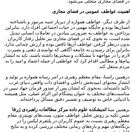
در فضای مجازی متجلی می‌شود.
اهمیت عواطف عمومی در فضای مجازی
از طرف دیگر، عواطف همواره از دیرباز جنبه مرموز و ناشناخته
انسان‌ها بوده و جایگاه مهمی در حیات اجتماعی افراد دارد، بنابراین
پرداختن به عواطف به ضرورتی بنیادین در تعاملات انسانی تبدیل
شده است، به نحوی که در فضای مجازی نیز تحلیل رفتار کاربران
بدون درنظر گرفتن عواطف آن‌ها ناقص بوده و ارزش چندانی ندارد.
بنابراین برای رسیدن به جامعه آگاهی که توانمندی ذهنی و بصیرت
لازم را در مواجهه با مشکلات و سختی‌ها داشته باشند، باید به انتشار
پیام‌ها و مطالبی اقدام کرد که عواطفی از جمله اعتماد و امید را به
مردم منتقل کند.
درهمین راستا، مقام معظم رهبری در امر رسانه همواره بر تولید و
انتشار محتوای امیدبخش داخلی و افشای ذات واقعی دنیای غرب
تاکید داشته‌اند، به‌نحوی که ایشان پس از صدور فرمان جهاد تبیین در
مناسبت‌های مختلف به عنوان پیشگام این الزام عملی، مثل همیشه
با ادبیاتی خاص به توصیف و تفسیر دقیق مسائل پرداخته‌اند.
برهمین مبنا
اندیشکده علوم داده مرکز مطالعات راهبردی ژرفا
ضمن تکیه بر روش تحلیل عواطف متون، پست‌های توییتری مقام
معظم رهبری نسبت به عموم کاربران در پلتفرم ایکس را در
بزنگاه‌های مهم و بازه‌های زمانی مختلف بررسی کرده و به نتایج
قابل توجهی دست یافته است.