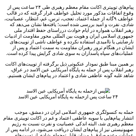
پیام‌های توییتری اکانت مقام معظم رهبری طی ۲۴ ساعت پس از
وقوع اتفاقات مذکور مورد تحلیل عواطف قرار گرفته که در قالب
عواطف ۹گانه از جمله اعتماد، تعجب، ترس، غم، انتظار، عصبانیت،
شادی، نفرت و امید بررسی شده است؛ یافته‌ها نشان می‌دهد که
رهبر انقلاب همواره در ایام حوادث درراستای حفظ اقتدار ملی
جمهوری اسلامی ایران و هویت بین المللی محور مقاومت از ادبیات
نارضایتی یا ناامیدی استفاده نکرده و عواطف ناشی از توییت‌های
ایشان در هنگام ترور رهبران مقاومت به سمت اعتماد و پس از
عملیات‌های سپاه پاسداران به سوی شادی گرایش پیدا کرده است.
بر همین مبنا طبق نمودار عنکبوتی ذیل برگرفته از توییت‌های اکانت
رهبر انقلاب پس از حمله به پایگاه آمریکایی عین الاسد در عراق،
شاهد غلبه گونه عاطفی شادی و اعتماد در پیام‌های ایشان هستیم.
۲۴ ساعت پس ازحمله به پایگاه آمریکایی عین الاسد
حمله به کنسولگری جمهوری اسلامی ایران در دمشق، موجب
انتشار پیام‌هایی با سویه عاطفی اعتماد و غم در اکانت توییتری مقام
معظم رهبری شد، البته اندکی عصبانیت و نفرت نسبت به رژیم
صهیونیستی نیز از پیام‌های ایشان دریافت می‌شود، در ادامه پس از
عملیات وعده صادق ۱ میزان قابل توجه‌ای شادی از توییت‌های