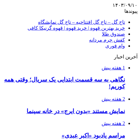
۱۴۰۳/۰۹/۱۰
پیوندها
تاج گل – تاج گل افتتاحیه – تاج گل نمایشگاه
خرید بهترین قهوه | خرید قهوه | قهوه گرنیکا کافی
صندوق طلا
کفش چرم مردانه
وام فوری
آخرین اخبار
1 هفته پیش
نگاهی به سه قسمت ابتدایی یک سریال؛ وقتی همه
کوریم!
2 هفته پیش
نمایش مستند «بدون ایرج» در خانه سینما
2 هفته پیش
مراسم یادبود «اکبر عبدی»