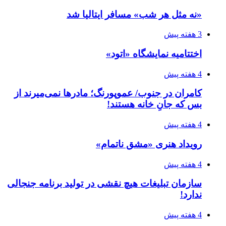
«نه مثل هر شب» مسافر ایتالیا شد
3 هفته پیش
اختتامیه نمایشگاه «اتود»
4 هفته پیش
کامران در جنوب/ عموپورنگ؛ مادرها نمی‌میرند از
بس که جانِ خانه هستند!
4 هفته پیش
رویداد هنری «مشق ناتمام»
4 هفته پیش
سازمان تبلیغات هیچ نقشی در تولید برنامه جنجالی
ندارد!
4 هفته پیش