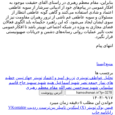
بنابراین، مقام معظم رهبری در راستای القای حقیقت موجود به
افکارعمومی در پیام‌های خود از ادبیاتی سرشار از سویه عاطفی
اعتماد و شادی استفاده می‌کنند و گاهی گونه عاطفی انتظار از
مسئولان و سویه عاطفی غم ناشی از ترور رهبران مقاومت نیز از
سوی ایشان ایجاد می‌شود، که این راهبرد حکیمانه باید الگوی فعالان
فضای مجازی به ویژه در شبکه اجتماعی توییتر باشد تا افکارعمومی
تحت تاثیر عملیات روانی رسانه‌های دشمن و جریانات صهیونیستی
قرار نگیرد.
انتهای پیام
منبع:ایسنا
برچسب ها
تحلیل عواطف توییتری
تزریق امید و اعتماد
توييتر
جهاد تبیین
خطبه
های نماز جمعه نصر
شهید اسماعیل هنیه
شهید سپهبد حاج قاسم
سلیمانی
شهید سیدحسن نصرالله
مقام معظم رهبری
آدرس رونوشت
۱۴۰۳/۰۹/۱۷
خواندن این مطلب 6 دقیقه زمان میبرد
فیس بوک
توییتر (X)
لینکدین
‫تامبلر
‫پین‌ترست
‫رددیت
‫VKontakte
رایانامه
چاپ