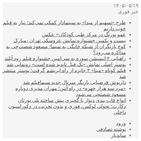
۱۴۰۵/۰۵/۱۹
خبر فوری
طرح «تسهیم از مبدا» به سینمادار کمکی نمی‌کند؛ نیاز به فیلم
خوب داریم
عمو پورنگ در مرکز طبی کودکان+ عکس
بیست و یکمین جشنواره نمایش عروسکی تهران -مبارک
کوچ بازیگران از شبکه خانگی به سیما؛ مسعود شصت‌چی به
مذاکره می‌رود؟
راهیابی ۲ انیمیشن سوره به سی‌امین جشنواره فیلم رود آیلند
پوستر اصلی نمایش «یک فیل ناپدید شده است» رونمایی شد
فیلم کوتاه «مینا» ۲ جایزه از راه ابریشم گرفت؛ پوستر منتشر
شد
داریوش فرضیایی بازیگر سریال جدید سیمافیلم شد
«مرد سه هزار چهره» در راه آنتن؛ مهران مدیری دوباره
مسعود شصتچی می‌شود
انواع قاب بندی دیوار با گچبری پیش ساخته پلی یورتان
دکارت؛ تحولی لوکس، فوری و بدون تخریب در دکوراسیون
داخلی
ورود
نوشته تصادفی
سایدبار