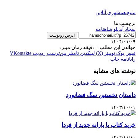
منبع:همشهری آنلاین
برچسب ها
سجاد آیدنلو
شاهنامه
آدرس رونوشت
۱۴۰۴/۰۱/۰۹
خواندن این مطلب 1 دقیقه زمان میبرد
فیس بوک
توییتر (X)
لینکدین
‫تامبلر
‫پین‌ترست
‫رددیت
‫VKontakte
رایانامه
چاپ
نوشته های مشابه
داستان نخستین سگ فضانورد
۱۴۰۳/۱۰/۰۱
خرید کتاب با یارانه جدید از فردا
۱۴۰۲/۱۱/۱۰