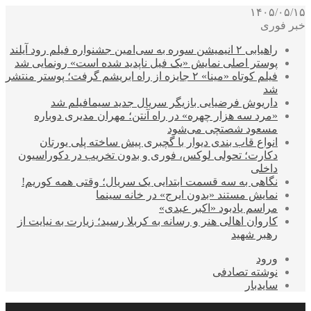
۱۴۰۵/۰۵/۱۵
خبر فوری
راهیابی ۲ انیمیشن سوره به سی‌امین جشنواره فیلم رود آیلند
پوستر اصلی نمایش «یک فیل ناپدید شده است» رونمایی شد
فیلم کوتاه «مینا» ۲ جایزه از راه ابریشم گرفت؛ پوستر منتشر
شد
داریوش فرضیایی بازیگر سریال جدید سیمافیلم شد
«مرد سه هزار چهره» در راه آنتن؛ مهران مدیری دوباره
مسعود شصتچی می‌شود
انواع قاب بندی دیوار با گچبری پیش ساخته پلی یورتان
دکارت؛ تحولی لوکس، فوری و بدون تخریب در دکوراسیون
داخلی
نگاهی به سه قسمت ابتدایی یک سریال؛ وقتی همه کوریم!
نمایش مستند «بدون ایرج» در خانه سینما
مراسم یادبود «اکبر عبدی»
کاروان اهالی هنر و رسانه به کربلا رسید؛ زیارت به نیایت از
رهبر شهید
ورود
نوشته تصادفی
سایدبار