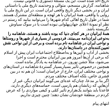
تاریخ اخذ شده است. این یک مسئلۀ دستوری یا قانونی نیست.
شاهنامه، گزارش منسجم، متوالی و وحدتمند تاریخ ملی یا داستانی
ایران و در بخشی دیگر تاریخ واقعی ایران است. در این تاریخ ملی یا
روایی یا واقعی، همۀ ایرانیان با هر لهجه و منطقه‌ای مشترک هستند.
شما در طول تاریخ اهالی کدام شهرها را می‌توانید بیابید که رستم در
نظر او نمونۀ اعلای جهان‌پهلوانی نبوده است یا در سوگ سیاوش
نگریسته باشد.
همۀ ایرانیان در هر کجای دنیا که بوده باشند و هستند، شاهنامه را
به‌نوعی ایران‌نامه می‌بینند. فردوسی از بسیاری از شهرها و روستاها
و نواحی ایران در شاهنامه نام برده است و برخی از این نواحی نقش
تعیین‌کننده‌ای در داستان‌ها دارند.
بخشی از آداب و آیین‌ها و به‌اصطلاح اجتماعیات ایران پیش از اسلام
که برخی از آن‌ها امروز هم بین ایرانیان محترم است و اجرا
می‌شود، مثلاً جشن نوروز، در شاهنامه به یادگار مانده است.
همچنین درخصوص تأثیر بسیاربسیار گستردۀ شاهنامه در استان‌های
و نواحی مختلف ایران، خارج از خراسان است؛ آن هم نه در بین
قشری خاص، بلکه اصناف مختلف مردم.
اگر بنا بر مدعا، چنان‌که عده‌ای می‌گویند ایرانیان دیگر، غیر از
آن‌هایی که زبانشان هم پارسی است، حماسه‌های دیگری دارند،
قاعدتاً باید بتوانند یک‌هزارم تأثیر کمّی و کیفی مواردی را که عرض
کردم در منطقۀ خودشان نشان دهند؛ چنین چیزی نداریم.
انتهای پیام