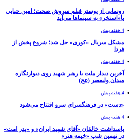
رونمایی از پوستر فیلم سروش صحت؛ امین حیایی
با«استخر» به سینماها می‌آید
4 هفته پیش
مشکل سریال «کوری» حل شد؛ شروع پخش از
فردا
4 هفته پیش
آخرین دیدار ملت با رهبر شهید روی دیوارنگاره
میدان ولیعصر (عج)
4 هفته پیش
«دست» در فرهنگسرای سرو افتتاح می‌شود
4 هفته پیش
پاسداشت خالقان «آقای شهید ایران» و «پدر امت»
در نهمین شب «خیمه هنر»