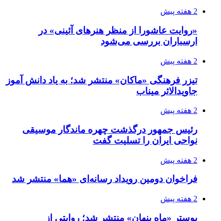
2 هفته پیش
«روایت عاشورا از منظر هنرهای آئینی» در
ارسباران بررسی می‌شود
2 هفته پیش
تیزر فرهنگی «ماکان» منتشر شد؛ به یاد دانش آموز
جاویدالاثر میناب
2 هفته پیش
رئیس جمهور درگذشت چهره ماندگار موسیقی
نواحی ایران را تسلیت گفت
2 هفته پیش
فراخوان دومین رویداد رسانه‌ای «هما» منتشر شد
2 هفته پیش
پوستر «ماه پنهان» منتشر شد؛ روایتی از