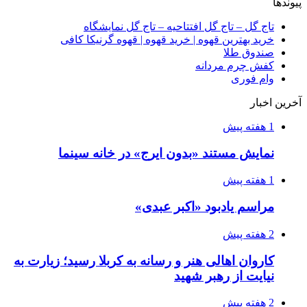
پیوندها
تاج گل – تاج گل افتتاحیه – تاج گل نمایشگاه
خرید بهترین قهوه | خرید قهوه | قهوه گرنیکا کافی
صندوق طلا
کفش چرم مردانه
وام فوری
آخرین اخبار
1 هفته پیش
نمایش مستند «بدون ایرج» در خانه سینما
1 هفته پیش
مراسم یادبود «اکبر عبدی»
2 هفته پیش
کاروان اهالی هنر و رسانه به کربلا رسید؛ زیارت به
نیایت از رهبر شهید
2 هفته پیش