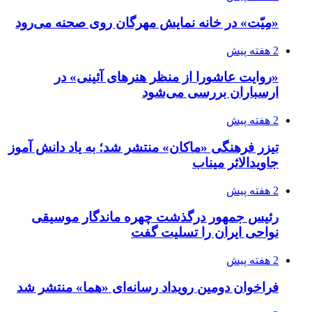
«مِیّت» در خانه نمایش مهرگان روی صحنه می‌رود
2 هفته پیش
«روایت عاشورا از منظر هنرهای آئینی» در
ارسباران بررسی می‌شود
2 هفته پیش
تیزر فرهنگی «ماکان» منتشر شد؛ به یاد دانش آموز
جاویدالاثر میناب
2 هفته پیش
رئیس جمهور درگذشت چهره ماندگار موسیقی
نواحی ایران را تسلیت گفت
2 هفته پیش
فراخوان دومین رویداد رسانه‌ای «هما» منتشر شد