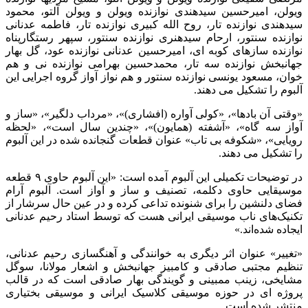
ویولن، امیرحسین سیدهندی نوازنده ویولن و ویولن آلتو، محمود
سیدهندی نوازنده تار، روح الله کبیری نوازنده تار، فاطمه عدنانی
نوازنده سنتور، ارحام سیدهنری نوازنده سنتور، سپهر رستگارپناه
نوازنده سازهای کوبه ای، امیرحسین عدنانی نوازنده عود، گل بهار
جهانبخش نوازنده سه تار، محمدحسین بهرامی نوازنده نی و هم
خوان، مسعود یونسی نوازنده سنتور و هم نواز آواز گروه اجرایی این
آلبوم را تشکیل می دهند.
«وقتی آن بادها»، «کولی آواره (افشاری)»، «مرداب دلگیر»، «ساز و
آواز سه گاه»، «آشفته (همایون)»، «چندین سال است»، «لحظه
رویایی»، «شکوفه بی تاب» عنوان قطعات گنجانده شده در این آلبوم
را تشکیل می دهند.
در توضیحات تکمیلی این آلبوم آمده است: «این آلبوم حاوی ۹ قطعه
موسیقایی حاوی دکلمه، تصنیف و ساز و آواز است. آلبوم آرام
فضای دلنشین را برای شنونده تداعی کرده و در عین حال سرشار از
تکنیک‌های ناب موسیقی ایرانی هست که توسط استاد رحیم عدنانی
ایجاده شده‌اند
.
»
«تغییر» عنوان اثر دیگری به خوانندگی و آهنگسازی رحیم عدنانی،
تنظیم مجتبی صادقی و کامبیز جهانبخش و اشعار مولانا، سوگل
مشایخی، زینب ممبینی و گویندگی بهار صادقی است که در قالب
پروژه ای در حوزه موسیقی کلاسیک ایرانی و موسیقی بختیاری
منتشر شده است.