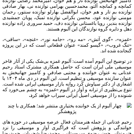
کامبیز جهانبخش نوازنده تار و هم خوان، امیرمحمد رضایی نوازنده
کمانچه و کمانچه آلتو، محمدحسین بهرامی نوازنده نی، بهار صادقی
نوازنده بم تار و هم خوان، ابوالفضل بهارلو نوازنده سنتور، رحمان
مومنی نوازنده عود، محسن بکرانی نوازنده تمبک، پویان جمشیدی
نوازنده بندیر، رویا باغستانی نوازنده دف، حمید سروری زاده نوازنده
دهل و دایره گروه نوازندگان این آلبوم هستند.
«غمزه»، «گوی آتش»، «مه رو»، «جامه نور»، «غنچه»، «ساقی»،
«تنگ غروب»، «گیسو کمند» عنوان قطعاتی است که در این پروژه
گنجانده شده اند.
در توضیح این آلبوم آمده است: آلبوم غمزه بی‌شک یکی از آثار فاخر
موسیقی ملی ایران است که حاصل همکاری مشترک استاد رحیم
عدنانی به عنوان خواننده و مجتبی صادقی و کامبیز جهانبخش به
عنوان سازنده موسیقی و تنظیم است. این آلبوم در دی‌ ماه ۱۴۰۴ با
اشعاری از دکتر سیاوش کُرد روانه بازار موسیقی ایرانی شده است.
تنوع بی‌نظیری از ترانه و آواز در آلبوم «غمزه» به چشم می‌خورد که
شنونده را از موسیقی اصیل ایرانی سیراب خواهد کر
د.
رحیم عدنانی از جمله هنرمندان فعال عرصه موسیقی در حوزه های
خوانندگی و پژوهش است که فراگیری آواز و موسیقی را نزد
هنرمندانی چون رضوی سروستانی، محمدرضا شجریان، حمیدرضا