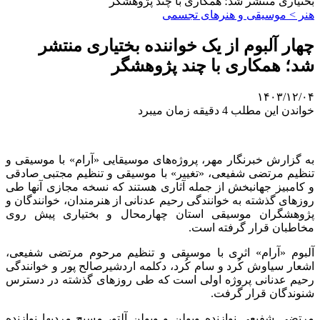
بختیاری منتشر شد؛ همکاری با چند پژوهشگر
هنر > موسیقی و هنرهای تجسمی
چهار آلبوم از یک خواننده بختیاری منتشر
شد؛ همکاری با چند پژوهشگر
۱۴۰۳/۱۲/۰۴
خواندن این مطلب 4 دقیقه زمان میبرد
به گزارش خبرنگار مهر، پروژه‌های موسیقایی «آرام» با موسیقی و
تنظیم مرتضی شفیعی، «تغییر» با موسیقی و تنظیم مجتبی صادقی
و کامبیز جهانبخش از جمله آثاری هستند که نسخه مجازی آنها طی
روزهای گذشته به خوانندگی رحیم عدنانی از هنرمندان، خوانندگان و
پژوهشگران موسیقی استان چهارمحال و بختیاری پیش روی
مخاطبان قرار گرفته است.
آلبوم «آرام» اثری با موسیقی و تنظیم مرحوم مرتضی شفیعی،
اشعار سیاوش کُرد و سام کُرد، دکلمه اردشیرصالح پور و خوانندگی
رحیم عدنانی پروژه اولی است که طی روزهای گذشته در دسترس
شنوندگان قرار گرفت.
مرتضی شفیعی نوازنده ویولن و ویولن آلتو، مسیح مردیها نوازنده