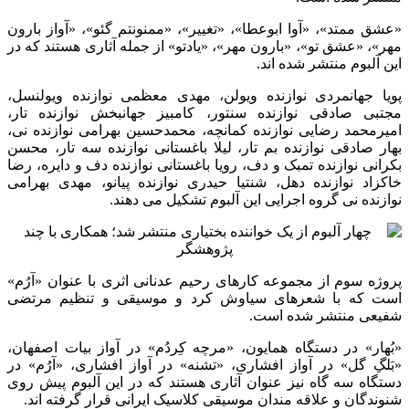
«عشق ممتد»، «آوا ابوعطا»، «تغییر»، «ممنونتم گئو»، «آواز بارون
مهر»، «عشق تو»، «بارون مهر»، «یادتو» از جمله آثاری هستند که در
این آلبوم منتشر شده اند.
پویا جهانمردی نوازنده ویولن، مهدی معظمی نوازنده ویولنسل،
مجتبی صادقی نوازنده سنتور، کامبیز جهانبخش نوازنده تار،
امیرمحمد رضایی نوازنده کمانچه، محمدحسین بهرامی نوازنده نی،
بهار صادقی نوازنده بم تار، لیلا باغستانی نوازنده سه تار، محسن
بکرانی نوازنده تمبک و دف، رویا باغستانی نوازنده دف و دایره، رضا
خاکزاد نوازنده دهل، شنتیا حیدری نوازنده پیانو، مهدی بهرامی
نوازنده نی گروه اجرایی این آلبوم تشکیل می دهند.
پروژه سوم از مجموعه کارهای رحیم عدنانی اثری با عنوان «آرُم»
است که با شعرهای سیاوش کرد و موسیقی و تنظیم مرتضی
شفیعی منتشر شده است.
«بُهار» در دستگاه همایون، «مرچه کِردُم» در آواز بیات اصفهان،
«بَلگِ گل» در آواز افشاری، «تشنه» در آواز افشاری، «آرُم» در
دستگاه سه گاه نیز عنوان آثاری هستند که در این آلبوم پیش روی
شنوندگان و علاقه مندان موسیقی کلاسیک ایرانی قرار گرفته اند.