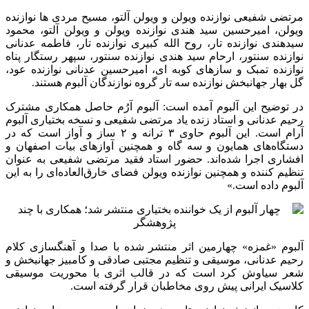
مرتضی شفیعی نوازنده ویولن و ویولن آلتو، مسیح مردی ها نوازنده
ویولن، امیرحسین سید هندی نوازنده ویولن و ویولن آلتو، محمود
سیدهندی نوازنده تار، روح الله کبیری نوازنده تار، فاطمه عدنانی
نوازنده سنتور، ارحام سید هندی نوازنده سنتور، سپهر رستگار پناه
نوازنده تمبک و سازهای کوبه ای، امیرحسین عدنانی نوازنده عود،
گل بهار جهانبخش نوازنده سه تار گروه نوازندگان آلبوم هستند.
در توضیح این آلبوم آمده است: آلبوم آرُم حاصل همکاری مشترک
رحیم عدنانی و استاد زنده یاد مرتضی شفیعی و نسخه بختیاری آلبوم
آرام است. این آلبوم حاوی ۳ ترانه و ۲ ساز و آواز است که در
دستگاه‌های همایون و سه گاه و همچنین آوازهای بیات اصفهان و
افشاری اجرا شده‌اند. حضور استاد فقید مرتضی شفیعی به عنوان
تنظیم کننده و همچنین نوازنده ویولن فضای خارق‌العاده‌ای را به این
آلبوم داده است.»
آلبوم «غمزه» چهارمین اثر منتشر شده با صدا و آهنگسازی کلام
رحیم عدنانی، موسیقی و تنظیم مجتبی صادقی و کامبیز جهانبخش و
شعر سیاوش کرد است که در قالب اثری با محوریت موسیقی
کلاسیک ایرانی پیش روی مخاطبان قرار گرفته است.