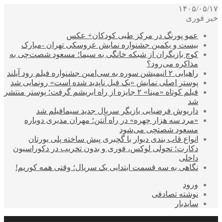
۱۴۰۵/۰۵/۱۷
خبر فوری
عمو پورنگ در مرکز طبی کودکان+ عکس
بیست و یکمین جشنواره نمایش عروسکی تهران -مبارک
کوچ بازیگران از شبکه خانگی به سیما؛ مسعود شصت‌چی به
مذاکره می‌رود؟
راهیابی ۲ انیمیشن سوره به سی‌امین جشنواره فیلم رود آیلند
پوستر اصلی نمایش «یک فیل ناپدید شده است» رونمایی شد
فیلم کوتاه «مینا» ۲ جایزه از راه ابریشم گرفت؛ پوستر منتشر
شد
داریوش فرضیایی بازیگر سریال جدید سیمافیلم شد
«مرد سه هزار چهره» در راه آنتن؛ مهران مدیری دوباره
مسعود شصتچی می‌شود
انواع قاب بندی دیوار با گچبری پیش ساخته پلی یورتان
دکارت؛ تحولی لوکس، فوری و بدون تخریب در دکوراسیون
داخلی
نگاهی به سه قسمت ابتدایی یک سریال؛ وقتی همه کوریم!
ورود
نوشته تصادفی
سایدبار