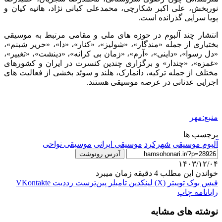
نوربخش، علی اکبر شکارچی، محمدعلی کیانی نژاد، هانیه کیان و
پویا سرایی گذرانده است.
انتشار چند آلبوم در حوزه های ملی و مقامی مرتبط به موسیقی
بختیاری از جمله «مندگار»، «شولیز»، «کنار»، «دا»، «حریر شبنم»،
«دل رسوا»، «داینی»، «آرم»، «زمان بی کرانه»، «دینشت»، «تغییر»،
«غمزه»، «چندار» و برگزاری چندین کنسرت در ایران و کشورهای
مختلف از جمله ترکیه، دانمارک، هلند و سوئد بخشی از فعالیت های
اجرایی عدنانی در عرصه موسیقی هستند.
منبع:مهر
برچسب ها
آلبوم موسیقی
شهرکرد
موسیقی ایرانی
موسیقی نواحی
آدرس رونوشت
۱۴۰۳/۱۲/۰۴
خواندن این مطلب 4 دقیقه زمان میبرد
فیس بوک
توییتر (X)
لینکدین
‫تامبلر
‫پین‌ترست
‫رددیت
‫VKontakte
رایانامه
چاپ
نوشته های مشابه