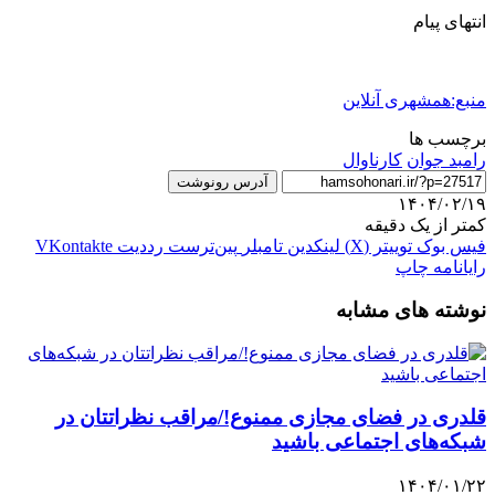
انتهای پیام
منبع:همشهری آنلاین
برچسب ها
رامبد جوان
کارناوال
آدرس رونوشت
۱۴۰۴/۰۲/۱۹
کمتر از یک دقیقه
فیس بوک
توییتر (X)
لینکدین
‫تامبلر
‫پین‌ترست
‫رددیت
‫VKontakte
رایانامه
چاپ
نوشته های مشابه
قلدری در فضای مجازی ممنوع!/مراقب نظراتتان در
شبکه‌های اجتماعی باشید
۱۴۰۴/۰۱/۲۲