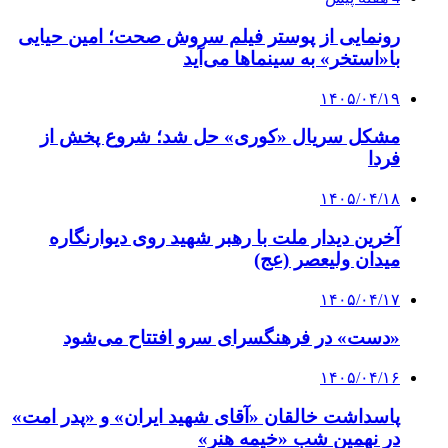
رونمایی از پوستر فیلم سروش صحت؛ امین حیایی
با«استخر» به سینماها می‌آید
۱۴۰۵/۰۴/۱۹
مشکل سریال «کوری» حل شد؛ شروع پخش از
فردا
۱۴۰۵/۰۴/۱۸
آخرین دیدار ملت با رهبر شهید روی دیوارنگاره
میدان ولیعصر (عج)
۱۴۰۵/۰۴/۱۷
«دست» در فرهنگسرای سرو افتتاح می‌شود
۱۴۰۵/۰۴/۱۶
پاسداشت خالقان «آقای شهید ایران» و «پدر امت»
در نهمین شب «خیمه هنر»