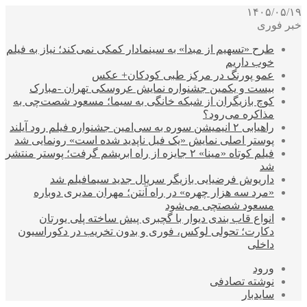
۱۴۰۵/۰۵/۱۹
خبر فوری
طرح «تسهیم از مبدا» به سینمادار کمکی نمی‌کند؛ نیاز به فیلم
خوب داریم
عمو پورنگ در مرکز طبی کودکان+ عکس
بیست و یکمین جشنواره نمایش عروسکی تهران -مبارک
کوچ بازیگران از شبکه خانگی به سیما؛ مسعود شصت‌چی به
مذاکره می‌رود؟
راهیابی ۲ انیمیشن سوره به سی‌امین جشنواره فیلم رود آیلند
پوستر اصلی نمایش «یک فیل ناپدید شده است» رونمایی شد
فیلم کوتاه «مینا» ۲ جایزه از راه ابریشم گرفت؛ پوستر منتشر
شد
داریوش فرضیایی بازیگر سریال جدید سیمافیلم شد
«مرد سه هزار چهره» در راه آنتن؛ مهران مدیری دوباره
مسعود شصتچی می‌شود
انواع قاب بندی دیوار با گچبری پیش ساخته پلی یورتان
دکارت؛ تحولی لوکس، فوری و بدون تخریب در دکوراسیون
داخلی
ورود
نوشته تصادفی
سایدبار