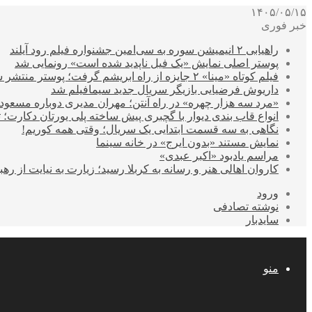
۱۴۰۵/۰۵/۱۵
خبر فوری
راهیابی ۲ انیمیشن سوره به سی‌امین جشنواره فیلم رود آیلند
پوستر اصلی نمایش «یک فیل ناپدید شده است» رونمایی شد
فیلم کوتاه «مینا» ۲ جایزه از راه ابریشم گرفت؛ پوستر منتشر شد
داریوش فرضیایی بازیگر سریال جدید سیمافیلم شد
«مرد سه هزار چهره» در راه آنتن؛ مهران مدیری دوباره مسع
انواع قاب بندی دیوار با گچبری پیش ساخته پلی یورتان دکارت
نگاهی به سه قسمت ابتدایی یک سریال؛ وقتی همه کوریم!
نمایش مستند «بدون ایرج» در خانه سینما
مراسم یادبود «اکبر عبدی»
کاروان اهالی هنر و رسانه به کربلا رسید؛ زیارت به نیایت از رهب
ورود
نوشته تصادفی
سایدبار
منو