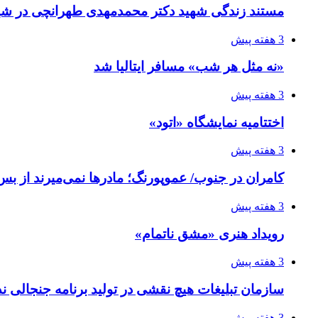
مستند زندگی شهید دکتر محمدمهدی طهرانچی در شیر
3 هفته پیش
«نه مثل هر شب» مسافر ایتالیا شد
3 هفته پیش
اختتامیه نمایشگاه «اتود»
3 هفته پیش
کامران در جنوب/ عموپورنگ؛ مادرها نمی‌میرند از بس 
3 هفته پیش
رویداد هنری «مشق ناتمام»
3 هفته پیش
سازمان تبلیغات هیچ نقشی در تولید برنامه جنجالی ند
3 هفته پیش