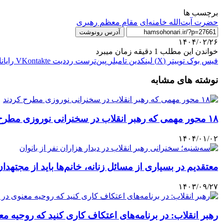
برچسب ها
حضرت آيت‌الله خامنه‌ای
مقام معظم رهبری
آدرس رونوشت
۱۴۰۴/۰۲/۲۶
خواندن این مطلب 1 دقیقه زمان میبرد
فیس بوک
توییتر (X)
لینکدین
‫تامبلر
‫پین‌ترست
‫رددیت
‫VKontakte
رایان
نوشته های مشابه
۱۸ محور مهمی که رهبر انقلاب در سخنرانی نوروزی مطرح کردند
۱۴۰۴/۰۱/۰۲
معتقدیم در بسیاری از مسائل زنانه، خانم‌ها باید از مجتهدان
۱۴۰۳/۰۹/۲۷
رهبر انقلاب: در برنامه‌های اعتکاف کاری کنید که روحیه م