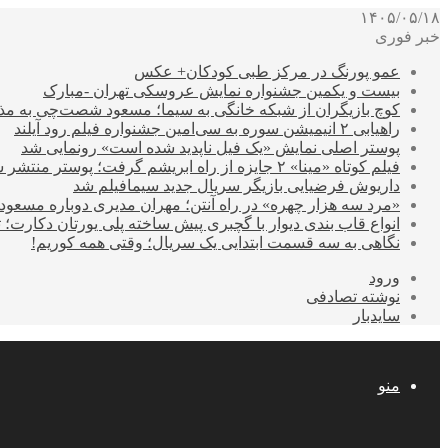
۱۴۰۵/۰۵/۱۸
خبر فوری
عمو پورنگ در مرکز طبی کودکان+ عکس
بیست و یکمین جشنواره نمایش عروسکی تهران -مبارک
کوچ بازیگران از شبکه خانگی به سیما؛ مسعود شصت‌چی به مذ
راهیابی ۲ انیمیشن سوره به سی‌امین جشنواره فیلم رود آیلند
پوستر اصلی نمایش «یک فیل ناپدید شده است» رونمایی شد
فیلم کوتاه «مینا» ۲ جایزه از راه ابریشم گرفت؛ پوستر منتشر شد
داریوش فرضیایی بازیگر سریال جدید سیمافیلم شد
«مرد سه هزار چهره» در راه آنتن؛ مهران مدیری دوباره مسع
انواع قاب بندی دیوار با گچبری پیش ساخته پلی یورتان دکارت
نگاهی به سه قسمت ابتدایی یک سریال؛ وقتی همه کوریم!
ورود
نوشته تصادفی
سایدبار
منو