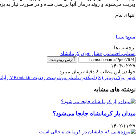
ویزیت می‌شوند و روند درمان آنها بررسی شده و در صورت نیاز به 
انتهای پیام
منبع:ایسنا
برچسب ها
استانی-اجتماعی
فشار خون
كرمانشاه
آدرس رونوشت
۱۴۰۴/۰۲/۲۷
خواندن این مطلب 2 دقیقه زمان میبرد
فیس بوک
توییتر (X)
لینکدین
‫تامبلر
‫پین‌ترست
‫رددیت
‫VKontakte
رایان
نوشته های مشابه
میدان بار کرمانشاه جابجا می‌شود؟
۱۴۰۲/۱۱/۲۷