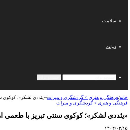
سلامت
دولت
جستجو برای
خانه
/
فرهنگی و هنری > گردشگری و میراث
/
«یئددی لشکر»؛ کوکوی سن
فرهنگی و هنری > گردشگری و میراث
«یئددی لشکر»؛ کوکوی سنتی تبریز با طعمی ا
۱۴۰۴/۰۳/۱۵