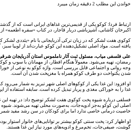
خواندن این مطلب 2 دقیقه زمان میبرد
ارتباط فردا: کوکو یکی از قدیمی‌ترین غذاهای ایرانی است که از گذشت
اکبرخان کاشانی، آشپزباشی دربار قاجار، در کتاب «سفره اطعمه» از 
کوکوی هفت لشکر که در زبان ترکی آذربایجانی با نام «یئددی لشکر ک
یافته است. مواد اصلی تشکیل‌دهنده این کوکو عبارت‌اند از لوبیا سب
علی فلسفی میاب، مسئول ثبت آثار ناملموس استان آذربایجان شرقی
رمضان، تهیه می‌شود. معمولاً هنگام افطار، از مهمانان با سوپ و 
وجه روانی و اجتماعی قابل بررسی است. واژه کوکو به نوعی از خوراک‌
شدن یکنواخت دو طرف کوکو همراه با مغزپخت شدن آن است.
او افزود: این غذا یکی از کوکوهای اصلی شهر تبریز به شمار می‌رود که
غذا را به خوراکی مغذی و پربار تبدیل کرده است. سابقه استفاده از این 
فسلفی درباره شیوه پخت کوکوی هفت لشکر توضیح داد: در تهیه این غ
اصلی این کوکو به‌جز ادویه‌جات، به‌صورت محلی تهیه می‌شوند. شیوه ان
خاصیت درمانی خاصی ندارد اما برای کودکان در سن رشد مفید شمرد
او اظهار کرد: پخت سنتی کوکو بیشتر بر توانایی‌های خانوار استوار بو
گوشت، صیفی‌جات، تخم‌مرغ و ادویه‌های مورد نیاز این غذا هستند.