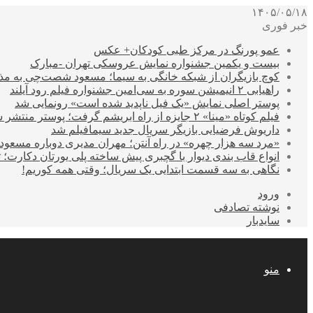
۱۴۰۵/۰۵/۱۸
خبر فوری
عمو پورنگ در مرکز طبی کودکان+ عکس
بیست و یکمین جشنواره نمایش عروسکی تهران -مبارک
کوچ بازیگران از شبکه خانگی به سیما؛ مسعود شصت‌چی به مذ
راهیابی ۲ انیمیشن سوره به سی‌امین جشنواره فیلم رود آیلند
پوستر اصلی نمایش «یک فیل ناپدید شده است» رونمایی شد
فیلم کوتاه «مینا» ۲ جایزه از راه ابریشم گرفت؛ پوستر منتشر شد
داریوش فرضیایی بازیگر سریال جدید سیمافیلم شد
«مرد سه هزار چهره» در راه آنتن؛ مهران مدیری دوباره مسع
انواع قاب بندی دیوار با گچبری پیش ساخته پلی یورتان دکارت
نگاهی به سه قسمت ابتدایی یک سریال؛ وقتی همه کوریم!
ورود
نوشته تصادفی
سایدبار
منو