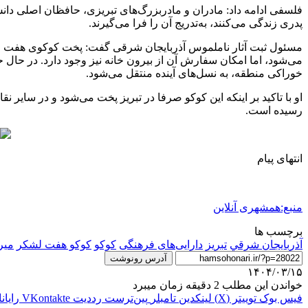
فلسفی ادامه داد: مادران و مادربزرگ‌های تبریزی، حافظان اصلی دانش
پدری زندگی می‌کنند، به‌تدریج آن را فرا می‌گیرند.
مسئول ثبت آثار ناملموس آذربایجان شرقی گفت: پخت کوکوی هفت لشکر نه
می‌شود، اما امکان سفارش آن از بیرون خانه نیز وجود دارد. در حال
خوراکی منطقه، به نسل‌های آینده منتقل می‌شود.
رسیده است.
انتهای پیام
منبع:همشهری آنلاین
برچسب ها
آذربايجان شرقي
تبريز
دارایی‌های فرهنگی
کوکو
کوکو هفت لشکر
میر
آدرس رونوشت
۱۴۰۴/۰۳/۱۵
خواندن این مطلب 2 دقیقه زمان میبرد
فیس بوک
توییتر (X)
لینکدین
‫تامبلر
‫پین‌ترست
‫رددیت
‫VKontakte
رایان