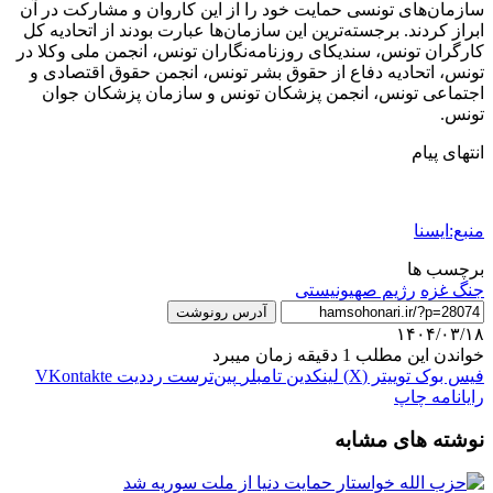
سازمان‌های تونسی حمایت خود را از این کاروان و مشارکت در آن
ابراز کردند. برجسته‌ترین این سازمان‌ها عبارت بودند از اتحادیه کل
کارگران تونس، سندیکای روزنامه‌نگاران تونس، انجمن ملی وکلا در
تونس، اتحادیه دفاع از حقوق بشر تونس، انجمن حقوق اقتصادی و
اجتماعی تونس، انجمن پزشکان تونس و سازمان پزشکان جوان
تونس.
انتهای پیام
منبع:ایسنا
برچسب ها
جنگ غزه
رژيم صهيونيستی
آدرس رونوشت
۱۴۰۴/۰۳/۱۸
خواندن این مطلب 1 دقیقه زمان میبرد
فیس بوک
توییتر (X)
لینکدین
‫تامبلر
‫پین‌ترست
‫رددیت
‫VKontakte
رایانامه
چاپ
نوشته های مشابه