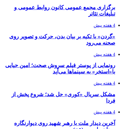
برگزاری مجمع عمومی کانون روابط عمومی و
تبلیغات تئاتر
4 هفته پیش
«گردن» با تکیه بر بیان بدن، حرکت و تصویر روی
صحنه می‌رود
4 هفته پیش
رونمایی از پوستر فیلم سروش صحت؛ امین حیایی
با«استخر» به سینماها می‌آید
4 هفته پیش
مشکل سریال «کوری» حل شد؛ شروع پخش از
فردا
4 هفته پیش
آخرین دیدار ملت با رهبر شهید روی دیوارنگاره