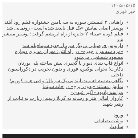
۱۴۰۵/۰۵/۱۵
خبر فوری
راهیابی ۲ انیمیشن سوره به سی‌امین جشنواره فیلم رود آیلند
پوستر اصلی نمایش «یک فیل ناپدید شده است» رونمایی شد
فیلم کوتاه «مینا» ۲ جایزه از راه ابریشم گرفت؛ پوستر منتشر
شد
داریوش فرضیایی بازیگر سریال جدید سیمافیلم شد
«مرد سه هزار چهره» در راه آنتن؛ مهران مدیری دوباره
مسعود شصتچی می‌شود
انواع قاب بندی دیوار با گچبری پیش ساخته پلی یورتان
دکارت؛ تحولی لوکس، فوری و بدون تخریب در دکوراسیون
داخلی
نگاهی به سه قسمت ابتدایی یک سریال؛ وقتی همه کوریم!
نمایش مستند «بدون ایرج» در خانه سینما
مراسم یادبود «اکبر عبدی»
کاروان اهالی هنر و رسانه به کربلا رسید؛ زیارت به نیایت از
رهبر شهید
ورود
نوشته تصادفی
سایدبار