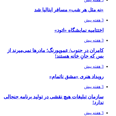
«نه مثل هر شب» مسافر ایتالیا شد
3 هفته پیش
اختتامیه نمایشگاه «اتود»
3 هفته پیش
کامران در جنوب/ عموپورنگ؛ مادرها نمی‌میرند از
بس که جانِ خانه هستند!
3 هفته پیش
رویداد هنری «مشق ناتمام»
3 هفته پیش
سازمان تبلیغات هیچ نقشی در تولید برنامه جنجالی
ندارد!
3 هفته پیش